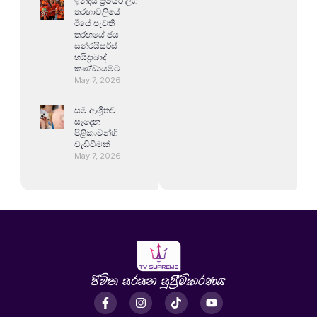
ඉන්දීය ප්‍රිමියර් ලීග්
තරඟාවලියේ
ඊයේ පැවති
තරඟයේ ජය
සන්රයිසර්ස්
හයිද්‍රාබාද්
කණ්ඩායමට
May 7, 2026
සම ආශ්‍රිතව
සෑදෙන
පිළිකාවන්හි
වැඩිවීමක්
May 7, 2026