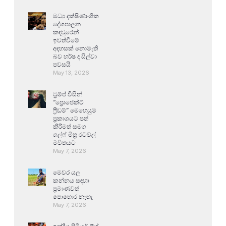
මධ්‍ය දක්ෂිණාංශික
දේශපාලන
කඳවුරෙන්
ඉවත්වීමේ
අදහසක් නොමැති
බව හර්ෂ ද සිල්වා
පවසයි
May 13, 2026
ට්‍රම්ප් විසින්
“ප්‍රොජෙක්ට්
ෆ්‍රීඩම්” මෙහෙයුම
ප්‍රකාශයට පත්
කිරීමත් සමග
ගල්ෆ් මිත්‍ර රටවල්
මවිතයට
May 7, 2026
මෙවර යල
කන්නය සඳහා
ප්‍රමාණවත්
පොහොර නැහැ
May 7, 2026