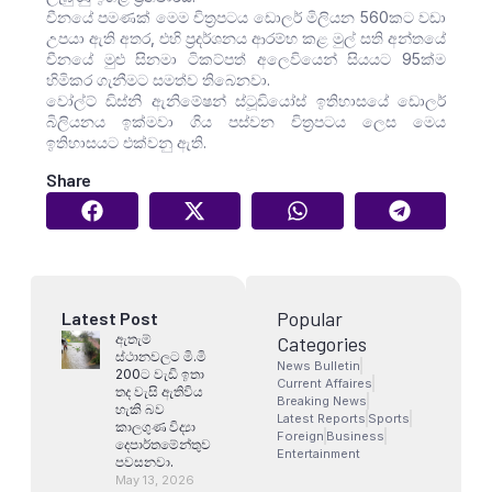
චීනයේ පමණක් මෙම චිත්‍රපටය ඩොලර් මිලියන 560කට වඩා
උපයා ඇති අතර, එහි ප්‍රදර්ශනය ආරම්භ කළ මුල් සති අන්තයේ
චීනයේ මුළු සිනමා ටිකට්පත් අලෙවියෙන් සියයට 95ක්ම
හිමිකර ගැනීමට සමත්ව තිබෙනවා.
වෝල්ට් ඩිස්නි ඇනිමේෂන් ස්ටූඩියෝස් ඉතිහාසයේ ඩොලර්
බිලියනය ඉක්මවා ගිය පස්වන චිත්‍රපටය ලෙස මෙය
ඉතිහාසයට එක්වනු ඇති.
Share
Popular
Latest Post
ඇතැම්
Categories
ස්ථානවලට මි.මි
News Bulletin
200ට වැඩි ඉතා
Current Affaires
තද වැසි ඇතිවිය
Breaking News
හැකි බව
Latest Reports
Sports
කාලගුණ විද්‍යා
Foreign
Business
දෙපාර්තමේන්තුව
Entertainment
පවසනවා.
May 13, 2026