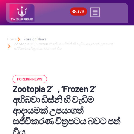
LIVE
Home
Foreign News
Zootopia 2′ , ‘Frozen 2’ අභිබවා ඩිස්නි හි වැඩිම ආදායමක් උපයාගත්
සජීවිකරණ චිත්‍රපටය බවට පත් විය
FOREIGN NEWS
Zootopia 2′ , ‘Frozen 2’
අභිබවා ඩිස්නි හි වැඩිම
ආදායමක් උපයාගත්
සජීවිකරණ චිත්‍රපටය බවට පත්
විය