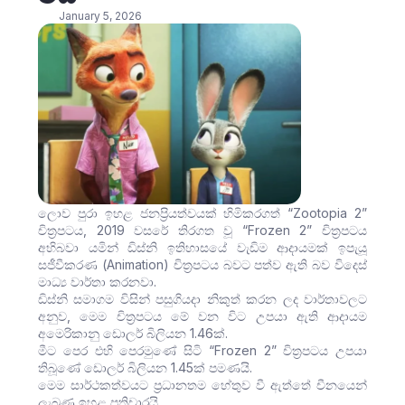
January 5, 2026
ලොව පුරා ඉහළ ජනප්‍රියත්වයක් හිමිකරගත් “Zootopia 2”
චිත්‍රපටය, 2019 වසරේ තිරගත වූ “Frozen 2” චිත්‍රපටය
අභිබවා යමින් ඩිස්නි ඉතිහාසයේ වැඩිම ආදායමක් ඉපැයූ
සජීවීකරණ (Animation) චිත්‍රපටය බවට පත්ව ඇති බව විදෙස්
මාධ්‍ය වාර්තා කරනවා.
ඩිස්නි සමාගම විසින් පසුගියදා නිකුත් කරන ලද වාර්තාවලට
අනුව, මෙම චිත්‍රපටය මේ වන විට උපයා ඇති ආදායම
අමෙරිකානු ඩොලර් බිලියන 1.46ක්.
මීට පෙර එහි පෙරමුණේ සිටි “Frozen 2” චිත්‍රපටය උපයා
තිබූණේ ඩොලර් බිලියන 1.45ක් පමණයි.
මෙම සාර්ථකත්වයට ප්‍රධානතම හේතුව වී ඇත්තේ චීනයෙන්
ලැබුණු ඉහළ ප්‍රතිචාරයි.