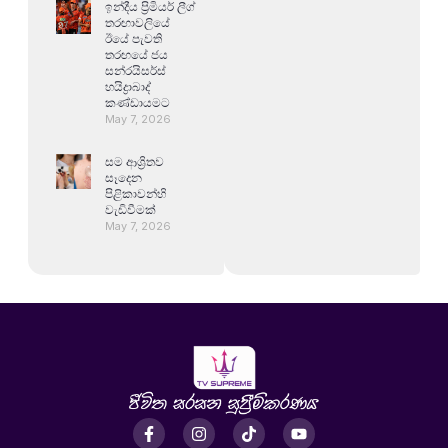
ඉන්දීය ප්‍රිමියර් ලීග්
තරඟාවලියේ
ඊයේ පැවති
තරඟයේ ජය
සන්රයිසර්ස්
හයිද්‍රාබාද්
කණ්ඩායමට
May 7, 2026
සම ආශ්‍රිතව
සෑදෙන
පිළිකාවන්හි
වැඩිවීමක්
May 7, 2026