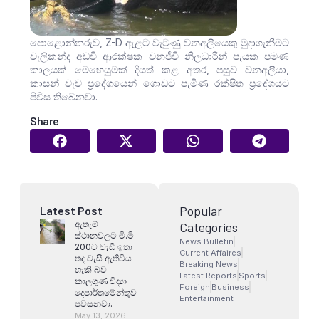
පොළොන්නරුව, Z-D ඇළට වැටුණු වනඅලියෙකු මුදාගැනීමට
වැලිකන්ද අඩවි ආරක්ෂක වනජීවි නිලධාරීන් පැයක පමණ
කාලයක් මෙහෙයුමක් දියත් කළ අතර, පසුව වනඅලියා,
කාසන් වැව ප්‍රදේශයෙන් ගොඩට පැමිණ රක්ෂිත ප්‍රදේශයට
පිවිස තිබෙනවා.
Share
Popular
Latest Post
ඇතැම්
Categories
ස්ථානවලට මි.මි
News Bulletin
200ට වැඩි ඉතා
Current Affaires
තද වැසි ඇතිවිය
Breaking News
හැකි බව
Latest Reports
Sports
කාලගුණ විද්‍යා
Foreign
Business
දෙපාර්තමේන්තුව
Entertainment
පවසනවා.
May 13, 2026