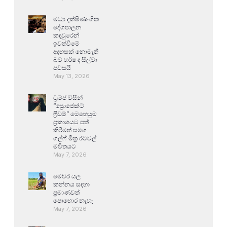
මධ්‍ය දක්ෂිණාංශික
දේශපාලන
කඳවුරෙන්
ඉවත්වීමේ
අදහසක් නොමැති
බව හර්ෂ ද සිල්වා
පවසයි
May 13, 2026
ට්‍රම්ප් විසින්
“ප්‍රොජෙක්ට්
ෆ්‍රීඩම්” මෙහෙයුම
ප්‍රකාශයට පත්
කිරීමත් සමග
ගල්ෆ් මිත්‍ර රටවල්
මවිතයට
May 7, 2026
මෙවර යල
කන්නය සඳහා
ප්‍රමාණවත්
පොහොර නැහැ
May 7, 2026