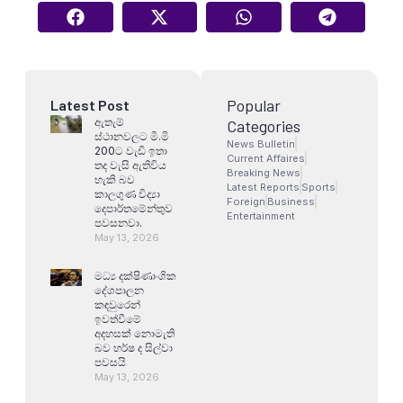
Popular
Latest Post
ඇතැම්
Categories
ස්ථානවලට මි.මි
News Bulletin
200ට වැඩි ඉතා
Current Affaires
තද වැසි ඇතිවිය
Breaking News
හැකි බව
Latest Reports
Sports
කාලගුණ විද්‍යා
Foreign
Business
දෙපාර්තමේන්තුව
Entertainment
පවසනවා.
May 13, 2026
මධ්‍ය දක්ෂිණාංශික
දේශපාලන
කඳවුරෙන්
ඉවත්වීමේ
අදහසක් නොමැති
බව හර්ෂ ද සිල්වා
පවසයි
May 13, 2026