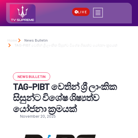
LIVE
Home
News Bulletin
TAG-PIBT වෙතින් ශ්‍රී ලාංකික සිසුන්ට විශේෂ ශිෂ්‍යත්ව යෝජනා ක්‍රමයක්
NEWS BULLETIN
TAG-PIBT වෙතින් ශ්‍රී ලාංකික
සිසුන්ට විශේෂ ශිෂ්‍යත්ව
යෝජනා ක්‍රමයක්
November 20, 2025