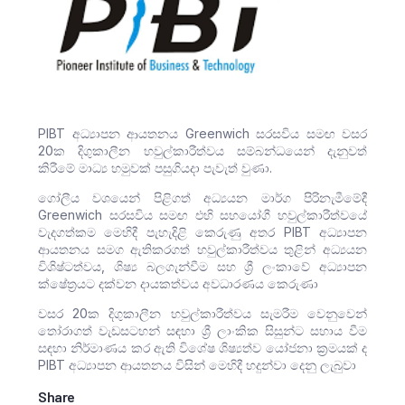
PIBT අධ්‍යාපන ආයතනය Greenwich සරසවිය සමඟ වසර
20ක දිගුකාලීන හවුල්කාරීත්වය සම්බන්ධයෙන් දැනුවත්
කිරීමේ මාධ්‍ය හමුවක් පසුගියදා පැවැත් වුණා.
ගෝලීය වශයෙන් පිළිගත් අධ්‍යයන මාර්ග පිරිනැමීමේදී
Greenwich සරසවිය සමඟ එහි සහයෝගී හවුල්කාරීත්වයේ
වැදගත්කම මෙහිදී පැහැදිළි කෙරුණු අතර PIBT අධ්‍යාපන
ආයතනය සමග ඇතිකරගත් හවුල්කාරීත්වය තුළින් අධ්‍යයන
විශිෂ්ටත්වය, ශිෂ්‍ය බලගැන්වීම සහ ශ්‍රී ලංකාවේ අධ්‍යාපන
ක්ෂේත්‍රයට දක්වන දායකත්වය අවධාරණය කෙරුණා
වසර 20ක දිගුකාලීන හවුල්කාරීත්වය සැමරීම වෙනුවෙන්
තෝරාගත් වැඩසටහන් සඳහා ශ්‍රී ලාංකික සිසුන්ට සහාය වීම
සඳහා නිර්මාණය කර ඇති විශේෂ ශිෂ්‍යත්ව යෝජනා ක්‍රමයක් ද
PIBT අධ්‍යාපන ආයතනය විසින් මෙහිදී හදුන්වා දෙනු ලැබුවා
Share