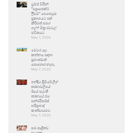
ට්‍රම්ප් විසින්
“ප්‍රොජෙක්ට්
ෆ්‍රීඩම්” මෙහෙයුම
ප්‍රකාශයට පත්
කිරීමත් සමග
ගල්ෆ් මිත්‍ර රටවල්
මවිතයට
May 7, 2026
මෙවර යල
කන්නය සඳහා
ප්‍රමාණවත්
පොහොර නැහැ
May 7, 2026
ඉන්දීය ප්‍රිමියර් ලීග්
තරඟාවලියේ
ඊයේ පැවති
තරඟයේ ජය
සන්රයිසර්ස්
හයිද්‍රාබාද්
කණ්ඩායමට
May 7, 2026
සම ආශ්‍රිතව
සෑදෙන