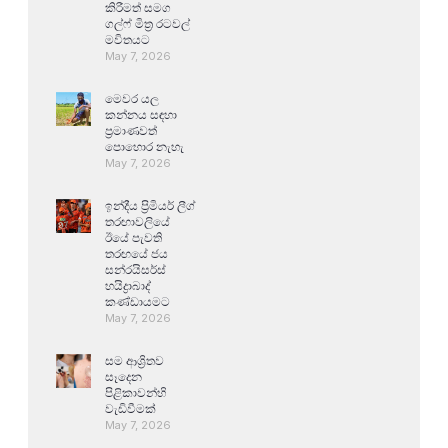
කිරීමත් සමග
ගල්ෆ් මිත්‍ර රටවල්
මවිතයට
May 7, 2026
මෙවර යල
කන්නය සඳහා
ප්‍රමාණවත්
පොහොර නැහැ
May 7, 2026
ඉන්දීය ප්‍රිමියර් ලීග්
තරඟාවලියේ
ඊයේ පැවති
තරඟයේ ජය
සන්රයිසර්ස්
හයිද්‍රාබාද්
කණ්ඩායමට
May 7, 2026
සම ආශ්‍රිතව
සෑදෙන
පිළිකාවන්හි
වැඩිවීමක්
May 7, 2026