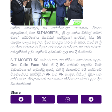
ජාතික තොරතුරු හා සන්නිවේදන තාක්ෂණ විසඳුම්
සැපයුම්කරු වන SLT-MOBITEL, ශ්‍රී ලාංකේය ඩිජිටල් ගමන්
මඟේ පරිවර්තනීය පියවරක් සනිටුහන් කරමින්, සිය 5G
සබඳතා ජාලය හඳුන්වා දීමට කටයුතු කර ඇති අතර, එමඟින් ශ්‍රී
ලාංකික ජනතාවට මීළඟ පරම්පරාවට සරිලන නවතම සබඳතා
අත්දැකීමක් ලබා ගැනීමේ අවස්ථාව උදා කර දී තිබෙනවා
SLT-MOBITEL 5G සේවාව ජන ගත කිරීමේ කොටසක් ලෙස,
One Galle Face Mall හි දී 5G සේවාව හඳුන්වා දීමේ
වැඩසටහනක් පැවැත්වූ අතර, එහි දී ජනතාවට 5G සේවාවේ
විශේෂත්වය අත්විඳිමින් AR සහ VR යෙදුම්, ඩිජිටල් ක්‍රීඩා සහ
සජීවී වේග නිරූපණයන් ගවේෂණය කිරීමට අවස්ථාව ලබා දීම
විශේෂත්වයක්
Share