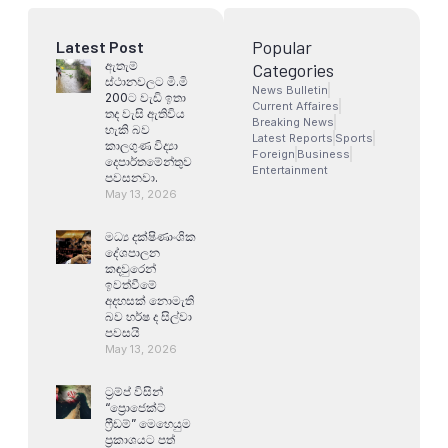
Popular
Latest Post
ඇතැම්
Categories
ස්ථානවලට මි.මි
News Bulletin
200ට වැඩි ඉතා
Current Affaires
තද වැසි ඇතිවිය
Breaking News
හැකි බව
Latest Reports
Sports
කාලගුණ විද්‍යා
Foreign
Business
දෙපාර්තමේන්තුව
Entertainment
පවසනවා.
May 13, 2026
මධ්‍ය දක්ෂිණාංශික
දේශපාලන
කඳවුරෙන්
ඉවත්වීමේ
අදහසක් නොමැති
බව හර්ෂ ද සිල්වා
පවසයි
May 13, 2026
ට්‍රම්ප් විසින්
“ප්‍රොජෙක්ට්
ෆ්‍රීඩම්” මෙහෙයුම
ප්‍රකාශයට පත්