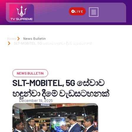
LIVE
Home
News Bulletin
SLT-MOBITEL, 5G සේවාව හඳුන්වා දීමේ වැඩසටහනක්
NEWS BULLETIN
SLT-MOBITEL, 5G සේවාව
හඳුන්වා දීමේ වැඩසටහනක්
December 19, 2025