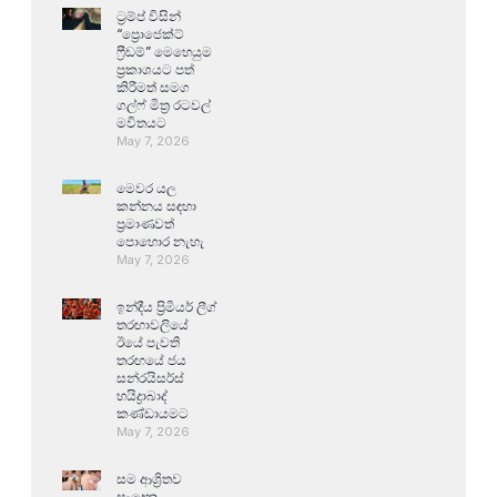
ට්‍රම්ප් විසින්
“ප්‍රොජෙක්ට්
ෆ්‍රීඩම්” මෙහෙයුම
ප්‍රකාශයට පත්
කිරීමත් සමග
ගල්ෆ් මිත්‍ර රටවල්
මවිතයට
May 7, 2026
මෙවර යල
කන්නය සඳහා
ප්‍රමාණවත්
පොහොර නැහැ
May 7, 2026
ඉන්දීය ප්‍රිමියර් ලීග්
තරඟාවලියේ
ඊයේ පැවති
තරඟයේ ජය
සන්රයිසර්ස්
හයිද්‍රාබාද්
කණ්ඩායමට
May 7, 2026
සම ආශ්‍රිතව
සෑදෙන