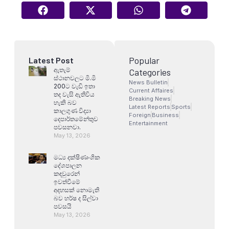
Popular
Latest Post
ඇතැම්
Categories
ස්ථානවලට මි.මි
News Bulletin
200ට වැඩි ඉතා
Current Affaires
තද වැසි ඇතිවිය
Breaking News
හැකි බව
Latest Reports
Sports
කාලගුණ විද්‍යා
Foreign
Business
දෙපාර්තමේන්තුව
Entertainment
පවසනවා.
May 13, 2026
මධ්‍ය දක්ෂිණාංශික
දේශපාලන
කඳවුරෙන්
ඉවත්වීමේ
අදහසක් නොමැති
බව හර්ෂ ද සිල්වා
පවසයි
May 13, 2026