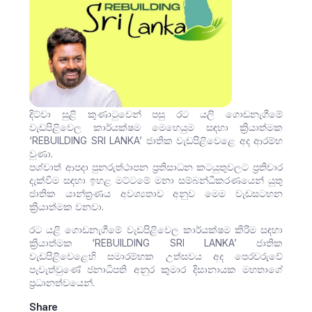
දිට්වා සුළි කුණාටුවෙන් පසු රට යලි ගොඩනැගීමේ
වැඩපිළිවෙල කාර්යක්ෂම මෙහෙයුම සඳහා ක්‍රියාත්මක
‘REBUILDING SRI LANKA’ ජාතික වැඩපිළිවෙළෙ අද ආරම්භ
වුණා.
පශ්චාත් ආපදා පුනරුත්ථාපන ප්‍රතිසාධන කටයුතුවලට ප්‍රතිචාර
දැක්වීම සඳහා ඉහළ මට්ටමේ මනා සම්බන්ධීකරණයෙන් යුතු
ජාතික යාන්ත්‍රණය අවශ්‍යතාව අනුව මෙම වැඩසටහන
ක්‍රියාත්මක වනවා.
රට යළි ගොඩනැගීමේ ‍වැඩපිළිවෙල කාර්යක්ෂම කිරිම සඳහා
ක්‍රියාත්මක ‘REBUILDING SRI LANKA’ ජාතික
වැඩපිළිවෙළෙහි සමාරම්භක උත්සවය අද පෙරවරුවේ
පැවැත්වුණේ ජනාධිපති අනුර කුමාර දිසානායක මහතාගේ
ප්‍රධානත්වයෙන්.
Share