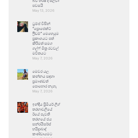
බව හර්ෂ ද සිල්වා
පවසයි
May 13, 2026
ට්‍රම්ප් විසින්
“ප්‍රොජෙක්ට්
ෆ්‍රීඩම්” මෙහෙයුම
ප්‍රකාශයට පත්
කිරීමත් සමග
ගල්ෆ් මිත්‍ර රටවල්
මවිතයට
May 7, 2026
මෙවර යල
කන්නය සඳහා
ප්‍රමාණවත්
පොහොර නැහැ
May 7, 2026
ඉන්දීය ප්‍රිමියර් ලීග්
තරඟාවලියේ
ඊයේ පැවති
තරඟයේ ජය
සන්රයිසර්ස්
හයිද්‍රාබාද්
කණ්ඩායමට