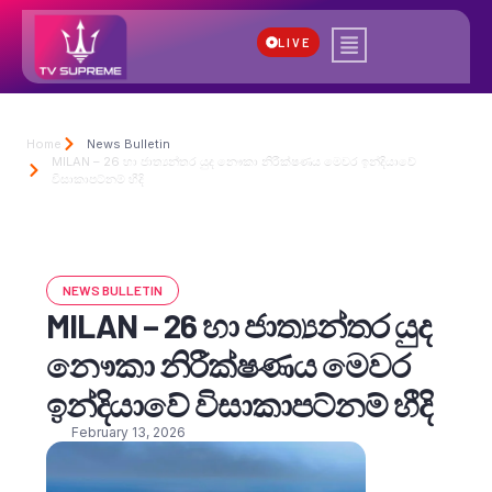
LIVE
Home
News Bulletin
MILAN – 26 හා ජාත්‍යන්තර යුද නෞකා නිරීක්ෂණය මෙවර ඉන්දියාවේ
විසාකාපට්නම් හීදි
NEWS BULLETIN
MILAN – 26 හා ජාත්‍යන්තර යුද
නෞකා නිරීක්ෂණය මෙවර
ඉන්දියාවේ විසාකාපට්නම් හීදි
February 13, 2026