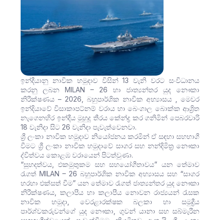
ඉන්දීයානු නාවික හමුදාව විසින් 13 වැනි වරට සංවිධානය
කරනු ලබන MILAN – 26 හා ජාත්‍යන්තර යුද නෞකා
නිරීක්ෂණය – 2026, බහුපාර්ශික නාවික අභ්‍යාසය , මෙවර
ඉන්දියාවේ විසාකාපට්නම් වරාය හා බෙංගාල බොක්ක ආශ්‍රිත
නැගෙනහිර ඉන්දීය මුහුදු තීරය කේන්ද්‍ර කර ගනිමින් පෙබරවාරි
18 වැනිදා සිට 26 වැනිදා පැවැත්වෙනවා.
ශ්‍රී ලංකා නාවික හමුදාව නියෝජනය කරමින් ඒ සඳහා සහභාගී
වීමට ශ්‍රී ලංකා නාවික හමුදාවේ සාගර සහ නන්දිමිත්‍ර නෞකා
ද්විත්වය කොළඹ වරායෙන් පිටත්වුණා.
“සුහදත්වය, එකමුතුකම සහ සහයෝගීතාවය” යන තේමාව
රැගත් MILAN – 26 බහුපාර්ශික නාවික අභ්‍යාසය සහ “සාගර
හරහා එක්සත් වීම” යන තේමාව රැගත් ජාත්‍යන්තර යුද නෞකා
නිරීක්ෂණය, කලාපීය හා කලාපීය නොවන රාජ්‍යයන් රැසක
නාවික හමුදා, වෙරළාරක්ෂක බලකා හා සමුද්‍රීය
පාර්ශ්වකරුවන්ගේ යුද නෞකා, ගුවන් යානා සහ සබ්මැරීන