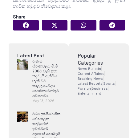
සහභාගීත්වයෙන් පැවැත්වීමට නියමිතව ඇතැයි ශ්‍රී ලංකා
නාවික හමුදාව නිවේදනය කළා.
Share
Popular
Latest Post
ඇතැම්
Categories
ස්ථානවලට මි.මි
News Bulletin
200ට වැඩි ඉතා
Current Affaires
තද වැසි ඇතිවිය
Breaking News
හැකි බව
Latest Reports
Sports
කාලගුණ විද්‍යා
Foreign
Business
දෙපාර්තමේන්තුව
Entertainment
පවසනවා.
May 13, 2026
මධ්‍ය දක්ෂිණාංශික
දේශපාලන
කඳවුරෙන්
ඉවත්වීමේ
අදහසක් නොමැති