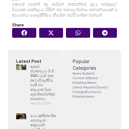
කෙසේ වෙතත් අද රැස්වන ජාත්‍යන්තර මූල්‍ය අරමුදලේ
විධායක මණ්ඩලය විසින් එම සමාලෝචනය සම්බන්ධයෙන් ද
අවධානය යොමුකිරීමට නියමිත බවයි වාර්තා වන්නේ.
Share
Popular
Latest Post
ඇතැම්
Categories
ස්ථානවලට මි.මි
News Bulletin
200ට වැඩි ඉතා
Current Affaires
තද වැසි ඇතිවිය
Breaking News
හැකි බව
Latest Reports
Sports
කාලගුණ විද්‍යා
Foreign
Business
දෙපාර්තමේන්තුව
Entertainment
පවසනවා.
May 13, 2026
මධ්‍ය දක්ෂිණාංශික
දේශපාලන
කඳවුරෙන්