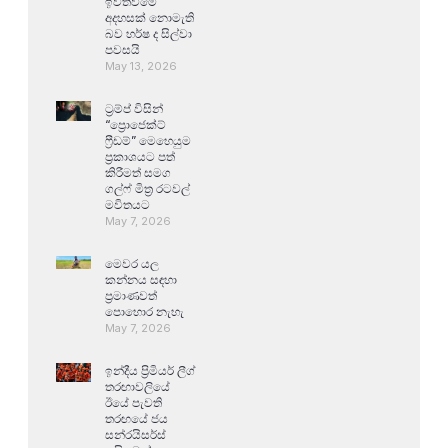
ඉවත්වීමේ
අදහසක් නොමැති
බව හර්ෂ ද සිල්වා
පවසයි
May 13, 2026
ට්‍රම්ප් විසින්
“ප්‍රොජෙක්ට්
ෆ්‍රීඩම්” මෙහෙයුම
ප්‍රකාශයට පත්
කිරීමත් සමග
ගල්ෆ් මිත්‍ර රටවල්
මවිතයට
May 7, 2026
මෙවර යල
කන්නය සඳහා
ප්‍රමාණවත්
පොහොර නැහැ
May 7, 2026
ඉන්දීය ප්‍රිමියර් ලීග්
තරඟාවලියේ
ඊයේ පැවති
තරඟයේ ජය
සන්රයිසර්ස්