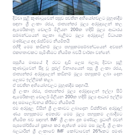
දිට්වා සුළි කුණාටුවෙන් පසුව පවතින අභියෝගවලට මුහුණදීම
සඳහා ශ්‍රී ලංකා රජය, ජාත්‍යන්තර මූල්‍ය අරමුදලෙන් කල
ඇමෙරිකානු ඩොලර් මිලියන 200ක හදිසි මූල්‍ය ආධාරය
සම්බන්ධයෙන් සලකා බැලීමට මූල්‍ය අරමුදලේ විධායක
මණ්ඩලය අද රැස්වීමට නියමිතයි
එහිදී මෙම කඩිනම් මූල්‍ය පහසුකමසම්බන්ධයෙන් අවසන්
එකඟතාවකට පැමිණීමට නියමිත බවයි වාර්තා වන්නේ.
පසුගිය මාසයේ දී රටට දැඩි ලෙස බලපෑ දිට්වා සුළි
කුණාටුවෙන් සිදු වූ පුළුල් විනාශයෙන් පසු ශ්‍රී ලංකා රජය,
ජාත්‍යන්තර අරමුදලෙන් කඩිනම් මූල්‍ය පහසුකම් ලබා දෙන
ලෙසට ඉල්ලීමක් කළා.
ඒ පවතින අභියෝගවලට මුහුණදීම සඳහායි.
ශ්‍රී ලංකා රජය, ජාත්‍යන්තර මූල්‍ය අරමුදලෙන් ඉල්ලා සිටි
ඇමෙරිකානු ඩොලර් මිලියන 200ක හදිසි මූල්‍ය ආධාර ඉල්ලීම
අද සමාලෝචනය කිරීමට නියමිතයි
එම අරමුදල විසින් ශ්‍රී ලංකාවට ලබාදෙන විස්තීර්ණ අරමුදල්
ණය පහසුකමට අමතරව මෙම මූල්‍ය පහසුකම ලබාදීමට
නියමිත බව සඳහන්. IMF ශ්‍රී ලංකා දූත මණ්ඩල ප්‍රධානී එවන්
පැපජෝර්ජියෝ ප්‍රකාශ කර ඇත්තේ මෙම මස මුලදී, ශ්‍රී ලංකා
බලධාරීන් ශ්‍රී ලංකාවේ IMF කෝටාවෙන් 26%කට පමණ