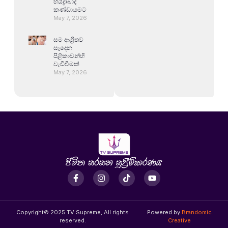
හයිද්‍රාබාද්
කණ්ඩායමට
May 7, 2026
සම ආශ්‍රිතව
සෑදෙන
පිළිකාවන්හි
වැඩිවීමක්
May 7, 2026
Copyright© 2025 TV Supreme, All rights
Powered by
Brandomic
reserved.
Creative