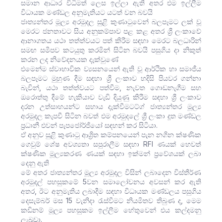
සමාන ආධාර විධිමත් ලෙස ඉල්ලා ඇති අතර එම ඉල්ලීම
විධායක මණ්ඩල අනුමැතියට යටත් වන බවයි
ජාත්‍යන්තර මූල්‍ය අරමුදල සුළි කුණාටුවෙන් බලපෑමට ලක් වූ
මෙරට ජනතාවට සිය අනුකම්පාව පළ කළ අතර ශ්‍රී ලංකාවේ
ආනාගතය යථා තත්ත්වයට පත් කිරීම සඳහා මෙරට බලධාරින්
සමඟ සමීපව කටයුතු කරමින් සිටින බවයි පසුගිය දා නිකුත්
කරන ලද නිවේදනයක දැක්වුණේ
එමෙන්ම ස්වාභාවික ව්‍යසනයෙන් ඇති වූ ආර්ථික හා සමාජීය
බලපෑමට මුහුණ දීම සඳහා ශ්‍රී ලංකාව හදිසි පියවර ගන්නා
බැවින්, යථා තත්ත්වයට පත්වීම, නැවත ගොඩනැගීම සහ
ඔරොත්තු දීමේ හැකියාව වැඩි දියුණු කිරීම සඳහා ශ්‍රී ලංකාව
දරන උත්සාහයන්ට සහාය දැක්වීමටට්ග් ජාත්‍යන්තර මූල්‍ය
අරමුදල කැපවී සිටින බවත් එම අරමුදලේ ශ්‍රී ලංකා දූත මණ්ඩල
ප්‍රධානී එවන් පැපජෝර්ජියෝ සඳහන් කර සිටියා.
ඒ අනුව සුළි කුණාටු ආශ්‍රිත කම්පනයෙන් පැන නගින ක්ෂණික
ගෙවුම් ශේෂ අවශ්‍යතා සපුරාලීම සඳහා RFI ණයක් හෙවත්
ක්ෂණික මූල්‍යකරණ ණයක් සඳහා ඉක්මන් ප්‍රවේශයක් ලබා
දෙනු ඇති
මේ අතර ජාත්‍යන්තර මූල්‍ය අරමුදල විසින් ලබාදෙන විස්තීර්ණ
අරමුදල් පහසුකමේ 5වන සමාලෝචනය අවසන් කර ඇති
අතර, ඊට අනුමැතිය ලබාදීම සඳහා විධායක මණ්ඩලය පසුගිය
දෙසැම්බර් මස 15 වැනිදා රැස්වීමට නියමිතව තිබුණ ද, මෙම
කඩිනම් මූල්‍ය පහසුකම ඉල්ලීම හේතුවෙන් එය කල්දමනු
ලැබුවා.