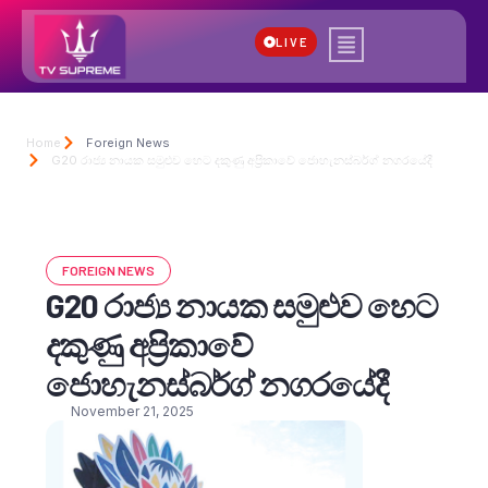
LIVE
Home
Foreign News
G20 රාජ්‍ය නායක සමුළුව හෙට දකුණු අප්‍රිකාවේ ජොහැනස්බර්ග් නගරයේදී
FOREIGN NEWS
G20 රාජ්‍ය නායක සමුළුව හෙට
දකුණු අප්‍රිකාවේ
ජොහැනස්බර්ග් නගරයේදී
November 21, 2025