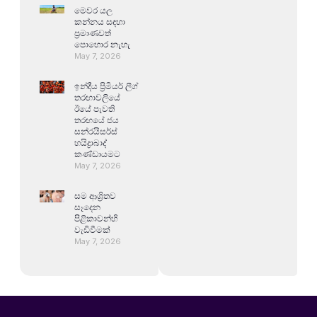
මෙවර යල
කන්නය සඳහා
ප්‍රමාණවත්
පොහොර නැහැ
May 7, 2026
ඉන්දීය ප්‍රිමියර් ලීග්
තරඟාවලියේ
ඊයේ පැවති
තරඟයේ ජය
සන්රයිසර්ස්
හයිද්‍රාබාද්
කණ්ඩායමට
May 7, 2026
සම ආශ්‍රිතව
සෑදෙන
පිළිකාවන්හි
වැඩිවීමක්
May 7, 2026