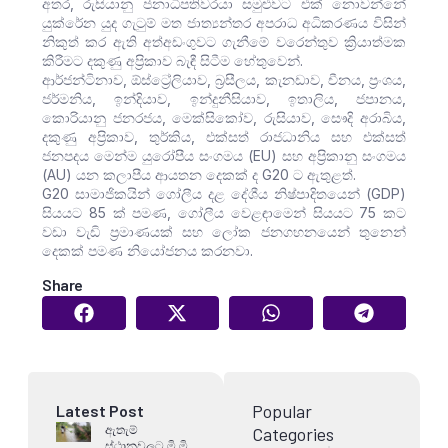
අතර, රුසියානු ජනාධිපතිවරයා සමුළුවට එක් නොවන්නේ
යුක්රේන යුද ගැටුම් මත ජාත්‍යන්තර අපරාධ අධිකරණය විසින්
නිකුත් කර ඇති අත්අඩංගුවට ගැනීමේ වරෙන්තුව ක්‍රියාත්මක
කිරීමට දකුණු අප්‍රිකාව බැඳී සිටීම හේතුවෙන්.
ආර්ජන්ටිනාව, ඕස්ට්‍රේලියාව, බ්‍රසීලය, කැනඩාව, චීනය, ප්‍රංශය,
ජර්මනිය, ඉන්දියාව, ඉන්දුනීසියාව, ඉතාලිය, ජපානය,
කොරියානු ජනරජය, මෙක්සිකෝව, රුසියාව, සෞදි අරාබිය,
දකුණු අප්‍රිකාව, තුර්කිය, එක්සත් රාජධානිය සහ එක්සත්
ජනපදය මෙන්ම යුරෝපීය සංගමය (EU) සහ අප්‍රිකානු සංගමය
(AU) යන කලාපීය ආයතන දෙකක් ද G20 ට ඇතුළත්.
G20 සාමාජිකයින් ගෝලීය දළ දේශීය නිෂ්පාදිතයෙන් (GDP)
සියයට 85 ක් පමණ, ගෝලීය වෙළඳාමෙන් සියයට 75 කට
වඩා වැඩි ප්‍රමාණයක් සහ ලෝක ජනගහනයෙන් තුනෙන්
දෙකක් පමණ නියෝජනය කරනවා.
Share
Popular
Latest Post
ඇතැම්
Categories
ස්ථානවලට මි.මි