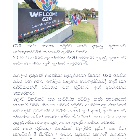
G20 රාජ්‍ය නායක සමුළුව හෙට දකුණු අප්‍රිකාවේ
ජොහැනස්බර්ග් නගරයේදී ආරම්භ වනවා.
20 වැනි වරටත් පැවත්වෙන ජි-20 සමුළුවට දකුණු අප්‍රිකාවේ
සත්කාරකත්වය ලැබී ඇත්තේ පළමුවරටයි.
ගෝලීය දකුණේ අඛණ්ඩව පැවැත්වෙන සිව්වන G20 රැස්වීම
මෙය වන අතර, ගෝලීය පාලනය හැඩගැස්වීමේදී නැගී එන
ආර්ථිකයන්හි වර්ධනය වන භූමිකාව ඉන් අවධාරනය
කෙරෙනවා.
ලොව ධනවත්ම සහ සංවර්ධිත රටවල රාජ්‍ය නායකයන්
සහභාගි වීමට නියමිත මෙවර සමුළුව අමෙරිකානු ජනාධිපති
ඩොනල්ඩ් ට්‍රම්ප් විසින් වර්ජනය කර ඇති අතර, අමෙරිකාවේ
නියෝජනයකින් තොරව කිසිදු තීරණයක් නොගන්නා ලෙස
දකුණු අප්‍රිකාවට අනතුරු අඟවා ඇතැයි ද වාර්තා වෙනවා.
මේ අතර රුසියානු ජනාධිපති ව්ලැදිමිර් පුටින් සහ චීන
ජනාධිපති ෂී ජින්පින් ද මෙවර සමුළුවට සහභාගි නොවන