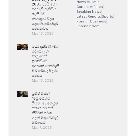
News Bulletin
200ට වැඩි ඉතා
Current Affaires
තද වැසි ඇතිවිය
Breaking News
හැකි බව
Latest Reports
Sports
කාලගුණ විද්‍යා
Foreign
Business
දෙපාර්තමේන්තුව
Entertainment
පවසනවා.
May 13, 2026
මධ්‍ය දක්ෂිණාංශික
දේශපාලන
කඳවුරෙන්
ඉවත්වීමේ
අදහසක් නොමැති
බව හර්ෂ ද සිල්වා
පවසයි
May 13, 2026
ට්‍රම්ප් විසින්
“ප්‍රොජෙක්ට්
ෆ්‍රීඩම්” මෙහෙයුම
ප්‍රකාශයට පත්
කිරීමත් සමග
ගල්ෆ් මිත්‍ර රටවල්
මවිතයට
May 7, 2026