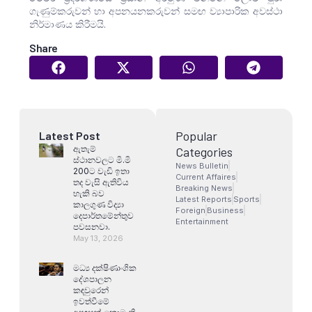
ගැණුම්කරුවන් හා අපනයනකරුවන් සමඟ ව්‍යාපාරික අවස්ථා
නිර්මාණය කිරීමයි.
Share
Popular
Latest Post
ඇතැම්
Categories
ස්ථානවලට මි.මි
News Bulletin
200ට වැඩි ඉතා
Current Affaires
තද වැසි ඇතිවිය
Breaking News
හැකි බව
Latest Reports
Sports
කාලගුණ විද්‍යා
Foreign
Business
දෙපාර්තමේන්තුව
Entertainment
පවසනවා.
May 13, 2026
මධ්‍ය දක්ෂිණාංශික
දේශපාලන
කඳවුරෙන්
ඉවත්වීමේ