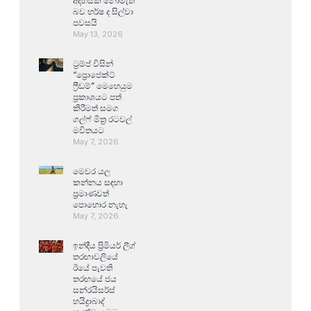
අදහසක් නොමැති
බව හර්ෂ ද සිල්වා
පවසයි
May 13, 2026
ට්‍රම්ප් විසින්
“ප්‍රොජෙක්ට්
ෆ්‍රීඩම්” මෙහෙයුම
ප්‍රකාශයට පත්
කිරීමත් සමග
ගල්ෆ් මිත්‍ර රටවල්
මවිතයට
May 7, 2026
මෙවර යල
කන්නය සඳහා
ප්‍රමාණවත්
පොහොර නැහැ
May 7, 2026
ඉන්දීය ප්‍රිමියර් ලීග්
තරඟාවලියේ
ඊයේ පැවති
තරඟයේ ජය
සන්රයිසර්ස්
හයිද්‍රාබාද්