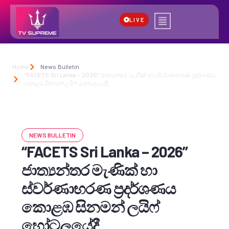
LIVE
Home
News Bulletin
“FACETS Sri Lanka – 2026” ජාත්‍යන්තර මැණික් හා ස්වර්ණාභරණ ප්‍රදර්ශණය
කොළඹ සිනමන් ලයිෆ් හෝටලයේදී
NEWS BULLETIN
“FACETS Sri Lanka – 2026”
ජාත්‍යන්තර මැණික් හා
ස්වර්ණාභරණ ප්‍රදර්ශණය
කොළඹ සිනමන් ලයිෆ්
හෝටලයේදී