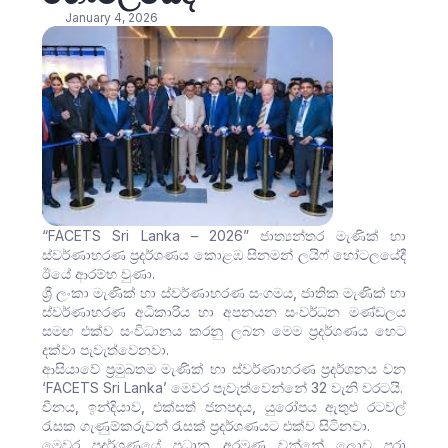
January 4, 2026
“FACETS Sri Lanka – 2026” ජාත්‍යන්තර මැණික් හා
ස්වර්ණාභරණ ප්‍රදර්ශණය කොළඹ සිනමන් ලයිෆ් හෝටලයේදී
ඊයේ ආරම්භ වුණා.
ශ්‍රී ලංකා මැණික් හා ස්වර්ණාභරණ සංගමය, ජාතික මැණික් හා
ස්වර්ණාභරණ අධිකාරිය හා අපනයන සංවර්ධන මණ්ඩලය
සමඟ එක්ව සංවිධානය කරනු ලබන මෙම ප්‍රදර්ශණය හෙට
දක්වා පැවැත්වෙනවා.
ආසියාවේ ප්‍රමුඛතම මැණික් හා ස්වර්ණාභරණ ප්‍රදර්ශනය වන
‘FACETS Sri Lanka’ මෙවර පැවැත්වෙන්නේ 32 වැනි වරටයි.
චීනය, ඉන්දියාව, එක්සත් ජනපදය, යුරෝපය ඇතුළු රටවල්
රැසක ගැණුම්කරුවන් රැසක් ප්‍රදර්ශණයට එක්ව සිටිනවා.
මෙවර ප්‍රදර්ශණයේ ප්‍රධාන අරමුණ වන්නේ ලොව පුරා