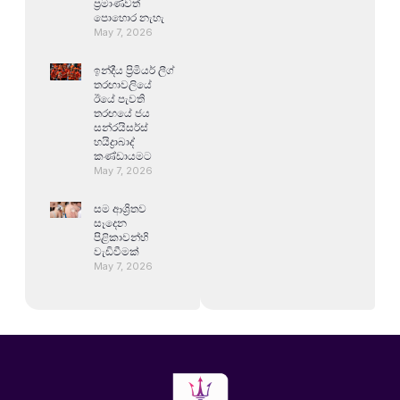
ප්‍රමාණවත්
පොහොර නැහැ
May 7, 2026
ඉන්දීය ප්‍රිමියර් ලීග්
තරඟාවලියේ
ඊයේ පැවති
තරඟයේ ජය
සන්රයිසර්ස්
හයිද්‍රාබාද්
කණ්ඩායමට
May 7, 2026
සම ආශ්‍රිතව
සෑදෙන
පිළිකාවන්හි
වැඩිවීමක්
May 7, 2026