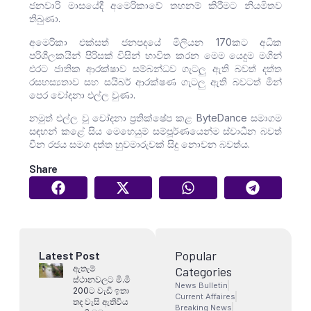
ජනවාරි මාසයේදී අමෙරිකාවේ තහනම් කිරීමට නියමිතව
තිබුණා.
අමෙරිකා එක්සත් ජනපදයේ මිලියන 170කට අධික
පරිශීලකයින් පිරිසක් විසින් භාවිත කරන මෙම යෙදුම මගින්
එරට ජාතික ආරක්ෂාව සම්බන්ධව ගැටලු ඇති බවත් දත්ත
රසහස්‍යතාව සහ සයිබර් ආරක්ෂණ ගැටලු ඇති බවටත් මින්
පෙර චෝදනා එල්ල වුණා.
නමුත් එල්ල වූ චෝදනා ප්‍රතික්ෂේප කළ ByteDance සමාගම
සඳහන් කළේ සිය මෙහෙයුම් සම්පූර්ණයෙන්ම ස්වාධීන බවත්
චීන රජය සමග දත්ත හුවමාරුවක් සිදු නොවන බවත්ය.
Share
Popular
Latest Post
ඇතැම්
Categories
ස්ථානවලට මි.මි
News Bulletin
200ට වැඩි ඉතා
Current Affaires
තද වැසි ඇතිවිය
Breaking News