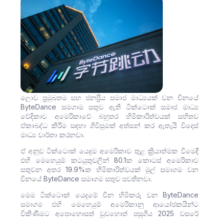
ලොව ප්‍රමුඛතම සහ ජනප්‍රිය සමාජ මාධ්‍යයක් වන චීනයේ
ByteDance සමගාම සතුව ඇති ටික්ටොක් සමාජ මාධ්‍ය
වේදිකාව අමෙරිකාවේ බහුතර හිමිකාරිත්වයක් සහිතව
ඒකාබද්ධ කිරීම සඳහා ගිවිසුමක් අත්සන් කර ඇතැයි විදෙස්
මාධ්‍ය වාර්තා කරනවා.
ඒ අනුව ටික්ටොක් යෙදුම අමෙරිකාව තුළ ක්‍රියාත්මක වීමෙදී
එහි මෙහෙයුම් කටයුතුවලින් 80.1ක කොටස් අමෙරිකාව
සතුවන අතර 19.9%ක හිමිකාරිත්වයක් මුල් සමාගම වන
චීනයේ ByteDance සමාගම සතුව පවතිනවා.
මෙම ටික්ටොක් යෙදුමේ චීන හිමිකරු වන ByteDance
සමාගම එහි මෙහෙයුම් අමෙරිකානු ආයෝජකයින්ට
විකිණීමට අපොහොසත් වුවහොත් පසුගිය 2025 වසරේ