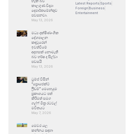
හැකි බව
Latest Reports
Sports
කාලගුණ විද්‍යා
Foreign
Business
දෙපාර්තමේන්තුව
Entertainment
පවසනවා.
May 13, 2026
මධ්‍ය දක්ෂිණාංශික
දේශපාලන
කඳවුරෙන්
ඉවත්වීමේ
අදහසක් නොමැති
බව හර්ෂ ද සිල්වා
පවසයි
May 13, 2026
ට්‍රම්ප් විසින්
“ප්‍රොජෙක්ට්
ෆ්‍රීඩම්” මෙහෙයුම
ප්‍රකාශයට පත්
කිරීමත් සමග
ගල්ෆ් මිත්‍ර රටවල්
මවිතයට
May 7, 2026
මෙවර යල
කන්නය සඳහා