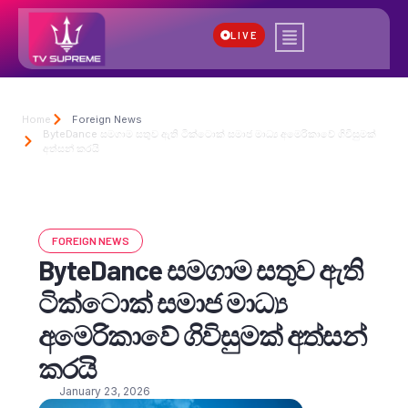
LIVE
Home
Foreign News
ByteDance සමගාම සතුව ඇති ටික්ටොක් සමාජ මාධ්‍ය අමෙරිකාවේ ගිවිසුමක්
අත්සන් කරයි
FOREIGN NEWS
ByteDance සමගාම සතුව ඇති
ටික්ටොක් සමාජ මාධ්‍ය
අමෙරිකාවේ ගිවිසුමක් අත්සන්
කරයි
January 23, 2026