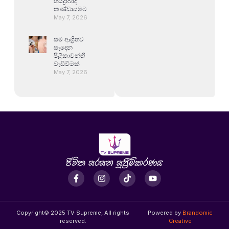
හයිද්‍රාබාද්
කණ්ඩායමට
May 7, 2026
සම ආශ්‍රිතව
සෑදෙන
පිළිකාවන්හි
වැඩිවීමක්
May 7, 2026
Copyright© 2025 TV Supreme, All rights
Powered by
Brandomic
reserved.
Creative