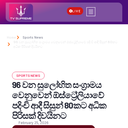
LIVE
Home
Sports News
96 වන සුලෝහිත සංග්‍රාමය වෙනුවෙන් ඕස්ට්‍රේලියාවේ පදිංචි ආදී සිසුන් 80කට
අධික පිරිසක් දිවයිනට
SPORTS NEWS
96 වන සුලෝහිත සංග්‍රාමය
වෙනුවෙන් ඕස්ට්‍රේලියාවේ
පදිංචි ආදී සිසුන් 80කට අධික
පිරිසක් දිවයිනට
February 25, 2026