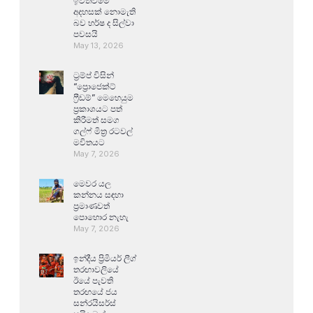
ඉවත්වීමේ
අදහසක් නොමැති
බව හර්ෂ ද සිල්වා
පවසයි
May 13, 2026
ට්‍රම්ප් විසින්
“ප්‍රොජෙක්ට්
ෆ්‍රීඩම්” මෙහෙයුම
ප්‍රකාශයට පත්
කිරීමත් සමග
ගල්ෆ් මිත්‍ර රටවල්
මවිතයට
May 7, 2026
මෙවර යල
කන්නය සඳහා
ප්‍රමාණවත්
පොහොර නැහැ
May 7, 2026
ඉන්දීය ප්‍රිමියර් ලීග්
තරඟාවලියේ
ඊයේ පැවති
තරඟයේ ජය
සන්රයිසර්ස්