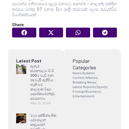
එමෙන්ම ඉතිහාසයේ පළමු වතාවට ආනන්ද – නාලන්ද එක්දින
තරගය මාර්තු 07 වනදා දිවා රාත්‍රී තරගයක් ලෙස පැවැත්වීම
විශේෂත්වයක්.
Share
Popular
Latest Post
ඇතැම්
Categories
ස්ථානවලට මි.මි
News Bulletin
200ට වැඩි ඉතා
Current Affaires
තද වැසි ඇතිවිය
Breaking News
හැකි බව
Latest Reports
Sports
කාලගුණ විද්‍යා
Foreign
Business
දෙපාර්තමේන්තුව
Entertainment
පවසනවා.
May 13, 2026
මධ්‍ය දක්ෂිණාංශික
දේශපාලන
කඳවුරෙන්