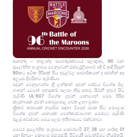
ආනන්ද – නාලන්ද සහෝදරත්වයේ සලකුණ, 96 වන
සුලෝහිත සංග්‍රාමය වෙනුවෙන් ඕස්ට්‍රේලියාවේ පදිංචි ආදී සිසුන්
80කට අධික පිරිසක් සිය පවුල්වල සාමාජිකයන් ද සමඟින් අද
අලුයම දිවයිනට පැමිණියා.
ඔවුන් වෙනුවෙන්ම ශ්‍රී ලන්කන් ගුවන් සේවය විශේෂ මිල
ගණන් යටතේ පහසුකම් සලසා තිබූ අතර, සිඩ්නි නුවර සිට
පැමිණි UL-607 විශේෂ ගුවන් යානයෙන් මෙම පිරිස
කටුනායක ගුවන් තොටුපොළ වෙත ළඟා වුණා.
ක්‍රිකට් තරගයක් නැරඹීම සඳහා විදෙස් රටක සිට මෙලෙස
විශේෂ ගුවන් යානයක් වෙන්කරවාගෙන මෙරටට පැමිණි
පළමු අවස්ථාව මෙය ලෙස ඉතිහාසයට එක්වනවා.
මෙවර සුලෝහිත සංග්‍රාමය පෙබරවාරි 27, 28 සහ මාර්තු 01
යන දිනවල කොළඹ එස්.එස්.සී. පිටියේදී පැවැත්වීමට නියමිතයි.