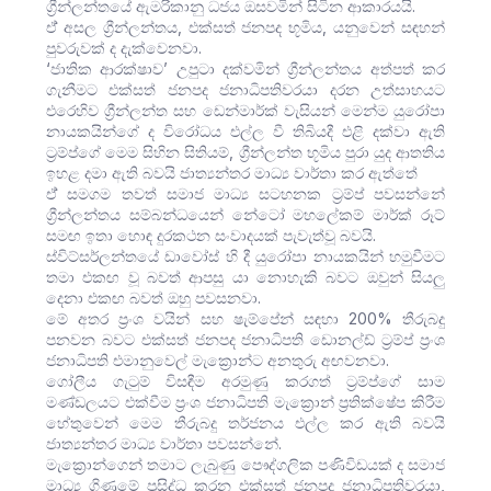
ග්‍රීන්ලන්තයේ ඇමරිකානු ධජය ඔසවමින් සිටින ආකාරයයි.
ඒ් අසල ග්‍රීන්ලන්තය, එක්සත් ජනපද භූමිය, යනුවෙන් සඳහන්
පුවරුවක් ද දැක්වෙනවා.
‘ජාතික ආරක්ෂාව’ උපුටා දක්වමින් ග්‍රීන්ලන්තය අත්පත් කර
ගැනීමට එක්සත් ජනපද ජනාධිපතිවරයා දරන උත්සාහයට
එරෙහිව ග්‍රීන්ලන්ත සහ ඩෙන්මාර්ක් වැසියන් මෙන්ම යුරෝපා
නායකයින්ගේ ද විරෝධය එල්ල වී තිබියදී එළි දක්වා ඇති
ට්‍රම්ප්ගේ මෙම සිහින සිතියම්, ග්‍රීන්ලන්ත භූමිය පුරා යුද ආතතිය
ඉහළ දමා ඇති බවයි ජාත්‍යන්තර මාධ්‍ය වාර්තා කර ඇත්තේ
ඒ් සමගම තවත් සමාජ මාධ්‍ය සටහනක ට්‍රම්ප් පවසන්නේ
ග්‍රීන්ලන්තය සම්බන්ධයෙන් නේටෝ මහලේකම් මාර්ක් රූට්
සමඟ ඉතා හොඳ දුරකථන සංවාදයක් පැවැත්වූ බවයි.
ස්විට්සර්ලන්තයේ ඩාවෝස් හි දී යුරෝපා නායකයින් හමුවීමට
තමා එකඟ වූ බවත් ආපසු යා නොහැකි බවට ඔවුන් සියලු
දෙනා එකඟ බවත් ඔහු පවසනවා.
මේ අතර ප්‍රංශ වයින් සහ ෂැම්පේන් සඳහා 200% තීරුබදු
පනවන බවට එක්සත් ජනපද ජනාධිපති ඩොනල්ඩ් ට්‍රම්ප් ප්‍රංශ
ජනාධිපති එමානුවෙල් මැක්‍රොන්ට අනතුරු අඟවනවා.
ගෝලීය ගැටුම් විසඳීම අරමුණු කරගත් ට්‍රම්ප්ගේ සාම
මණ්ඩලයට එක්වීම ප්‍රංශ ජනාධිපති මැක්‍රොන් ප්‍රතික්ෂේප කිරීම
හේතුවෙන් මෙම තීරුබදු තර්ජනය එල්ල කර ඇති බවයි
ජාත්‍යන්තර මාධ්‍ය වාර්තා පවසන්නේ.
මැක්‍රොන්ගෙන් තමාට ලැබුණු පෞද්ගලික පණිවිඩයක් ද සමාජ
මාධ්‍ය ගිණුමේ ප්‍රසිද්ධ කරන එක්සත් ජනපද ජනාධිපතිවරයා,