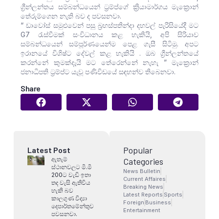
ග්‍රීන්ලන්තය සම්බන්ධයෙන් ට්‍රම්ප්ගේ ක්‍රියාමාර්ගය මැක්‍රොන්
තේරුම්ගෙන නැති බව ද පවසනවා.
“ ඩාවෝස් සමුළුවෙන් පසු බ්‍රහස්පතින්දා දහවල් පැරිසියේදී මට
G7 රැස්වීමක් සංවිධානය කළ හැකියි, අපි සිරියාව
සම්බන්ධයෙන් සම්පූර්ණයෙන්ම පෙළ ගැසී සිටිමු. අපට
ඉරානයේ විශිෂ්ට දේවල් කළ හැකියි . ඔබ ග්‍රීන්ලන්තයේ
කරන්නේ කුමක්දැයි මට තේරෙන්නේ නැහැ ” මැක්‍රොන්
ජනාධිපති ට්‍රම්ප්ට යැවූ පණිවිඩයේ සඳහන්ව තිබෙනවා.
Share
Popular
Latest Post
ඇතැම්
Categories
ස්ථානවලට මි.මි
News Bulletin
200ට වැඩි ඉතා
Current Affaires
තද වැසි ඇතිවිය
Breaking News
හැකි බව
Latest Reports
Sports
කාලගුණ විද්‍යා
Foreign
Business
දෙපාර්තමේන්තුව
Entertainment
පවසනවා.