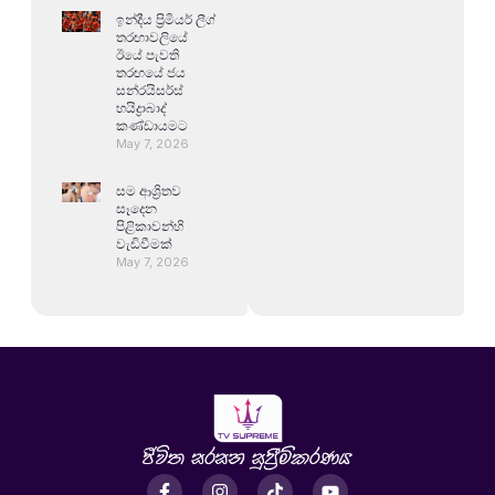
ඉන්දීය ප්‍රිමියර් ලීග්
තරඟාවලියේ
ඊයේ පැවති
තරඟයේ ජය
සන්රයිසර්ස්
හයිද්‍රාබාද්
කණ්ඩායමට
May 7, 2026
සම ආශ්‍රිතව
සෑදෙන
පිළිකාවන්හි
වැඩිවීමක්
May 7, 2026