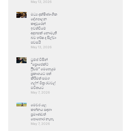
May 13, 2026
මධ්‍ය දක්ෂිණාංශික
දේශපාලන
කඳවුරෙන්
ඉවත්වීමේ
අදහසක් නොමැති
බව හර්ෂ ද සිල්වා
පවසයි
May 13, 2026
ට්‍රම්ප් විසින්
“ප්‍රොජෙක්ට්
ෆ්‍රීඩම්” මෙහෙයුම
ප්‍රකාශයට පත්
කිරීමත් සමග
ගල්ෆ් මිත්‍ර රටවල්
මවිතයට
May 7, 2026
මෙවර යල
කන්නය සඳහා
ප්‍රමාණවත්
පොහොර නැහැ
May 7, 2026