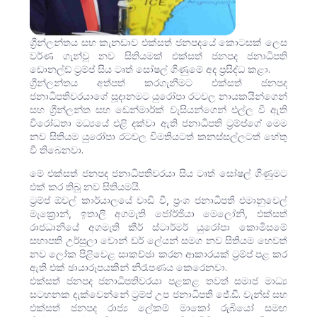
ග්‍රීන්ලන්තය සහ කැනඩාව එක්සත් ජනපදයේ කොටසක් ලෙස
වර්ණ ගැන්වූ නව සිතියමක් එක්සත් ජනපද ජනාධිපති
ඩොනල්ඩ් ට්‍රම්ප් සිය ටෘත් සෝෂල් ගිණුමේ අද ප්‍රසිද්ධ කළා.
ග්‍රීන්ලන්තය අත්පත් කරගැනීමට එක්සත් ජනපද
ජනාධිපතිවරයාගේ සූදානමට යුරෝපා රටවල නායකයින්ගෙන්
සහ ග්‍රීන්ලන්ත සහ ඩෙන්මාර්ක් වැසියන්ගෙන් එල්ල වී ඇති
විරෝධතා මධ්‍යයේ එළි දක්වා ඇති ජනාධිපති ට්‍රම්ප්ගේ මෙම
නව සිතියම යුරෝපා රටවල විමතියටත් කනස්සල්ලටත් හේතු
වී තිබෙනවා. ‍
මේ එක්සත් ජනපද ජනාධිපතිවරයා සිය ටෘත් සෝෂල් ගිණුමට
එක් කර තිබූ නව සිතියමයි.
ට්‍රම්ප් ඕවල් කාර්යාලයේ වාඩි වී, ප්‍රංශ ජනාධිපති එමානුවෙල්
මැක්‍රොන්, ඉතාලි අගමැති ජෝර්ජියා මෙලෝනි, එක්සත්
රාජධානියේ අගමැති කීර් ස්ටාර්මර් යුරෝපා කොමිසමේ
සභාපති උර්සුලා වොන් ඩර් ලේයන් සමග නව සිතියම හෙවත්
නව ලෝක පිළිවෙළ සාකච්ඡා කරන ආකාරයක් ට්‍රම්ප් පළ කර
ඇති එක් ඡායාරූපයකින් නිරෑපණය කෙරෙනවා.
එක්සත් ජනපද ජනාධිපතිවරයා පළකළ තවත් සමාජ මාධ්‍ය
සටහනක දැක්වෙන්නේ ට්‍රම්ප් උප ජනාධිපති ජේ.ඩී. වැන්ස් සහ
එක්සත් ජනපද රාජ්‍ය ලේකම් මාකෝ රුබියෝ සමඟ