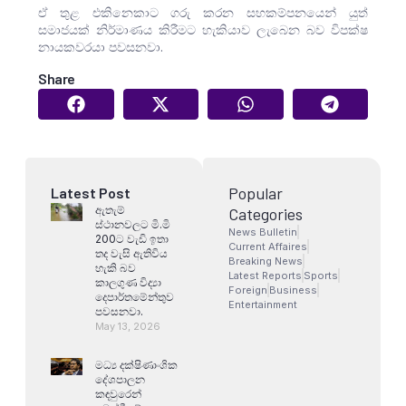
ඒ තුළ එකිනෙකාට ගරු කරන සහකම්පනයෙන් යුත්
සමාජයක් නිර්මාණය කිරීමට හැකියාව ලැබෙන බව විපක්ෂ
නායකවරයා පවසනවා.
Share
Popular
Latest Post
ඇතැම්
Categories
ස්ථානවලට මි.මි
News Bulletin
200ට වැඩි ඉතා
Current Affaires
තද වැසි ඇතිවිය
Breaking News
හැකි බව
Latest Reports
Sports
කාලගුණ විද්‍යා
Foreign
Business
දෙපාර්තමේන්තුව
Entertainment
පවසනවා.
May 13, 2026
මධ්‍ය දක්ෂිණාංශික
දේශපාලන
කඳවුරෙන්