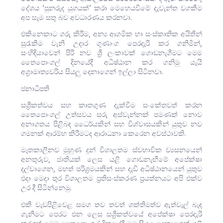
දේශය ‘පුනරුද යුගයක්’ කරා මෙහෙයවීමේ දැවැන්ත වගකීම
අප සැම සතු බව අවධාරණය කරනවා.
එකිනෙකාට ගරු කිරීම, අන්‍ය ආගමික හා සංස්කෘතික අයිතීන්
සුරැකීම වැනි උදාර ගුණාංග පෙරදැරි කර ගනිමින්,
සංහිඳියාවෙන් පිරි නව ශ්‍රී ලංකාවක් ගොඩනැගීමට මෙම
තෛපොංගල් දිනයේදී අධිෂ්ඨාන කර ගනිමු යැයි
අග්‍රාමාත්‍යවරිය සියලු දෙනාගෙන් ඉල්ලා සිටිනවා.
ජනාධිපති
සශ්‍රීකත්වය සහ කෘතගුණ දැක්වීම සංකේතවත් කරන
තෛපොංගල් උත්සවය සරු අස්වැන්නක් පමණක් නොව
අනාගතය පිළිබඳ ධෛර්යකින් සහ විශ්වාසයකින් යුතුව නව
ගමනක් ආරම්භ කිරීමටද ආරාධනා කෙරෙන අවස්ථාවකි.
මෑතකාලීනව මුහුණ දුන් විශාලතම ස්වභාවික ව්‍යසනයෙන්
අනතුරුව, ජාතියක් ලෙස යළි ගොඩනැඟීමේ අපේක්ෂා
දල්වාගෙන, මහත් පරිශ්‍රමයකින් සහ දැඩි අධිෂ්ඨානයෙන් යුතුව
එදා මෙදා තුර විශාලතම ප්‍රතිසංස්කරණ ප්‍රයත්නයට අපි එක්ව
උර දී සිටින්නෙමු. ‍
එකී වැඩපිළිවෙළ සමග තව තවත් ශක්තිමත්ව ඇත්වැල් බැඳ
ගැනීමට පෙරට එන ලෙස සශ්‍රීකත්වයේ අපේක්ෂා පෙරදැරි