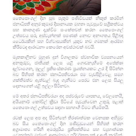
තෛපොංගල් දින සුබ පැතුම් පණිවිඩයක් නිකුත් කරමින්
ජනාධිපති අනුර කුමාර දිසානායක මහතා පැවසුවේ සශ්‍රීකත්වය
සහ කෘතගුණ දැක්වීම සංකේතවත් කරන තෛපොංගල්
උත්සවය සරු අස්වැන්නක් පමණක් නොව අනාගතය පිළිබඳ
ධෛර්යකින් සහ විශ්වාසයකින් යුතුව නව ගමනක් ආරම්භ
කිරීමටද ආරාධනා කෙරෙන අවස්ථාවක් බවයි.
මෑතකාලීනව මුහුණ දුන් විශාලතම ස්වභාවික ව්‍යසනයෙන්
අනතුරුව, ජාතියක් ලෙස යළි ගොඩනැඟීමේ අපේක්ෂා
දල්වාගෙන, පුලුල් ප්‍රතිසංස්කරණ ප්‍රයත්නයකට උර දී සිටින්න
බව සිහිපත් කරන ජනාධිපතිවරයා ‍එම වැඩපිළිවෙළ සමග
ශක්තිමත්ව ඇත්වැල් බැඳ ගැනීමට පෙරට එන ලෙස සියලු
දෙනාගෙන් යළි ඉල්ලා සිටිනවා.
මේ අතර ජනාධිපතිවරයා අද පස්වරුවේ යාපනය, වේලනෙයි,
අයියනාර් කෝවිල් ක්‍රිඩා පිටියේ පැවැත්වෙන උතුරු පළාත්
තෛපොංගල් උත්සවය සඳහා සහභාගී වීමට නියමිතයි.
රටක් ලෙස අප අද සිටින්නේ තීරණාත්මක වෙනසක අභිමුව
බව සිය තෛපොංගල් දින පණිවුඩයෙන් සිහිපත් කරන
අග්‍රාමාත්‍ය හරිනි අමරසූරිය ප්‍රතිපත්තිමය සහ ව්‍යුහාත්මක
වෙනස්කම් ඔස්සේ, ආකල්පමය පරිවර්තනයක් ද ඇති කරමින්,