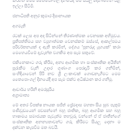
කරගත් මෙම තෛපොංගල් දිනයේදී මම සියලු දෙනාගෙන් යළි
ඉල්ලා සිටිමි.
ජනාධිපති අනුර කුමාර දිසානායක
අගමැති
රටක් ලෙස අප අද සිටින්නේ තීරණාත්මක වෙනසක අභිමුවය.
ප්‍රතිපත්තිමය සහ ව්‍යුහාත්මක වෙනස්කම් ඔස්සේ, ආකල්පමය
පරිවර්තනයක් ද ඇති කරමින්, දේශය ‘පුනරුද යුගයක්’ කරා
මෙහෙයවීමේ දැවැන්ත වගකීම අප සැම සතුවේ.
එකිනෙකාට ගරු කිරීම, අන්‍ය ආගමික හා සංස්කෘතික අයිතීන්
සුරැකීම වැනි උදාර ගුණාංග පෙරදැරි කර ගනිමින්,
සංහිඳියාවෙන් පිරි නව ශ්‍රී ලංකාවක් ගොඩනැගීමට මෙම
තෛපොංගල් දිනයේදී අප සැම එක්ව අධිෂ්ඨාන කර ගනිමු.
ආචාර්ය හරිනි අමරසූරිය
අග්‍රාමාත්‍ය
මේ අතර විපක්ෂ නායක සජිත් ප්‍රේමදාස මහතා සිය සුබ පැතුම්
පණිවුඩයෙන් පවසන්නේ බහු ජාතික, බහු ආගමික සහ බහු
භාෂාමය සමාජයක පැවැත්ම තහවුරු වන්නේ ඒ ඒ ජාතීන්ගේ
සංස්කෘතික අනන්‍යතාවන්ට ගරු කිරීමට සියලු දෙනා ම
දක්වන කැපවීම මත බවයි.