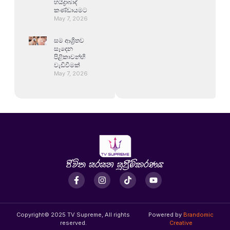
හයිද්‍රාබාද්
කණ්ඩායමට
May 7, 2026
සම ආශ්‍රිතව
සෑදෙන
පිළිකාවන්හි
වැඩිවීමක්
May 7, 2026
Copyright© 2025 TV Supreme, All rights
Powered by
Brandomic
reserved.
Creative