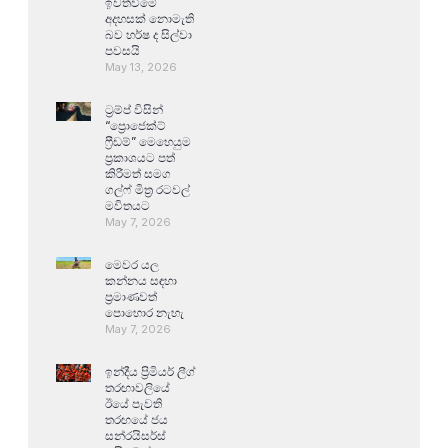
ඉවත්වීමේ
අදහසක් නොමැති
බව හර්ෂ ද සිල්වා
පවසයි
May 13, 2026
ට්‍රම්ප් විසින්
“ප්‍රොජෙක්ට්
ෆ්‍රීඩම්” මෙහෙයුම
ප්‍රකාශයට පත්
කිරීමත් සමග
ගල්ෆ් මිත්‍ර රටවල්
මවිතයට
May 7, 2026
මෙවර යල
කන්නය සඳහා
ප්‍රමාණවත්
පොහොර නැහැ
May 7, 2026
ඉන්දීය ප්‍රිමියර් ලීග්
තරඟාවලියේ
ඊයේ පැවති
තරඟයේ ජය
සන්රයිසර්ස්