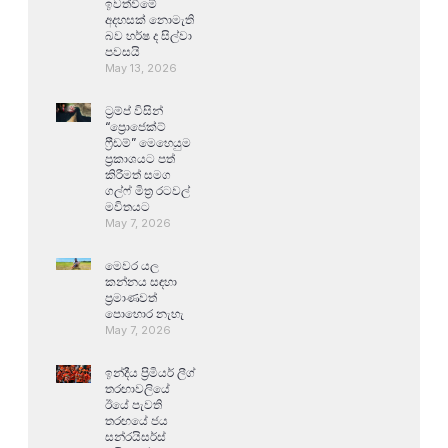
ඉවත්වීමේ
අදහසක් නොමැති
බව හර්ෂ ද සිල්වා
පවසයි
May 13, 2026
ට්‍රම්ප් විසින්
“ප්‍රොජෙක්ට්
ෆ්‍රීඩම්” මෙහෙයුම
ප්‍රකාශයට පත්
කිරීමත් සමග
ගල්ෆ් මිත්‍ර රටවල්
මවිතයට
May 7, 2026
මෙවර යල
කන්නය සඳහා
ප්‍රමාණවත්
පොහොර නැහැ
May 7, 2026
ඉන්දීය ප්‍රිමියර් ලීග්
තරඟාවලියේ
ඊයේ පැවති
තරඟයේ ජය
සන්රයිසර්ස්