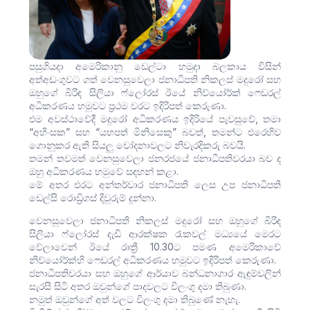
පසුගියදා අමෙරිකානු ඩෙල්ටා හමුදා බලකාය විසින්
අත්අඩංගුවට ගත් වෙනසුවෙලා ජනාධිපති නිකලස් මදුරෝ සහ
ඔහුගේ බිරිඳ සිලියා ෆ්ලෝරස් ඊයේ නිව්යෝර්ක් ෆෙඩරල්
අධිකරණය හමුවට ප්‍රථම වරට ඉදිරිපත් කෙරුණා.
එම අවස්ථාවේදී මදුරෝ අධිකරණය ඉදිරියේ පැවසුවේ, තමා
“අහිංසක” සහ “යහපත් මිනිසෙකු” බවත්, තමන්ට එරෙහිව
ගොනුකර ඇති සියලු චෝදනාවලට නිවැරදිකරු බවයි.
තමන් තවමත් වෙනසුවෙලා ජනරජයේ ජනාධිපතිවරයා බව ද
ඔහු අධිකරණය හමුවේ සඳහන් කළා.
මේ අතර එරට අන්තර්වාර ජනාධිපති ලෙස උප ජනාධිපති
ඩෙල්සි රොඩ්‍රිගස් දිවුරුම් දුන්නා.
වෙනසුවෙලා ජනාධිපති නිකලස් මදුරෝ සහ ඔහුගේ බිරිඳ
සිලියා ෆ්ලෝරස් දැඩි ආරක්ෂක රැකවල් මධ්‍යයේ මෙරට
වේලාවෙන් ඊයේ රාත්‍රී 10.30ට පමණ අමෙරිකාවේ
නිව්යෝර්ක්හි ෆෙඩරල් අධිකරණය හමුවට ඉදිරිපත් කෙරුණා.
ජනාධිපතිවරයා සහ ඔහුගේ ආර්යාව බන්ධනාගාර ඇඳුම්වලින්
සැරසී සිටි අතර ඔවුන්ගේ පාදවලට විලංගු දමා තිබුණා.
නමුත් ඔවුන්ගේ අත් වලට විලංගු දමා තිබුණේ නැහැ.