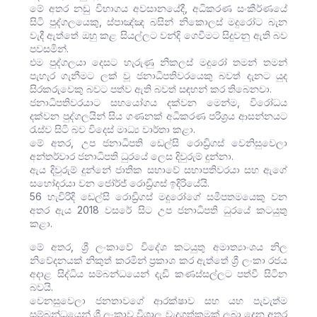
මේ අතර නඩු විභාගය අවසානයේදී, අධිකරණ සංකීර්ණයේ
සිටි පුද්ගලයෙකු, ස්පාඤ්ඤ බසින් නිකොලස් මදුරෝට බැන
වැදී ඇත්තේ ඔහු කළ සියල්ලට වන්දි ගෙවීමට සිදුවනු ඇති බව
පවසමින්.
එම පුද්ගලයා දෙසට හැරුණු නිකලස් මදුරෝ තමන් තමන්
පැහැර ගැනීමට ලක් වූ ජනාධිපතිවරයෙකු බවත් දැනට යුද
සිරකරුවෙකු බවට පත්ව ඇති බවත් සඳහන් කර තිබෙනවා.
ජනාධිපතිවරයාට සහයෝගය දක්වන මෙන්ම, විරෝධය
දක්වන පුද්ගලයින් සිය ගණනක් අධිකරණ පරිශ්‍රය ආසන්නයට
රැස්ව සිටි බව විදෙස් මාධ්‍ය වාර්තා කළා.
මේ අතර, උප ජනාධිපති ඩෙල්සි රොඩ්‍රිගස් වෙනිසුවෙලා
අන්තර්වාර ජනාධිපති ධුරයේ ලෙස දිවුරුම් දුන්නා.
ඇය දිවුරුම් දුන්නේ ජාතික සභාවේ සභාපතිවරයා සහ ඇගේ
සහෝදරයා වන ජෝර්ජ් රොඩ්‍රිගස් ඉදිරියේයි.
56 හැවිරිදි ඩෙල්සි රොඩ්‍රිගස් මදුරෝගේ සමීපතමයෙකු වන
අතර ඇය 2018 වසරේ සිට උප ජනාධිපති ධුරයේ කටයුතු
කළා.
මේ අතර, ශ්‍රී ලංකාවේ විදේශ කටයුතු අමාත්‍යාංශය නිල
නිවේදනයක් නිකුත් කරමින් ප්‍රකාශ කර ඇත්තේ ශ්‍රී ලංකා රජය
අදාළ සිද්ධිය සම්බන්ධයෙන් දැඩි කණස්සල්ලට පත්වී සිටින
බවයි.
වෙනසුවෙලා ජනතාවගේ ආරක්ෂාව සහ යහ පැවැත්ම
සම්බන්ධයෙන් ශ්‍රී ලංකාව විශාල වැදගත්කමක් ලබා දෙන අතර