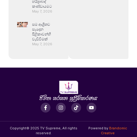
හයිද්‍රාබාද්
කණ්ඩායමට
May 7, 2026
සම ආශ්‍රිතව
සෑදෙන
පිළිකාවන්හි
වැඩිවීමක්
May 7, 2026
Copyright© 2025 TV Supreme, All rights
Powered by
Brandomic
reserved.
Creative