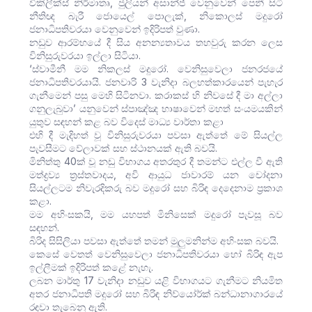
විකිලීක්ස් නිර්මාතෘ, ජුලියන් අසාන්ජ් වෙනුවෙන් පෙනී සිටි
නීතිඥ බැරී ජොයෙල් පොලැක්, නිකොලස් මදුරෝ
ජනාධිපතිවරයා වෙනුවෙන් ඉදිරිපත් වුණා.
නඩුව ආරම්භයේ දී සිය අනන්‍යතාවය තහවුරු කරන ලෙස
විනිසුරුවරයා ඉල්ලා සිටියා.
‘ස්වාමීනී මම නිකලස් මදුරෝ. වෙනිසුවෙලා ජනරජයේ
ජනාධිපතිවරයායි. ජනවාරි 3 වැනිදා බලහත්කාරයෙන් පැහැර
ගැනීමෙන් පසු මෙහි සිටිනවා. කරාකස් හි නිවසේ දී මා අල්ලා
ගනුලැබුවා’ යනුවෙන් ස්පාඤ්ඤ භාෂාවෙන් මහත් සංයමයකින්
යුතුව සඳහන් කළ බව විදෙස් මාධ්‍ය වාර්තා කළා
එහි දී මැදිහත් වූ විනිසුරුවරයා පවසා ඇත්තේ මේ සියල්ල
පැවසීමට වේලාවක් සහ ස්ථානයක් ඇති බවයි.
මිනිත්තු 40ක් වූ නඩු විභාගය අතරතුර දී තමන්ට එල්ල වී ඇති
මත්ද්‍රව්‍ය ත්‍රස්තවාදය, අවි ආයුධ ජාවාරම් යන චෝදනා
සියල්ලටම නිවැරදිකරු බව මදුරෝ සහ බිරිඳ දෙදෙනාම ප්‍රකාශ
කළා.
මම අහිංසකයි, මම යහපත් මිනිසෙක් මදුරෝ පැවසූ බව
සඳහන්.
බිරිද සිසිලියා පවසා ඇත්තේ තමන් මුලුමනින්ම අහිංසක බවයි.
කෙසේ වෙතත් වෙනිසුවෙලා ජනාධිපතිවරයා හෝ බිරිඳ ඇප
ඉල්ලීමක් ඉදිරිපත් කළේ නැහැ.
ලබන මාර්තු 17 වැනිදා නඩුව යළි විභාගයට ගැනීමට නියමිත
අතර ජනාධිපති මදුරෝ සහ බිරිඳ නිව්යෝර්ක් බන්ධානාගාරයේ
රඳවා තැබෙනු ඇති.