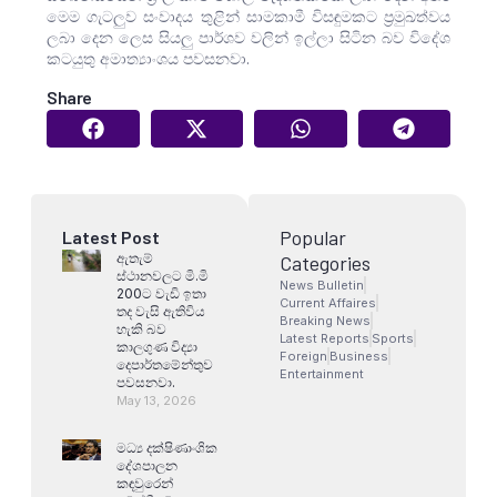
මෙම ගැටලුව සංවාදය තුළින් සාමකාමී විසඳුමකට ප්‍රමුඛත්වය
ලබා දෙන ලෙස සියලු පාර්ශව වලින් ඉල්ලා සිටින බව විදේශ
කටයුතු අමාත්‍යාංශය පවසනවා.
Share
Popular
Latest Post
ඇතැම්
Categories
ස්ථානවලට මි.මි
News Bulletin
200ට වැඩි ඉතා
Current Affaires
තද වැසි ඇතිවිය
Breaking News
හැකි බව
Latest Reports
Sports
කාලගුණ විද්‍යා
Foreign
Business
දෙපාර්තමේන්තුව
Entertainment
පවසනවා.
May 13, 2026
මධ්‍ය දක්ෂිණාංශික
දේශපාලන
කඳවුරෙන්