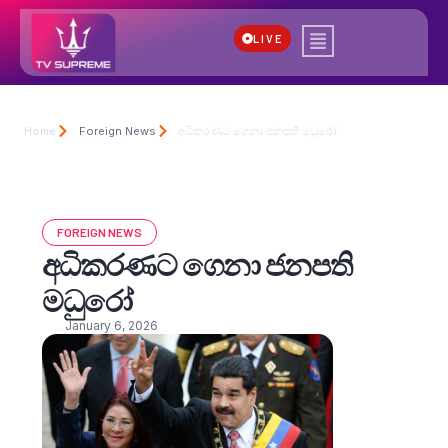
LIVE
Home
Foreign News
අධිකරණට ගෙනා ජනපති මධුරෝ
FOREIGN NEWS
අධිකරණට ගෙනා ජනපති
මධුරෝ
January 6, 2026