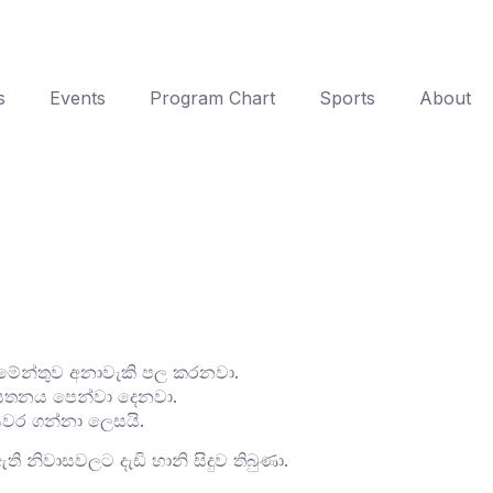
s
Events
Program Chart
Sports
About
ර්තමේන්තුව අනාවැකි පල කරනවා.
ආයතනය පෙන්වා දෙනවා.
ියවර ගන්නා ලෙසයි.
නිවාසවලට දැඩි හානි සිදුව තිබුණා.