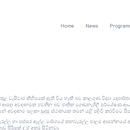
Home
News
Program
 තුළ වැසිවාර කිහිපයක් ඇති විය හැකි බව කාලගුණ විද්‍යා දෙපා
ුමන හෝ ආපදා අවදානමක පවතින බව ජාතික ගොඩනැගිලි පර්යේෂණ 
න්නේ අවදානම සලකා සුදුසු ස්ථානයක තමන් යළි පදිංචි කරවීමට ප
ැරල්ල හා පස්සර ඇල්ල මාර්ගයේ කනවැරල්ල පාලම ආසන්නයේ ඇති 
ොවූ පිරිසක් ද ඒ අතර සිටිනවා.