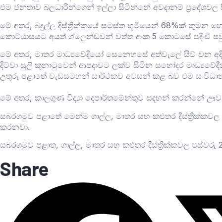
එම ජනතාව බලධාරීන්ගෙන් ඉල්ලා සිටින්නේ අවදානම් ප්‍රදේශවල සි
මේ අතර, බදුල්ල දිස්ත්‍රික්කයේ සමස්ත භූමියෙන් 68%ක් ක
කොට්ඨාසයට අයත් ග්ලෙන්ඩවන් වත්ත අංක 5 කොටසේ පදිංචි පව
මේ අතර, මාතර මාධ්‍යවේදියෝ සෙනෙහසේ අත්වැලේ සිව් වන අදි
දිට්වා සුලි කුනාටුවෙන් ආපදාවට ලක්ව සිටින සහෝදර මාධ්‍යවේ
උතුරු පළාතේ වැඩසටහන් සාර්ථකව අවසන් කළ බව එම සංවිධ
මේ අතර, කාලගුණ විද්‍යා දෙපාර්තමේන්තුව සඳහන් කරන්නේ ඌව ප
සබරගමුව පළාතේ මෙන්ම ගාල්ල, මාතර සහ කළුතර දිස්ත්‍රික්කවල 
කරනවා.
සබරගමුව පළාත, ගාල්ල, මාතර සහ කළුතර දිස්ත්‍රික්කවල පස්වරු 2
Share