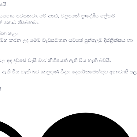
සයි.
 ආයතනය පවසනවා. මේ අතර, වලපනේ ප්‍රාදේශීය ලේකම්
ත් කොට තිබෙනවා.
්මක කළා.
ආරම්භ කරන ලද මෙම වැඩසටහන යට‍තේ පුත්තලම දිස්ත්‍රික්කය හා
ල අද දවසේ වැසි වාර කිහිපයක් ඇති විය හැකි බවයි.
 ඇති විය හැකි බව කාලගුණ විද්‍යා දෙපාර්තමේන්තුව අනාවැකි පල
ි