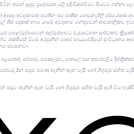
ටින තමන් සුදුසු ප්‍රදේශයක යළි පදිංචිකරවීමට පියවර ගන්නා ලෙ
ුමන හෝ ආපදා අවදානමක පවතින බව ජාතික ගොඩනැගිලි පර්යේෂණ
ුල් තිස් දෙකක් නාය යාමේ අවදානම හේතුවෙන් තාවකාලිකව ඉව
යර පොල්රුප්පාවෙන් තල්රුප්පාවට වැඩසටහන සාර්ථකව ක්‍රියාත
දීන්ට ශක්තියක් විමේ අරමුනින් මාතර මාධ්‍යවේදියෝ සංවිධානය 
ානය පවසනවා.
ළාතෙත්, අම්පාර, මඩකලපුව, මාතලේ සහ නුවරඑළිය දිස්ත්‍රික්කව
පස්වරු 2න් පසුව පමණ තැනින් තැන වැසි හෝ ගිගුරුම් සහිත වැසි
න් පසුව තැනින් තැන වැසි හෝ ගිගුරුම් සහිත වැසි ඇති විය හැකිය