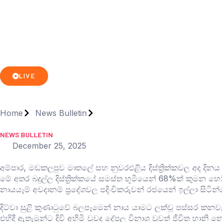
LIVE
Home
News Bulletin
NEWS BULLETIN
December 25, 2025
අම්පාර, මඩකලපුව මාතලේ සහ නුවරඑළිය දිස්ත්‍රික්කවල අද දිනය
‍මේ අතර බදුල්ල දිස්ත්‍රික්කයේ සමස්ත භූමියෙන් 68%ක් ක
නායයෑම් අවදානම් ප්‍රදේශවල පදිංචිකරුවන් රජයෙන් ඉල්ලා සිටි
දිට්වා සුළි කුණාටුවේ බලපෑමෙන් නාය යාමට ලක්වූ පස්සර කනව
එහිදී ඇතැමුන්ට දිවි අහිමි වුවද දේපල විනාශ වුවත් ජීවිත හානි න