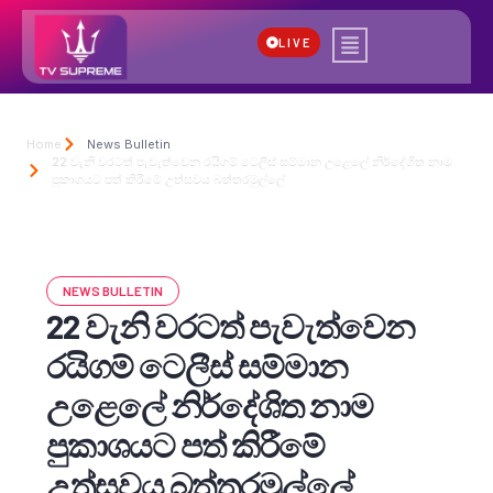
LIVE
Home
News Bulletin
22 වැනි වරටත් පැවැත්වෙන රයිගම් ටෙලීස් සම්මාන උළෙලේ නිර්දේශිත නාම
පුකාශයට පත් කිරීමේ උත්සවය බත්තරමුල්ලේ
NEWS BULLETIN
22 වැනි වරටත් පැවැත්වෙන
රයිගම් ටෙලීස් සම්මාන
උළෙලේ නිර්දේශිත නාම
පුකාශයට පත් කිරීමේ
උත්සවය බත්තරමුල්ලේ