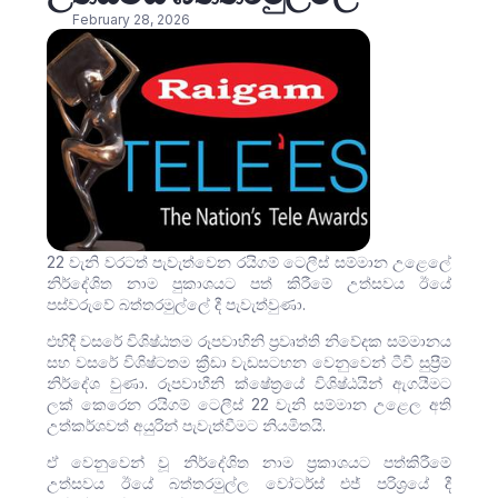
February 28, 2026
22 වැනි වරටත් පැවැත්වෙන රයිගම් ටෙලීස් සම්මාන උළෙලේ
නිර්දේශිත නාම පුකාශයට පත් කිරීමේ උත්සවය ඊයේ
පස්වරුවේ බත්තරමුල්ලේ දී පැවැත්වුණා.
එහිදී වසරේ විශිෂ්ඨතම රූපවාහිනි ප්‍රවෘත්ති නිවේදක සම්මානය
සහ වස⁣රේ විශිෂ්ටතම ක්‍රීඩා වැඩසටහන වෙනුවෙන් ටීවී සුප්‍රීම්
නිර්දේශ වුණා. රූපවාහීනි ක්ෂේත්‍රයේ විශිෂ්ඨයින් ඇගයීමට
ලක් කෙරෙන රයිගම් ටෙලීස් 22 වැනි සම්මාන උළෙල අති
උත්කර්ශවත් අයුරින් පැවැත්වීමට නියමිතයි.
ඒ වෙනුවෙන් වූ නිර්දේශිත නාම ප්‍රකාශයට පත්කිරීමේ
උත්සවය ඊයේ බත්තරමුල්ල වෝටර්ස් එජ් පරිශ්‍රයේ දී