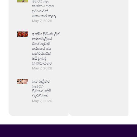
මෙවර යල
කන්නය සඳහා
ප්‍රමාණවත්
පොහොර නැහැ
May 7, 2026
ඉන්දීය ප්‍රිමියර් ලීග්
තරඟාවලියේ
ඊයේ පැවති
තරඟයේ ජය
සන්රයිසර්ස්
හයිද්‍රාබාද්
කණ්ඩායමට
May 7, 2026
සම ආශ්‍රිතව
සෑදෙන
පිළිකාවන්හි
වැඩිවීමක්
May 7, 2026