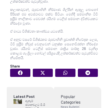
උත්කර්ෂවත්ව පැවැත්වුණා.
කලාකරුවන්, රූපවාහිනී නිර්මාණ ශිල්පීන් ඇතුලු බොහෝ
පිරිසක් එම අවස්ථාවට එක්ව සිටියා. මෙහිදී සම්මානිත ටීවී
සුප්‍රීම් නාලිකාව මෙවරත් රයිගම් ටෙලිස් සම්මාන ද්විත්වයකට
නිර්දේශ වුණා.
ඒ මාධ්‍ය විශිෂ්ටතා කාණ්ඩය යටතේයි.
ඒ අනුව වසරේ විශිෂ්ඨතම රූපවාහිනි ප්‍රවෘත්ති නිවේදක ලෙස,
ටීවී සුප්‍රීම් නිවුස් වෙනුවෙන් ධනුෂ්ක සෙනෙවිරත්න නිර්දේශ
වුණා. රයිගම් ටෙලීස් සම්මාන රාත්‍රිය මාර්තු 28 වැනිදා
කොළඹ ශැංග්‍රිලා හෝටල් පරිශ්‍රයේදී උත්කර්ෂවත්ව පැවැත්වීමට
නියමිතයි.
Share
Popular
Latest Post
ඇතැම්
Categories
ස්ථානවලට මි.මි
News Bulletin