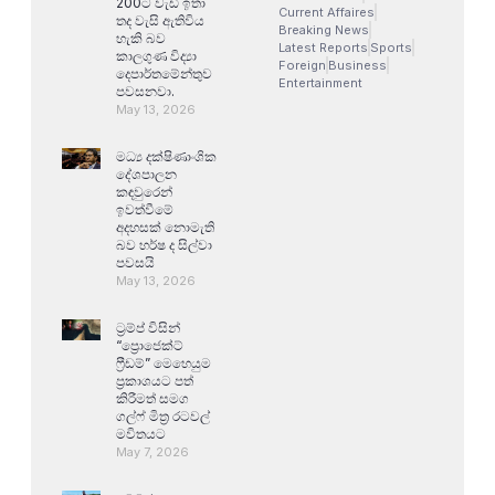
200ට වැඩි ඉතා
Current Affaires
තද වැසි ඇතිවිය
Breaking News
හැකි බව
Latest Reports
Sports
කාලගුණ විද්‍යා
Foreign
Business
දෙපාර්තමේන්තුව
Entertainment
පවසනවා.
May 13, 2026
මධ්‍ය දක්ෂිණාංශික
දේශපාලන
කඳවුරෙන්
ඉවත්වීමේ
අදහසක් නොමැති
බව හර්ෂ ද සිල්වා
පවසයි
May 13, 2026
ට්‍රම්ප් විසින්
“ප්‍රොජෙක්ට්
ෆ්‍රීඩම්” මෙහෙයුම
ප්‍රකාශයට පත්
කිරීමත් සමග
ගල්ෆ් මිත්‍ර රටවල්
මවිතයට
May 7, 2026