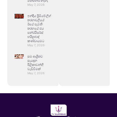
පොහොර නැහැ
May 7, 2026
ඉන්දීය ප්‍රිමියර් ලීග්
තරඟාවලියේ
ඊයේ පැවති
තරඟයේ ජය
සන්රයිසර්ස්
හයිද්‍රාබාද්
කණ්ඩායමට
May 7, 2026
සම ආශ්‍රිතව
සෑදෙන
පිළිකාවන්හි
වැඩිවීමක්
May 7, 2026