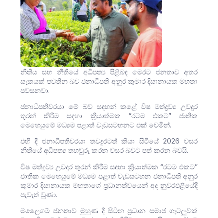
නීතිය සහ නීතියේ අධිපත්‍ය පිළිබඳ මෙරට ජනතාව අතර
සැකයක් පවතින බව ජනාධිපති අනුර කුමාර දිසානායක මහතා
පවසනවා.
ජනාධිපතිවරයා මේ බව සඳහන් කළේ විෂ මත්ද්‍රව්‍ය උවදුර
තුරන් කිරීම සඳහා ක්‍රියාත්මක “රටම එකට” ජාතික
මෙහෙයුමේ මධ්‍යම පළාත් වැඩසටහනට එක් වෙමින්.
එහි දී ජනාධිපතිවරයා තවදුරටත් කියා සිටියේ 2026 වසර
නීතියේ අධිපත්‍ය තහවුරු කරන වසර බවට පත් කරන බවයි.
විෂ මත්ද්‍රව්‍ය උවදුර තුරන් කිරීම සඳහා ක්‍රියාත්මක “රටම එකට”
ජාතික මෙහෙයුමේ මධ්‍යම පළාත් වැඩසටහන ජනාධිපති අනුර
කුමාර දිසානායක මහතාගේ ප්‍රධානත්වයෙන් අද නුවරඑළියේදී
පැවැත් වුණා.
මලෛගම් ජනතාව මුහුණ දී සිටින ප්‍රධාන සමාජ ගැටලුවක්