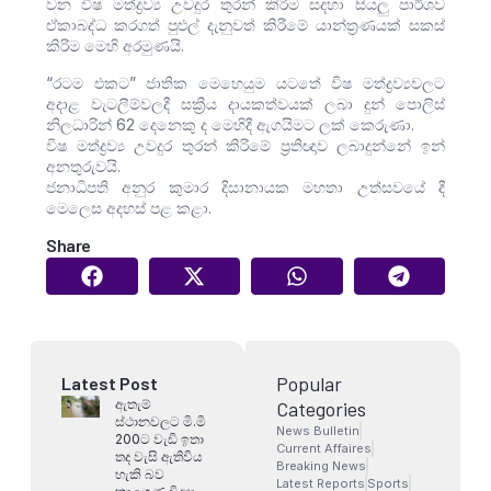
වන විෂ මත්ද්‍රව්‍ය උවදුර තුරන් කිරිම සදහා සියලු පාර්ශව
ඒකාබද්ධ කරගත් පුළුල් දැනුවත් කිරීමේ යාන්ත්‍රණයක් සකස්
කිරිම මෙහි අරමුණයි.
“රටම එකට” ජාතික මෙහෙයුම යටතේ විෂ මත්ද්‍රව්‍යවලට
අදාළ වැටලීම්වලදී සක්‍රීය දායකත්වයක් ලබා දුන් පොලිස්
නිලධාරින් 62 දෙනෙකු ද මෙහිදී ඇගයිමට ලක් කෙරුණා.
විෂ මත්ද්‍රව්‍ය උවදුර තුරන් කිරිමේ ප්‍රතිඥාව ලබාදුන්නේ ඉන්
අනතුරුවයි.
ජනාධිපති අනුර කුමාර දිසානායක මහතා උත්සවයේ දී
මෙලෙස අදහස් පළ කළා.
Share
Popular
Latest Post
ඇතැම්
Categories
ස්ථානවලට මි.මි
News Bulletin
200ට වැඩි ඉතා
Current Affaires
තද වැසි ඇතිවිය
Breaking News
හැකි බව
Latest Reports
Sports