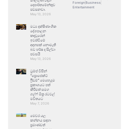
කාලගුණ විද්‍යා
Foreign
Business
දෙපාර්තමේන්තුව
Entertainment
පවසනවා.
May 13, 2026
මධ්‍ය දක්ෂිණාංශික
දේශපාලන
කඳවුරෙන්
ඉවත්වීමේ
අදහසක් නොමැති
බව හර්ෂ ද සිල්වා
පවසයි
May 13, 2026
ට්‍රම්ප් විසින්
“ප්‍රොජෙක්ට්
ෆ්‍රීඩම්” මෙහෙයුම
ප්‍රකාශයට පත්
කිරීමත් සමග
ගල්ෆ් මිත්‍ර රටවල්
මවිතයට
May 7, 2026
මෙවර යල
කන්නය සඳහා
ප්‍රමාණවත්