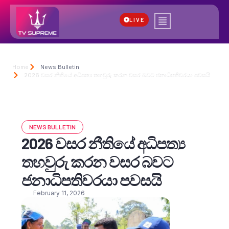
LIVE
Home
News Bulletin
2026 වසර නීතියේ අධිපත්‍ය තහවුරු කරන වසර බවට ජනාධිපතිවරයා පවසයි
NEWS BULLETIN
2026 වසර නීතියේ අධිපත්‍ය
තහවුරු කරන වසර බවට
ජනාධිපතිවරයා පවසයි
February 11, 2026