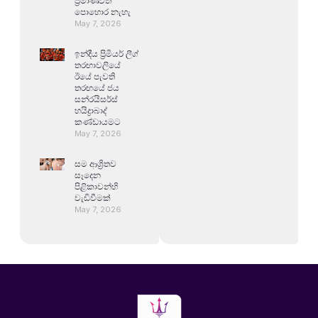
ප්‍රමාණවත්
පොහොර නැහැ
May 7, 2026
ඉන්දීය ප්‍රිමියර් ලීග්
තරඟාවලියේ
ඊයේ පැවති
තරඟයේ ජය
සන්රයිසර්ස්
හයිද්‍රාබාද්
කණ්ඩායමට
May 7, 2026
සම ආශ්‍රිතව
සෑදෙන
පිළිකාවන්හි
වැඩිවීමක්
May 7, 2026