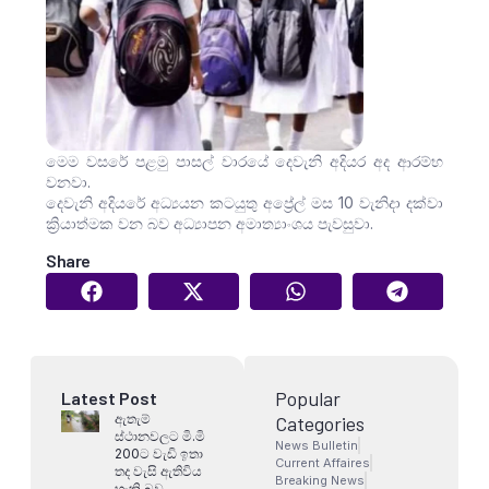
මෙම වසරේ පළමු පාසල් වාරයේ දෙවැනි අදියර අද ආරම්භ
වනවා.
දෙවැනි අදියරේ අධ්‍යයන කටයුතු අප්‍රේල් මස 10 වැනිදා දක්වා
ක්‍රියාත්මක වන බව අධ්‍යාපන අමාත්‍යාංශය පැවසුවා.
Share
Popular
Latest Post
ඇතැම්
Categories
ස්ථානවලට මි.මි
News Bulletin
200ට වැඩි ඉතා
Current Affaires
තද වැසි ඇතිවිය
Breaking News
හැකි බව