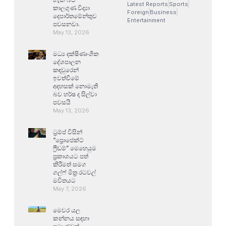
Latest Reports
Sports
කාලගුණ විද්‍යා
Foreign
Business
දෙපාර්තමේන්තුව
Entertainment
පවසනවා.
May 13, 2026
මධ්‍ය දක්ෂිණාංශික
දේශපාලන
කඳවුරෙන්
ඉවත්වීමේ
අදහසක් නොමැති
බව හර්ෂ ද සිල්වා
පවසයි
May 13, 2026
ට්‍රම්ප් විසින්
“ප්‍රොජෙක්ට්
ෆ්‍රීඩම්” මෙහෙයුම
ප්‍රකාශයට පත්
කිරීමත් සමග
ගල්ෆ් මිත්‍ර රටවල්
මවිතයට
May 7, 2026
මෙවර යල
කන්නය සඳහා