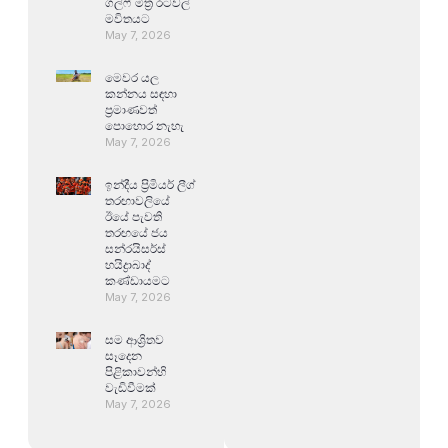
ගල්ෆ් මිත්‍ර රටවල්
මවිතයට
May 7, 2026
මෙවර යල
කන්නය සඳහා
ප්‍රමාණවත්
පොහොර නැහැ
May 7, 2026
ඉන්දීය ප්‍රිමියර් ලීග්
තරඟාවලියේ
ඊයේ පැවති
තරඟයේ ජය
සන්රයිසර්ස්
හයිද්‍රාබාද්
කණ්ඩායමට
May 7, 2026
සම ආශ්‍රිතව
සෑදෙන
පිළිකාවන්හි
වැඩිවීමක්
May 7, 2026