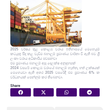
2025 වර්ෂය තුළ කොළඹ වරාය ඉතිහාසයේ මෙහෙයුම්
කටයුතු සිදු කළ වැඩිම බහාලුම් ප්‍රමාණය වාර්තා වී ඇති බව ශ්‍රී
ලංකා වරාය අධිකාරිය පවසනවා
එම ප්‍රමාණය බහාලුම් අසු දෙලක්ෂ අනූදහසක්
2024 වසරේ කොළඹ වරායේ බහාලුම් හැත්තෑ හත් ලක්ෂයක්
මෙහෙයවා ඇති අතර 2025 වසරේදී එම ප්‍රමාණය 6% ක
වර්ධනයක් පෙන්නුම් කර තිබෙනවා.
Share