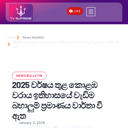
LIVE
Home
News Bulletin
2025 වර්ෂය තුළ කොළඹ වරාය ඉතිහාසයේ වැඩිම බහාලුම් ප්‍රමාණය වාර්තා වී
ඇත
NEWS BULLETIN
2025 වර්ෂය තුළ කොළඹ
වරාය ඉතිහාසයේ වැඩිම
බහාලුම් ප්‍රමාණය වාර්තා වී
ඇත
January 3, 2026