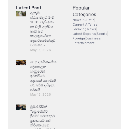
Popular
Latest Post
ඇතැම්
Categories
ස්ථානවලට මි.මි
News Bulletin
200ට වැඩි ඉතා
Current Affaires
තද වැසි ඇතිවිය
Breaking News
හැකි බව
Latest Reports
Sports
කාලගුණ විද්‍යා
Foreign
Business
දෙපාර්තමේන්තුව
Entertainment
පවසනවා.
May 13, 2026
මධ්‍ය දක්ෂිණාංශික
දේශපාලන
කඳවුරෙන්
ඉවත්වීමේ
අදහසක් නොමැති
බව හර්ෂ ද සිල්වා
පවසයි
May 13, 2026
ට්‍රම්ප් විසින්
“ප්‍රොජෙක්ට්
ෆ්‍රීඩම්” මෙහෙයුම
ප්‍රකාශයට පත්
කිරීමත් සමග