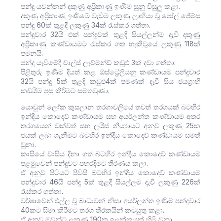
පන්දු යවන්නන් දකුණු අප්‍රිකාණු ඉණිම සුනු විසුලු කළා.
දකුණු අප්‍රිකාණු ඉණිමේ වැඩිම ලකුණු ලාභියා වූ පෝල් ජේම්ස්
පන්දු 60ක් තුළදී ලකුණු 34ක් රැස්කර ගත්තා.
පන්දුවාර 32යි එක් පන්දුවක් තුළදී සියල්ලන්ම දැවී දකුණු
අප්‍රිකාණු කණ්ඩායමට රැස්කර ගත හැකිවූයේ ලකුණු 118ක්
පමනයි.
පන්දු යැවීමේදී චාල්ස් ලැච්මන්ඩ් කඩුළු 3ක් දවා ගත්තා.
පිළිතුරු ඉණිම දියත් කළ ඕස්ට්‍රේලියනු කණ්ඩායම පන්දුවාර
32යි පන්දු 5ක් තුළදී කඩුළු4ක් පමණක් දැවී සිය ජයග්‍රාහී
කඩයිම පසු කිරීමට සමත්වුණා.
යොවුන් ලෝක කුසලාන තරගාවලියේ තවත් තරගයක් බටහිර
ඉන්දීය කොදෙව් කණ්ඩායම සහ අයර්ලන්ත කණ්ඩායම අතර
තරගයෙන් ඩක්වත් සහ ලුයිස් නි‍ය්‍යායට අනුව ලකුණු 25ක
ජයක් ලබා ගැනීමට බටහිර ඉන්දීය කොදෙව් කණ්ඩායම සමත්
වුනා.
කාසියේ වාසිය දිනා ගත් බටහිර ඉන්දීය කොදෙව් කණ්ඩායම
පළමුවෙන් පන්දුවට පහරදීමට තීරණය කලා.
ඒ අනුව පිටියට පිවිසි බටහිර ඉන්දීය කොදෙව් කණ්ඩායම
පන්දුවාර 46යි පන්දු 5ක් තුළදී සියල්ලම දැවී ලකුණු 226ක්
රැස්කර ගත්තා.
වර්ෂාවෙන් එල්ල වූ බාධාවන් නිසා අයර්ලන්ත ඉණිම පන්දුවාර
40කට සිමා කිරීමට තරග තීරකයින් කටයුතු කළා.
ඒ අනුව ඔවුන්ට ලකුණු 190ක ඉලක්කයක් හිමි වුනා.