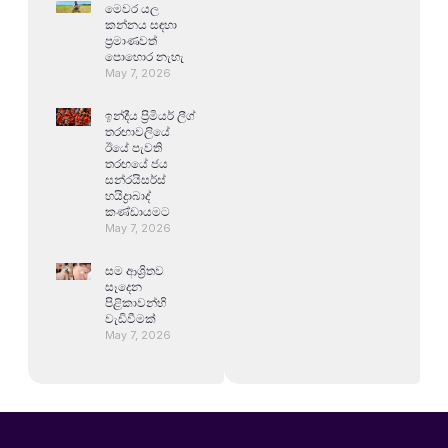
මෙවර යල
කන්නය සඳහා
ප්‍රමාණවත්
පොහොර නැහැ
May 7, 2026
ඉන්දීය ප්‍රිමියර් ලීග්
තරඟාවලියේ
ඊයේ පැවති
තරඟයේ ජය
සන්රයිසර්ස්
හයිද්‍රාබාද්
කණ්ඩායමට
May 7, 2026
සම ආශ්‍රිතව
සෑදෙන
පිළිකාවන්හි
වැඩිවීමක්
May 7, 2026