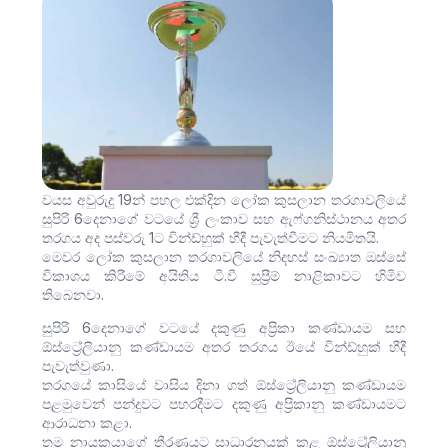
වයස අවුරුදු 19න් පහල එක්දින ලෝක කුසලාන තරගාවලියේ
සුපිරි 6දෙනාගේ වටයේ ශ්‍රී ලංකාව සහ ඇෆ්ගනිස්ථානය අතර
තරගය අද පස්වරු 1ට වින්ඩ්හුක් හීදී පැවැත්වීමට නියමිතයි.
මෙවර ලෝක කුසලාන තරගාවලියේ නිදහස් සංඛ්‍යාත ඔස්සේ
විකාශය කිරීමේ අයිතිය ටී.වී සුප්‍රීම් නාළිකාවට හිමිව
තිබෙනවා.
සුපිරි 6දෙනාගේ වටයේ දකුණු අප්‍රිකා කණ්ඩායම සහ
ඕස්ට්‍රේලියානු කණ්ඩායම අතර තරගය ඊයේ වින්ඩ්හුක් හීදී
පැවැත්වුණා.
තරගයේ කාසියේ වාසිය දිනා ගත් ඕස්ට්‍රේලියානු කණ්ඩායම
පළමුවෙන් පන්දුවට පහරදීමට දකුණු අප්‍රිකානු කණ්ඩායමට
ආරාධනා කළා.
තම නායකයාගේ තීරණයට සාධාරනයක් කළ ඕස්ට්‍රේලියානු