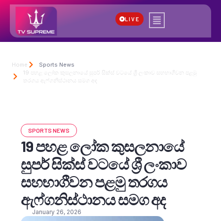
LIVE
Home
Sports News
19 පහළ ලෝක කුසලනායේ සුපර් සික්ස් වටයේ ශ්‍රී ලංකාව සහභාගීවන පළමු
තරගය ඇෆ්ගනිස්ථානය සමග අද
SPORTS NEWS
19 පහළ ලෝක කුසලනායේ
සුපර් සික්ස් වටයේ ශ්‍රී ලංකාව
සහභාගීවන පළමු තරගය
ඇෆ්ගනිස්ථානය සමග අද
January 26, 2026