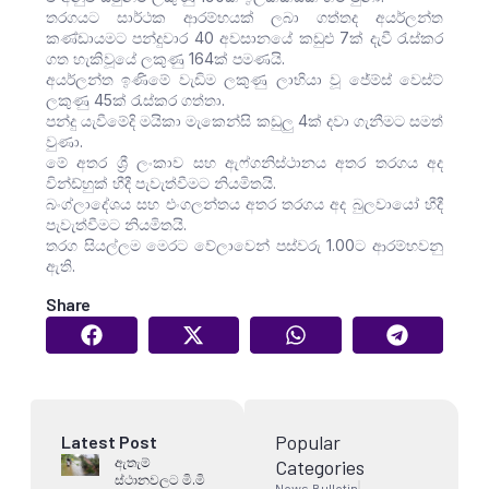
තරගයට සාර්ථක ආරම්භයක් ලබා ගත්තද අයර්ලන්ත
කණ්ඩායමට පන්දුවාර 40 අවසානයේ කඩුළු 7ක් දැවී රැස්කර
ගත හැකිවූයේ ලකුණු 164ක් පමණයි.
අයර්ලන්ත ඉණිමේ වැඩිම ලකුණු ලාභියා වූ ජේම්ස් වෙස්ට්
ලකුණු 45ක් රැස්කර ගත්තා.
පන්දු යැවීමේදි මයිකා මැකෙන්සි කඩුලු 4ක් දවා ගැනීමට සමත්
වුණා.
මේ අතර ශ්‍රී ලංකාව සහ ඇෆ්ගනිස්ථානය අතර තරගය අද
වින්ඩ්හුක් හීදී පැවැත්වීමට නියමිතයි.
බංග්ලාදේශය සහ එංගලන්තය අතර තරගය අද බුලවායෝ හීදී
පැවැත්වීමට නියමිතයි.
තරග සියල්ලම මෙරට වේලාවෙන් පස්වරු 1.00ට ආරම්භවනු
ඇති.
Share
Popular
Latest Post
ඇතැම්
Categories
ස්ථානවලට මි.මි
News Bulletin