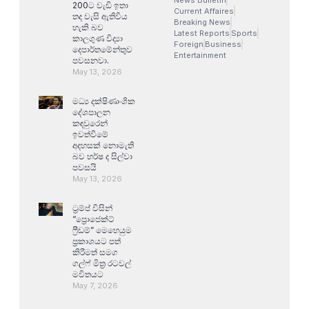
200ට වැඩි ඉතා
Current Affaires
තද වැසි ඇතිවිය
Breaking News
හැකි බව
Latest Reports
Sports
කාලගුණ විද්‍යා
Foreign
Business
දෙපාර්තමේන්තුව
Entertainment
පවසනවා.
May 13, 2026
මධ්‍ය දක්ෂිණාංශික
දේශපාලන
කඳවුරෙන්
ඉවත්වීමේ
අදහසක් නොමැති
බව හර්ෂ ද සිල්වා
පවසයි
May 13, 2026
ට්‍රම්ප් විසින්
“ප්‍රොජෙක්ට්
ෆ්‍රීඩම්” මෙහෙයුම
ප්‍රකාශයට පත්
කිරීමත් සමග
ගල්ෆ් මිත්‍ර රටවල්
මවිතයට
May 7, 2026