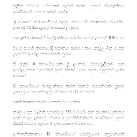
මූලික වටයේ මෙතෙක් පැවති තරග දෙකම ජයගැනීමට
කණ්ඩායම් දෙකම සමත් වුණා.
ශ්‍රී ලංකාව තරගාවලියේ පළමු තරගයේදී ජපානයට එරෙහිව
ලකුණු 203ක දැවැන්ත ජයක් ලැබුවා.
දෙවැනි තරගයේ දී අයර්ලන්තය පරාජය කළේ ලකුණු 106කින්
ඊයේ පැවති තරගයේදී ජපානය පරාජය කර කඩුලු 4ක ජයක්
ලැබිමට අයර්ලන්තය සමත් වුණා.
ඒ අනුව A කාණ්ඩයෙන් ශ්‍රී ලංකාව, ඔස්ට්‍රේලියාව සහ
අයර්ලන්තය දැනටමත් සුපර් සික්ස් වටය සඳහා සුදුසුකම් ලබා
අවසන්.
C කාණ්ඩයේ එංගලන්තය තරග තුනම ජයගනිමින් ප්‍රසාද
ලකුණු සටහනේ පළමු ස්ථානයේ රැඳී සිටිනවා.
පාකිස්තානය තරග දෙකක් ජය ගත්තා.
තරග දෙක බැගින් පරාජය වූ සිම්බාබ්වේ සහ ස්කොට්ලන්තය
අතුරින් දළ ලකුණු වේගය අනුව සිම්බාබ්වේ කණ්ඩායම සුපර්
සික්ස් වටයට සුදුසුකම් ලබා ගෙන තිබෙනවා.
ඇෆ්ගනිස්තානය D කාණ්ඩයේ පෙරමුණේ පසුවන්නේ