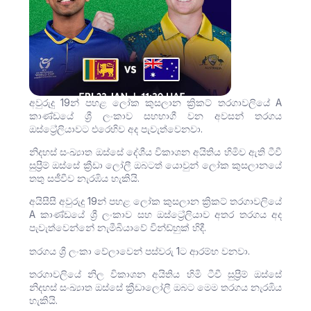
අවුරුදු 19න් පහළ ලෝක කුසලාන ක්‍රිකට් තරගාවලියේ A
කාණ්ඩයේ ශ්‍රී ලංකාව සහභාගී වන අවසන් තරගය
ඔස්ට්‍රේලියාවට එරෙහිව අද පැවැත්වෙනවා.
නිදහස් සංඛ්‍යාත ඔස්සේ දේශීය විකාශන අයිතිය හිමිව ඇති ටීවී
සුප්‍රීම් ඔස්සේ ක්‍රීඩා ⁣ලෝලී ඔබටත් යොවුන් ලෝක කුසලානයේ
තතු සජීවීව නැරඹිය හැකියි.
අයිසීසී අවුරුදු 19න් පහළ ලෝක කුසලාන ක්‍රිකට් තරගාවලියේ
A කාණ්ඩයේ ශ්‍රී ලංකාව සහ ඔස්ට්‍රේලියාව අතර තරගය අද
පැවැත්වෙන්නේ නැමීබියාවේ වින්ඩ්හුක් හිදී.
තරගය ශ්‍රී ලංකා වේලාවෙන් පස්වරු 1ට ආරම්භ වනවා.
තරගාවලියේ නිල විකාශන අයිතිය හිමි ටීවී සුප්‍රීම් ඔස්සේ
නිදහස් සංඛ්‍යාත ඔස්සේ ක්‍රීඩාලෝලී ඔබට මෙම තරගය නැරඹිය
හැකියි.