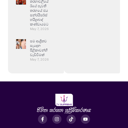
තරඟාවලියේ
ඊයේ පැවති
තරඟයේ ජය
සන්රයිසර්ස්
හයිද්‍රාබාද්
කණ්ඩායමට
May 7, 2026
සම ආශ්‍රිතව
සෑදෙන
පිළිකාවන්හි
වැඩිවීමක්
May 7, 2026