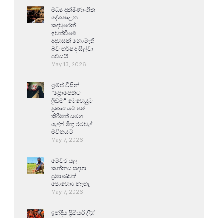
මධ්‍ය දක්ෂිණාංශික
දේශපාලන
කඳවුරෙන්
ඉවත්වීමේ
අදහසක් නොමැති
බව හර්ෂ ද සිල්වා
පවසයි
May 13, 2026
ට්‍රම්ප් විසින්
“ප්‍රොජෙක්ට්
ෆ්‍රීඩම්” මෙහෙයුම
ප්‍රකාශයට පත්
කිරීමත් සමග
ගල්ෆ් මිත්‍ර රටවල්
මවිතයට
May 7, 2026
මෙවර යල
කන්නය සඳහා
ප්‍රමාණවත්
පොහොර නැහැ
May 7, 2026
ඉන්දීය ප්‍රිමියර් ලීග්