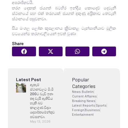
අපරාජිතවයි.
තරග දෙකක් ජයගත් බටහිර ඉන්දීය කොදෙව් දෙවැනි
ස්ථානයේ සහ එක් තරගයක් ජයගත් දකුණු අප්‍රිකාව තෙවැනි
ස්ථානයේ පසුවනවා.
සිය මංගල ලෝක කුසලානය ක්‍රීඩාකළ ටැන්සානියාව මූලික
වටයෙන්ම තරගාවලියෙන් ඉවත් වුණා
Share
Popular
Latest Post
ඇතැම්
Categories
ස්ථානවලට මි.මි
News Bulletin
200ට වැඩි ඉතා
Current Affaires
තද වැසි ඇතිවිය
Breaking News
හැකි බව
Latest Reports
Sports
කාලගුණ විද්‍යා
Foreign
Business
දෙපාර්තමේන්තුව
Entertainment
පවසනවා.
May 13, 2026