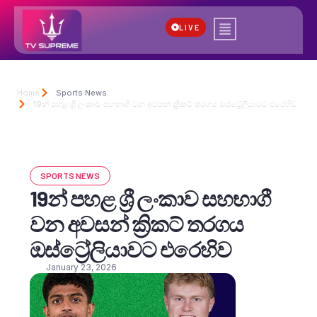
LIVE
Home
Sports News
19න් පහළ ශ්‍රී ලංකාව සහභාගී වන අවසන් ක්‍රිකට් තරගය ඔස්ට්‍රේලියාවට එරෙහිව
SPORTS NEWS
19න් පහළ ශ්‍රී ලංකාව සහභාගී
වන අවසන් ක්‍රිකට් තරගය
ඔස්ට්‍රේලියාවට එරෙහිව
January 23, 2026