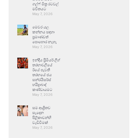
ගල්ෆ් මිත්‍ර රටවල්
මවිතයට
May 7, 2026
මෙවර යල
කන්නය සඳහා
ප්‍රමාණවත්
පොහොර නැහැ
May 7, 2026
ඉන්දීය ප්‍රිමියර් ලීග්
තරඟාවලියේ
ඊයේ පැවති
තරඟයේ ජය
සන්රයිසර්ස්
හයිද්‍රාබාද්
කණ්ඩායමට
May 7, 2026
සම ආශ්‍රිතව
සෑදෙන
පිළිකාවන්හි
වැඩිවීමක්
May 7, 2026