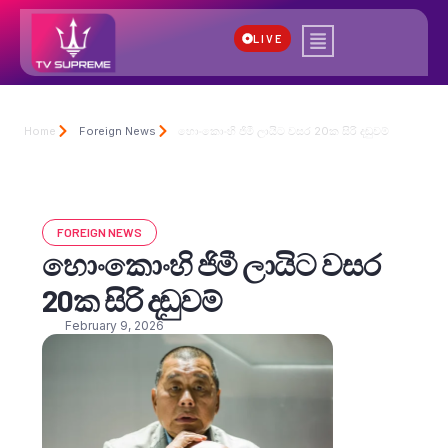
LIVE
Home
Foreign News
හොංකොංහි ජිමී ලායිට වසර 20ක සිරි දඬුවම්
FOREIGN NEWS
හොංකොංහි ජිමී ලායිට වසර
20ක සිරි දඬුවම්
February 9, 2026