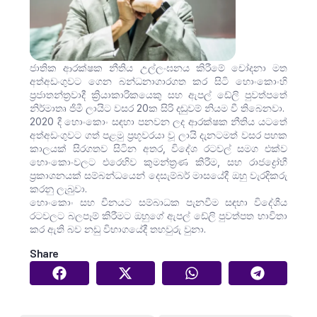
ජාතික ආරක්ෂක නීතිය උල්ලංඝනය කිරීමේ චෝදනා මත
අත්අඩංගුවට ගෙන බන්ධනාගාරගත කර සිටි හොංකොංහි
ප්‍රජාතන්ත්‍රවාදී ක්‍රියාකාරිකයෙකු සහ ඇපල් ඩේලි පුවත්පතේ
නිර්මාතෘ ජිමී ලායිට වසර 20ක සිරි දඬුවම් නියම වී තිබෙනවා.
2020 දී හොංකොං සඳහා පනවන ලද ආරක්ෂක නීතිය යටතේ
අත්අඩංගුවට ගත් පළමු ප්‍රභූවරයා වූ ලායි දැනටමත් වසර පහක
කාලයක් සිරගතව සිටින අතර, විදේශ රටවල් සමග එක්ව
හොංකොංවලට එරෙහිව කුමන්ත්‍රණ කිරීම, සහ රාජද්‍රෝහී
ප්‍රකාශනයක් සම්බන්ධයෙන් දෙසැම්බර් මාසයේදී ඔහු වැරදිකරු
කරනු ලැබුවා.
හොංකොං සහ චීනයට සම්බාධක පැනවීම සඳහා විදේශීය
රටවලට බලපෑම් කිරීමට ඔහුගේ ඇපල් ඩේලි පුවත්පත භාවිතා
කර ඇති බව නඩු විභාගයේදී තහවුරු වුනා.
Share