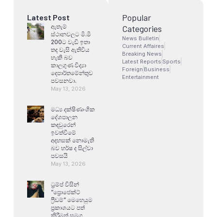
Popular
Latest Post
ඇතැම්
Categories
ස්ථානවලට මි.මි
News Bulletin
200ට වැඩි ඉතා
Current Affaires
තද වැසි ඇතිවිය
Breaking News
හැකි බව
Latest Reports
Sports
කාලගුණ විද්‍යා
Foreign
Business
දෙපාර්තමේන්තුව
Entertainment
පවසනවා.
May 13, 2026
මධ්‍ය දක්ෂිණාංශික
දේශපාලන
කඳවුරෙන්
ඉවත්වීමේ
අදහසක් නොමැති
බව හර්ෂ ද සිල්වා
පවසයි
May 13, 2026
ට්‍රම්ප් විසින්
“ප්‍රොජෙක්ට්
ෆ්‍රීඩම්” මෙහෙයුම
ප්‍රකාශයට පත්
කිරීමත් සමග