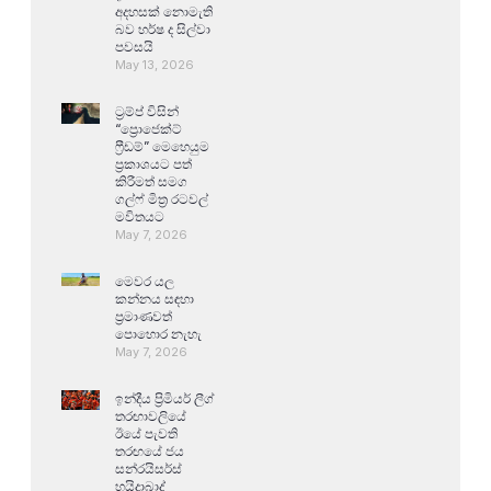
අදහසක් නොමැති
බව හර්ෂ ද සිල්වා
පවසයි
May 13, 2026
ට්‍රම්ප් විසින්
“ප්‍රොජෙක්ට්
ෆ්‍රීඩම්” මෙහෙයුම
ප්‍රකාශයට පත්
කිරීමත් සමග
ගල්ෆ් මිත්‍ර රටවල්
මවිතයට
May 7, 2026
මෙවර යල
කන්නය සඳහා
ප්‍රමාණවත්
පොහොර නැහැ
May 7, 2026
ඉන්දීය ප්‍රිමියර් ලීග්
තරඟාවලියේ
ඊයේ පැවති
තරඟයේ ජය
සන්රයිසර්ස්
හයිද්‍රාබාද්