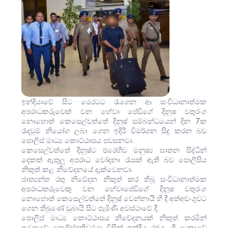
ඉන්දියාවේ සිට මෙරටට රැගෙන ආ සංවිධානාත්මක
අපරාධකරුවෙක් වන හේවා පේඩිගේ දිනූෂ චතුරංග
නොහොත් කෙසෙල්වත්තේ දිනූෂ් සම්බන්ධයෙන් දින 7ක
රැඳවුම් නියෝග ලබා ගෙන ඉදිරි විමර්ශන සිදු කරන බව
පොලිස් මාධ්‍ය කොට්ඨාසය පවසනවා.
කෙසෙල්වත්තේ දිනූෂ්ට එරෙහිව මනුෂ්‍ය ඝාතන සිද්ධීන්
දෙකක් ඇතුලු අපරාධ චෝදනා රැසක් ඇති බව පොලිසිය
නිකුත් කළ නිවේදනයේ දැක්වෙනවා.
ජාත්‍යන්ත රතු නිවේදන නිකුත් කර තිබූ සංවිධානාත්මක
අපරාධකරුවෙකු වන හේවාපේඩිගේ දිනූෂ චතුරංග
නොහොත් කෙසෙල්වත්තේ දිනූෂ් චෙන්නායි හි දී අත්අඩංගුවට
ගෙන තිබුණේ ඩුබායි සිට පැමිණි අවස්ථාවේ දී.
පොලිස් මාධ්‍ය කොට්ඨාසය නිවේදනයක් නිකුත් කරමින්
පැවසුවේ පොලිස්පතිවරයා විසින් ඉන්දීය රජය, ශ්‍රී ලංකාවේ