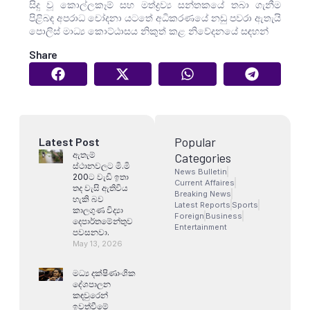
සිදු වූ කොල්ලකෑම් සහ මත්ද්‍රව්‍ය සන්තකයේ තබා ගැනීම
පිළිබඳ අපරාධ චෝදනා යටතේ අධිකරණයේ නඩු පවරා ඇතැයි
‌පොලිස් මාධ්‍ය කොට්ඨාසය නිකුත් කළ නිවේදනයේ සඳහන්
Share
Popular
Latest Post
ඇතැම්
Categories
ස්ථානවලට මි.මි
News Bulletin
200ට වැඩි ඉතා
Current Affaires
තද වැසි ඇතිවිය
Breaking News
හැකි බව
Latest Reports
Sports
කාලගුණ විද්‍යා
Foreign
Business
දෙපාර්තමේන්තුව
Entertainment
පවසනවා.
May 13, 2026
මධ්‍ය දක්ෂිණාංශික
දේශපාලන
කඳවුරෙන්
ඉවත්වීමේ