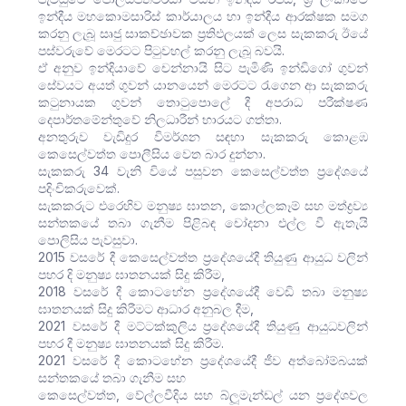
ඉන්දීය මහකොමසාරිස් කාර්යාලය හා ඉන්දීය ආරක්ෂක සමග
කරනු ලැබූ සෘජු සාකච්ඡාවක ප්‍රතිඵලයක් ලෙස සැකකරු ඊයේ
පස්වරුවේ මෙරටට පිටුවහල් කරනු ලැබූ බවයි.
ඒ අනුව ඉන්දියාවේ චෙන්නායි සිට පැමිණි ඉන්ඩිගෝ ගුවන්
සේවයට අයත් ගුවන් යානයෙන් මෙරටට රැගෙන ආ සැකකරු
කටුනායක ගුවන් තොටුපොලේ දී අපරාධ පරීක්ෂණ
දෙපාර්තමේන්තුවේ නිලධාරීන් භාරයට ගත්තා.
අනතුරුව වැඩිදුර විමර්ශන සඳහා සැකකරු කොළඹ
කෙසෙල්වත්ත පොලීසිය වෙත බාර දුන්නා.
සැකකරු 34 වැනි වියේ පසුවන කෙසෙල්වත්ත ප්‍රදේශයේ
පදිංචිකරුවෙක්.
සැකකරුට එරෙහිව මනුෂ්‍ය ඝාතන, කොල්ලකෑම් සහ මත්ද්‍රව්‍ය
සන්තකයේ තබා ගැනීම පිළිබඳ චෝදනා එල්ල වී ඇතැයි
පොලිසිය පැවසුවා.
2015 වසරේ දී කෙසෙල්වත්ත ප්‍රදේශයේදී තියුණු ආයුධ වලින්
පහර දි මනුෂ්‍ය ඝාතනයක් සිදු කිරීම,
2018 වසරේ දී කොටහේන ප්‍රදේශයේදී වෙඩි තබා මනුෂ්‍ය
ඝාතනයක් සිදු කිරීමට ආධාර අනුබල දීම,
2021 වසරේ දී මට්ටක්කුලිය ප්‍රදේශයේදී තියුණු ආයුධවලින්
පහර දී මනුෂ්‍ය ඝාතනයක් සිදු කිරීම.
2021 වසරේ දී කොටහේන ප්‍රදේශයේදී ජීව අත්බෝම්බයක්
සන්තකයේ තබා ගැනීම සහ
කෙසෙල්වත්ත, වේල්ලවීදිය සහ බ්ලූමැන්ඩල් යන ප්‍රදේශවල