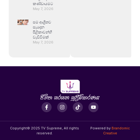
කණ්ඩායමට
May 7, 2026
සම ආශ්‍රිතව
සෑදෙන
පිළිකාවන්හි
වැඩිවීමක්
May 7, 2026
Copyright© 2025 TV Supreme, All rights
Powered by
Brandomic
reserved.
Creative