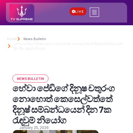
LIVE
Home
News Bulletin
හේවා පේඩිගේ දිනූෂ චතුරංග නොහොත් කෙසෙල්වත්තේ දිනූෂ් සම්බන්ධයෙන්
දින 7ක රැඳවුම් නියෝග
NEWS BULLETIN
හේවා පේඩිගේ දිනූෂ චතුරංග
නොහොත් කෙසෙල්වත්තේ
දිනූෂ් සම්බන්ධයෙන් දින 7ක
රැඳවුම් නියෝග
January 25, 2026