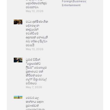
Foreign
Business
දෙපාර්තමේන්තුව
Entertainment
පවසනවා.
May 13, 2026
මධ්‍ය දක්ෂිණාංශික
දේශපාලන
කඳවුරෙන්
ඉවත්වීමේ
අදහසක් නොමැති
බව හර්ෂ ද සිල්වා
පවසයි
May 13, 2026
ට්‍රම්ප් විසින්
“ප්‍රොජෙක්ට්
ෆ්‍රීඩම්” මෙහෙයුම
ප්‍රකාශයට පත්
කිරීමත් සමග
ගල්ෆ් මිත්‍ර රටවල්
මවිතයට
May 7, 2026
මෙවර යල
කන්නය සඳහා
ප්‍රමාණවත්
පොහොර නැහැ