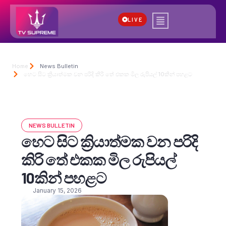
LIVE
Home
News Bulletin
හෙට සිට ක්‍රියාත්මක වන පරිදි කිරි තේ එකක මිල රුපියල් 10කින් පහළට
NEWS BULLETIN
හෙට සිට ක්‍රියාත්මක වන පරිදි
කිරි තේ එකක මිල රුපියල්
10කින් පහළට
January 15, 2026