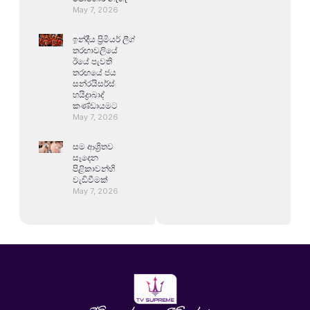
May 7, 2026
ඉන්දීය ප්‍රිමියර් ලීග්
තරඟාවලියේ
ඊයේ පැවති
තරඟයේ ජය
සන්රයිසර්ස්
හයිද්‍රාබාද්
කණ්ඩායමට
May 7, 2026
සම ආශ්‍රිතව
සෑදෙන
පිළිකාවන්හි
වැඩිවීමක්
May 7, 2026