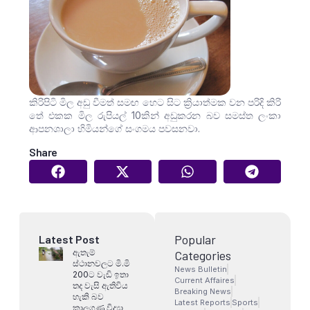
කිරිපිටි මිල අඩු වීමත් සමඟ හෙට සිට ක්‍රියාත්මක වන පරිදි කිරි
තේ එකක මිල රුපියල් 10කින් අඩුකරන බව සමස්ත ලංකා
ආපනශාලා හිමියන්ගේ සංගමය පවසනවා.
Share
Popular
Latest Post
ඇතැම්
Categories
ස්ථානවලට මි.මි
News Bulletin
200ට වැඩි ඉතා
Current Affaires
තද වැසි ඇතිවිය
Breaking News
හැකි බව
Latest Reports
Sports
කාලගුණ විද්‍යා