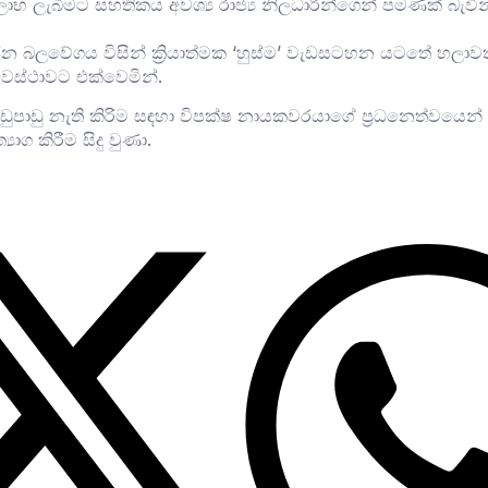
ිලාභ ලැබීමට සහතිකය අවශ්‍ය රාජ්‍ය නිලධාරින්ගෙන් පමණක් බැවින
ජන බලවේගය විසින් ක්‍රියාත්මක ‘හුස්ම’ වැඩසටහන යටතේ හලාවත ද
අවස්ථාවට එක්වෙමින්.
ාඩු නැති කිරිම සඳහා විපක්ෂ නායකවරයාගේ ප්‍රධනෙත්වයෙන් සි
ාග කිරීම සිදු වුණා.