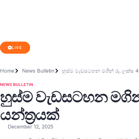
LIVE
Home
News Bulletin
හුස්ම වැඩසටහන මගින් රු. ලක්ෂ 46
NEWS BULLETIN
හුස්ම වැඩසටහන මගින්
යන්ත්‍රයක්
December 12, 2025