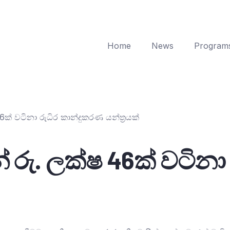
Home
News
Program
ක් වටිනා රුධිර කාන්දුකරණ යන්ත්‍රයක්
 රු. ලක්ෂ 46ක් වටිනා