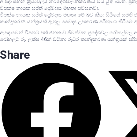
ආපදා සහන ක්‍රියාවලිය නිර්දේශපාලනීකරණය විය යුතු බවත්, ප්‍රත
විපක්ෂ නායක සජිත් ප්‍රේමදාස මහතා පවසනවා.
විපක්ෂ නායක සජිත් ප්‍රේමදාස මහතා මේ බව කියා සිටියේ සමගි 
කාන්දුකරණ යන්ත්‍රයක් ඇතුලු වෛද්‍ය උපකරණ පරිත්‍යාග කිරීමේ 
ආපදාවෙන් විපතට පත් ජනතාව ජීවත්වන ප්‍රදේශවල රෝහල්වල අඩුප
රෝහලට රු. ලක්ෂ 46ක් වටිනා රුධිර කාන්දුකරණ යන්ත්‍රයක් පරිත්‍ය
Share