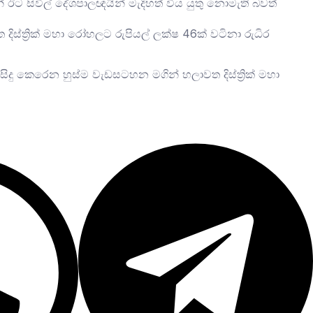
් ඊට සිවිල් දේශපාලඥයින් මැදිහත් විය යුතු නොමැති බවත්
ිස්ත්‍රික් මහා රෝහලට රුපියල් ලක්ෂ 46ක් වටිනා රුධිර
දු කෙරෙන හුස්ම වැඩසටහන මගින් හලාවත දිස්ත්‍රික් මහා