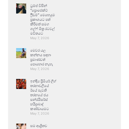
ට්‍රම්ප් විසින්
“ප්‍රොජෙක්ට්
ෆ්‍රීඩම්” මෙහෙයුම
ප්‍රකාශයට පත්
කිරීමත් සමග
ගල්ෆ් මිත්‍ර රටවල්
මවිතයට
May 7, 2026
මෙවර යල
කන්නය සඳහා
ප්‍රමාණවත්
පොහොර නැහැ
May 7, 2026
ඉන්දීය ප්‍රිමියර් ලීග්
තරඟාවලියේ
ඊයේ පැවති
තරඟයේ ජය
සන්රයිසර්ස්
හයිද්‍රාබාද්
කණ්ඩායමට
May 7, 2026
සම ආශ්‍රිතව