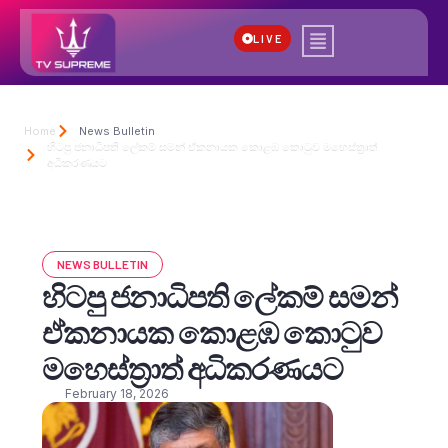
LIVE
Home
News Bulletin
හිටපු ජනාධිපති ලේකම් සමන් ඒකනායක කොළඹ කොටුව මහෙස්ත්‍රාත්
අධිකරණයට
NEWS BULLETIN
හිටපු ජනාධිපති ලේකම් සමන්
ඒකනායක කොළඹ කොටුව
මහෙස්ත්‍රාත් අධිකරණයට
February 18, 2026