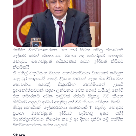
රක්ෂිත බන්ධනාගාරගත ගත කර සිටින හිටපු ජනාධිපති
ලේකම් සමන් ඒකනායක මහතා අද පස්වරුවේ කොළඹ
කොටුව මහෙස්ත්‍රාත් අධිකරණය වෙත ඉදිරිපත් කිරීමට
නියමිතයි
ඒ රනිල් වික්‍රමසිංහ මහතා ජනාධිපතිවරයා වශයෙන් කටයුතු
කළ ධුර කාලයේදී පෞද්ගලික සංචාරයක් ලෙස සිය බිරිය වන
මහාචාර්ය මෛත්‍රී වික්‍රමසිංහ මහත්මියගේ උපාධි
ප්‍රදානෝත්සවයක් සඳහා ලන්ඩනය වෙත ගොස් රුපියල් කෝටි
එක හමාරකට අධික පාඩුවක් රජයට සිදුකළ බව කියන
සිද්ධියට අදාලව ආධාර අනුබල දුන් බව කියන චෝදනා මතයි.
හිටපු ජනාධිපති ලේකම්වරයා පෙබරවාරි 11 වැනිදා කොටුව
ප්‍රධාන මහේස්ත්‍රාත් ඉදිරියට පැමිනවූ අතර එහිදී
මහේස්ත්‍රාත්වරයා නියෝග කලේ අද දිනය දක්වා යළි රක්ෂිත
බන්ධනාගාරගත කරන ලෙසයි.
Share