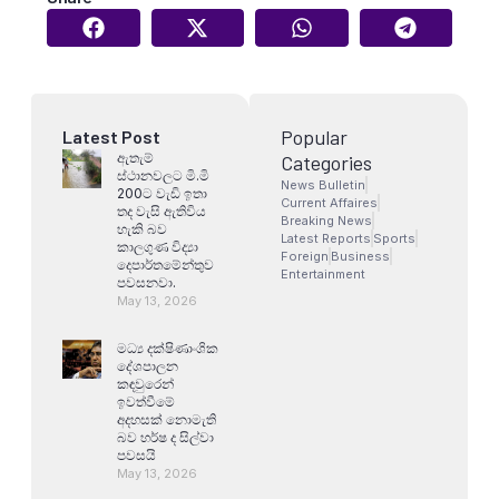
Popular
Latest Post
ඇතැම්
Categories
ස්ථානවලට මි.මි
News Bulletin
200ට වැඩි ඉතා
Current Affaires
තද වැසි ඇතිවිය
Breaking News
හැකි බව
Latest Reports
Sports
කාලගුණ විද්‍යා
Foreign
Business
දෙපාර්තමේන්තුව
Entertainment
පවසනවා.
May 13, 2026
මධ්‍ය දක්ෂිණාංශික
දේශපාලන
කඳවුරෙන්
ඉවත්වීමේ
අදහසක් නොමැති
බව හර්ෂ ද සිල්වා
පවසයි
May 13, 2026