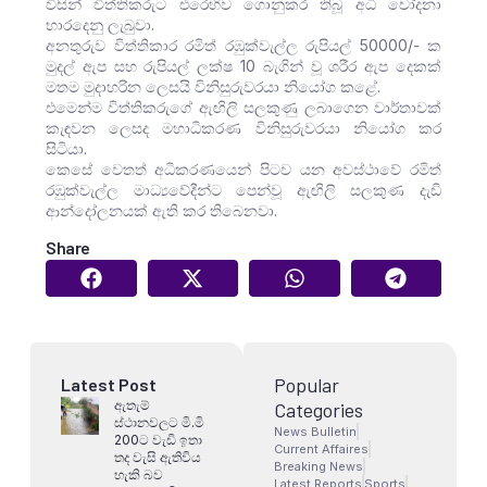
විසින් විත්තිකරුට එරෙහිව ගොනුකර තිබූ අධි චෝදනා
භාරදෙනු ලැබුවා.
අනතුරුව විත්තිකාර රමිත් රඹුක්වැල්ල රුපියල් 50000/- ක
මුදල් ඇප සහ රුපියල් ලක්ෂ 10 බැගින් වූ ශරීර ඇප දෙකක්
මතම මුදාහරින ලෙසයි විනිසුරුවරයා නියෝග කළේ.
එමෙන්ම විත්තිකරුගේ ඇඟිලි සලකුණු ලබාගෙන වාර්තාවක්
කැඳවන ලෙසද මහාධිකරණ විනිසුරුවරයා නියෝග කර
සිටියා.
කෙසේ වෙතත් අධිකරණයෙන් පිටව යන අවස්ථාවේ රමිත්
රඹුක්වැල්ල මාධ්‍යවේදීන්ට පෙන්වූ ඇඟිලි සලකුණ දැඩි
ආ⁣න්දෝලනයක් ඇති කර තිබෙනවා.
Share
Popular
Latest Post
ඇතැම්
Categories
ස්ථානවලට මි.මි
News Bulletin
200ට වැඩි ඉතා
Current Affaires
තද වැසි ඇතිවිය
Breaking News
හැකි බව
Latest Reports
Sports