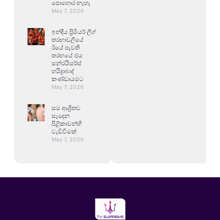
පොහොර නැහැ
May 7, 2026
ඉන්දීය ප්‍රිමියර් ලීග්
තරඟාවලියේ
ඊයේ පැවති
තරඟයේ ජය
සන්රයිසර්ස්
හයිද්‍රාබාද්
කණ්ඩායමට
May 7, 2026
සම ආශ්‍රිතව
සෑදෙන
පිළිකාවන්හි
වැඩිවීමක්
May 7, 2026