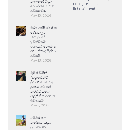
කාලගුණ විද්‍යා
Foreign
Business
දෙපාර්තමේන්තුව
Entertainment
පවසනවා.
May 13, 2026
මධ්‍ය දක්ෂිණාංශික
දේශපාලන
කඳවුරෙන්
ඉවත්වීමේ
අදහසක් නොමැති
බව හර්ෂ ද සිල්වා
පවසයි
May 13, 2026
ට්‍රම්ප් විසින්
“ප්‍රොජෙක්ට්
ෆ්‍රීඩම්” මෙහෙයුම
ප්‍රකාශයට පත්
කිරීමත් සමග
ගල්ෆ් මිත්‍ර රටවල්
මවිතයට
May 7, 2026
මෙවර යල
කන්නය සඳහා
ප්‍රමාණවත්