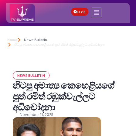
LIVE
Home
News Bulletin
හිටපු අමාත්‍ය කෙහෙළියගේ පුත් රමිත් රඹුක්වැල්ලට අධිචෝදනා
NEWS BULLETIN
හිටපු අමාත්‍ය කෙහෙළියගේ
පුත් රමිත් රඹුක්වැල්ලට
අධිචෝදනා
November 11, 2025