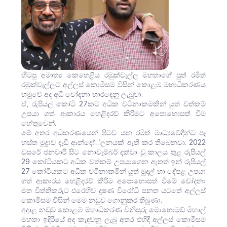
හිටපු අමාත්‍ය කෙහෙළිය රඹුක්වැල්ල මහතාගේ පුත් රමිත්
රඹුක්වැල්ලට අල්ලස් කොමිසම විසින් කොළඹ මහාධිකරණය
හමුවේ අද අධි චෝදනා භාරදෙනු ලැබුවා.
ඒ, රුපියල් කෝටි 27කට අධික වටිනාකමකින් යුත් වත්කම්
උපයා ගත් ආකාරය හෙළිදරව් කිරීමට අපොහොසත් වීම
හේතුවෙන්.
මේ අතර අධිකරණයෙන් පිටව යන රමිත් මාධ්‍යවේදීන්ට පෑ
හස්ත මුද්‍රාව දැඩි ආන්දෝ්ලනයක් ඇති කර තිබෙනවා. 2022
වසරේ ජනවාරි සිට නොවැම්බර් දක්වා වූ කාලය තුළ රුපියල්
29 කෝටියකට අධික වත්කම් උපයාගෙන ඇතත් ඉන් රුපියල්
27 කෝටියකට අධික වටිනාකමින් යුත් මුදල් හා දේපළ උපයා
ගත් ආකාරය හෙළිදරව් කිරීම අපොහොසත් වීමේ චෝදනා
මත විත්තිකරුට එරෙහිව දූෂණ විරෝධී පනත යටතේ අල්ලස්
කොමිසම විසින් මෙම නඩුව ගොනුකර තිබුණා.
අදාළ නඩුව කොළඹ මහාධිකරණ විනිසුරු මොහොමඩ් මිහාල්
මහතා ඉදිරියේ අද කැඳවනු ලැබූ අතර එහිදී අල්ලස් කොමිසම