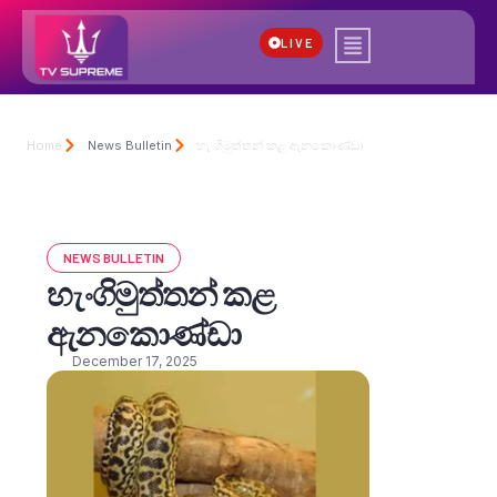
LIVE
Home
News Bulletin
හැංගිමුත්තන් කළ ඇනකොණ්ඩා
NEWS BULLETIN
හැංගිමුත්තන් කළ
ඇනකොණ්ඩා
December 17, 2025