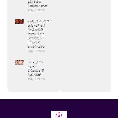
ප්‍රමාණවත්
පොහොර නැහැ
May 7, 2026
ඉන්දීය ප්‍රිමියර් ලීග්
තරඟාවලියේ
ඊයේ පැවති
තරඟයේ ජය
සන්රයිසර්ස්
හයිද්‍රාබාද්
කණ්ඩායමට
May 7, 2026
සම ආශ්‍රිතව
සෑදෙන
පිළිකාවන්හි
වැඩිවීමක්
May 7, 2026