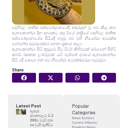
දෙහිවල ජාතික සත්වෝද්‍යානයේදී අතුරුදන් වූ බව කියූ කහ
ඇනකොන්ඩා දින දහයකට පසු ඊයේ රාත්‍රියේ දෙහිවල ජාතික
සත්වෝද්‍යානයේම සිටියදී හමුවූ බව එහි නියෝජ්‍ය අධ්‍යක්ෂ
හේමන්ත සමරසේකර මහතා ප්‍රකාශ කළා .
ඇනකොන්ඩා සිටි කූඩුවේ සිට මීටර් කිහිපයක් ඔබ්බෙන් පිහිටි
කබඩ් එඅකක ලාච්චුවක යටි පැත්තේ දාරයේ ඇනකොන්ඩා
සිටි යදී සොයා ගත් බව නියෝජ්‍ය අධ්‍යක්ෂවරයා පැවසුවා.
Share
Popular
Latest Post
ඇතැම්
Categories
ස්ථානවලට මි.මි
News Bulletin
200ට වැඩි ඉතා
Current Affaires
තද වැසි ඇතිවිය
Breaking News