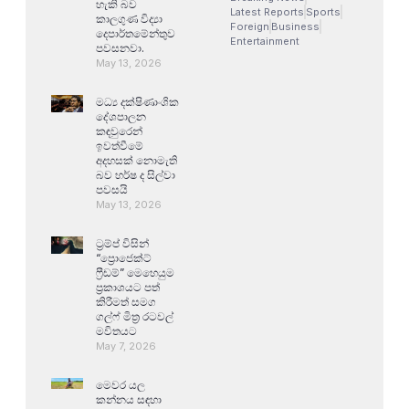
හැකි බව
Latest Reports
Sports
කාලගුණ විද්‍යා
Foreign
Business
දෙපාර්තමේන්තුව
Entertainment
පවසනවා.
May 13, 2026
මධ්‍ය දක්ෂිණාංශික
දේශපාලන
කඳවුරෙන්
ඉවත්වීමේ
අදහසක් නොමැති
බව හර්ෂ ද සිල්වා
පවසයි
May 13, 2026
ට්‍රම්ප් විසින්
“ප්‍රොජෙක්ට්
ෆ්‍රීඩම්” මෙහෙයුම
ප්‍රකාශයට පත්
කිරීමත් සමග
ගල්ෆ් මිත්‍ර රටවල්
මවිතයට
May 7, 2026
මෙවර යල
කන්නය සඳහා