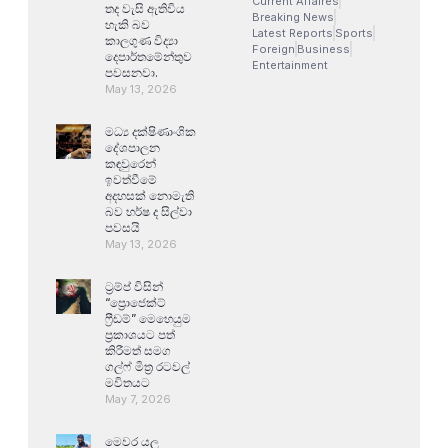
Current Affaires
තද වැසි ඇතිවිය
Breaking News
හැකි බව
Latest Reports
Sports
කාලගුණ විද්‍යා
Foreign
Business
දෙපාර්තමේන්තුව
Entertainment
පවසනවා.
May 13, 2026
මධ්‍ය දක්ෂිණාංශික
දේශපාලන
කඳවුරෙන්
ඉවත්වීමේ
අදහසක් නොමැති
බව හර්ෂ ද සිල්වා
පවසයි
May 13, 2026
ට්‍රම්ප් විසින්
“ප්‍රොජෙක්ට්
ෆ්‍රීඩම්” මෙහෙයුම
ප්‍රකාශයට පත්
කිරීමත් සමග
ගල්ෆ් මිත්‍ර රටවල්
මවිතයට
May 7, 2026
මෙවර යල