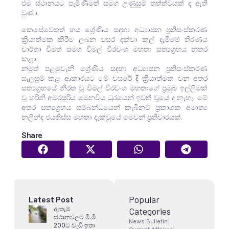
එම ස්ථානයට පැමිණීමත් සමග උණුසුම් තත්ත්වයක් ද ඇති
වුණා.
කෙසේවෙතත් හය ශ්‍රේණිය සඳහා අධ්‍යාපන ප්‍රතිසංස්කරණ
ක්‍රියාත්මක කිරීම ලබන වසර දක්වා කල් දැමීමේ තීරණය
වාර්තා වීමත් සමග විමල් වීරවංශ මහතා සත්‍යග්‍රහය නතර
කළා.
නමුත් පළමුවැනි ශ්‍රේණිය සඳහා අධ්‍යාපන ප්‍රතිසංස්කරණ
සැලසුම් කළ ආකාරයට මේ වසරේ දී ක්‍රියාත්මක වන අතර
සත්‍යග්‍රහයේ නිරත වූ විමල් වීරවංශ මහතාගේ ප්‍රමුඛ ඉල්ලීමක්
වූ හරිනි අමරසූරිය මෙනවිය ධුරයෙන් ඉවත් වූයේ ද නැහැ. මේ
අතර සත්‍යග්‍රහය සම්බන්ධයෙන් කැබිනට් ප්‍රකාශක අමාත්‍ය
නලින්ද ජයතිස්ස මහතා දැක්වූයේ මෙවන් ප්‍රතිචාරයක්.
Share
Popular
Latest Post
ඇතැම්
Categories
ස්ථානවලට මි.මි
News Bulletin
200ට වැඩි ඉතා