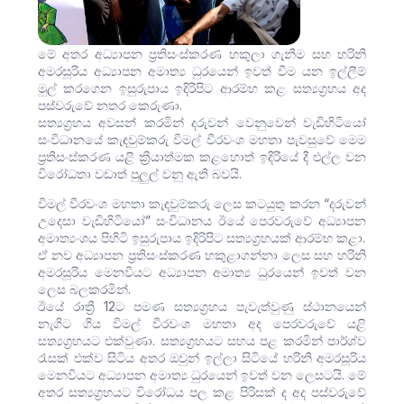
මේ අතර අධ්‍යාපන ප්‍රතිසංස්කරණ හකුලා ගැනීම සහ හරිනි
අමරසූරිය අධ්‍යාපන අමාත්‍ය ධුරයෙන් ඉවත් වීම යන ඉල්ලීම්
මුල් කරගෙන ඉසුරුපාය ඉදිරිපිට ආරම්භ කළ සත්‍යග්‍රහය අද
පස්වරුවේ නතර කෙරුණා.
සත්‍යග්‍රහය අවසන් කරමින් දරුවන් වෙනුවෙන් වැඩිහිටියෝ
සංවිධානයේ කැඳවුම්කරු විමල් වීරවංශ මහතා පැවසුවේ මෙම
ප්‍රතිසංස්කරණ යළි ක්‍රියාත්මක කළහොත් ඉදිරියේ දී එල්ල වන
විරෝධතා වඩාත් පුලුල් වනු ඇති බවයි.
විමල් වීරවංශ මහතා කැඳවුම්කරු ලෙස කටයුතු කරන “දරුවන්
උදෙසා වැඩිහිටියෝ” සංවිධානය ඊයේ පෙරවරුවේ අධ්‍යාපන
අමාත්‍යංශය පිහිටි ඉසුරුපාය ඉදිරිපිට සත්‍යග්‍රහයක් ආරම්භ කළා.
ඒ නව අධ්‍යාපන ප්‍රතිසංස්කරණ හකුළාගන්නා ලෙස සහ හරිනි
අමරසූරිය මෙනවියට අධ්‍යාපන අමාත්‍ය ධුරයෙන් ඉවත් වන
ලෙස බලකරමින්.
ඊයේ රාත්‍රී 12ට පමණ සත්‍යග්‍රහය පැවැත්වුණු ස්ථානයෙන්
නැගිට ගිය විමල් වීරවංශ මහතා අද පෙරවරුවේ යළි
සත්‍යග්‍රහයට එක්වුණා. සත්‍යග්‍රහයට සහය පළ කරමින් පාර්ශ්ව
රැසක් එක්ව සිටිය අතර ඔවුන් ඉල්ලා සිටියේ හරිනි අමරසූරිය
මෙනවියට අධ්‍යාපන අමාත්‍ය ධුරයෙන් ඉවත් වන ලෙසටයි. මේ
අතර සත්‍යග්‍රහයට විරෝධය පල කළ පිරිසක් ද අද පස්වරුවේ