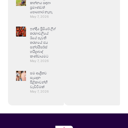
කන්නය සඳහා
ප්‍රමාණවත්
පොහොර නැහැ
May 7, 2026
ඉන්දීය ප්‍රිමියර් ලීග්
තරඟාවලියේ
ඊයේ පැවති
තරඟයේ ජය
සන්රයිසර්ස්
හයිද්‍රාබාද්
කණ්ඩායමට
May 7, 2026
සම ආශ්‍රිතව
සෑදෙන
පිළිකාවන්හි
වැඩිවීමක්
May 7, 2026