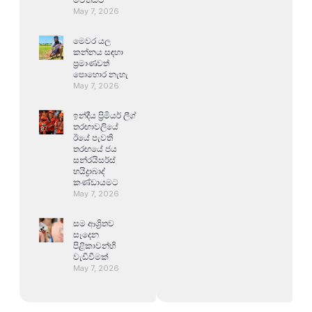
May 7, 2026
මෙවර යල
කන්නය සඳහා
ප්‍රමාණවත්
පොහොර නැහැ
May 7, 2026
ඉන්දීය ප්‍රිමියර් ලීග්
තරඟාවලියේ
ඊයේ පැවති
තරඟයේ ජය
සන්රයිසර්ස්
හයිද්‍රාබාද්
කණ්ඩායමට
May 7, 2026
සම ආශ්‍රිතව
සෑදෙන
පිළිකාවන්හි
වැඩිවීමක්
May 7, 2026