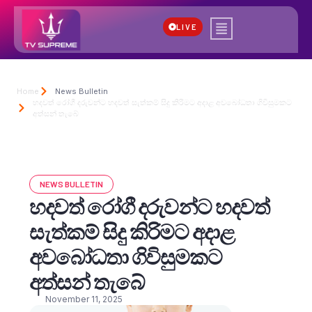
LIVE
Home
News Bulletin
හදවත් රෝගී දරුවන්ට හදවත් සැත්කම් සිදු කිරිමට අදාළ අවබෝධතා ගිවිසුමකට
අත්සන් තැබේ
NEWS BULLETIN
හදවත් රෝගී දරුවන්ට හදවත්
සැත්කම් සිදු කිරිමට අදාළ
අවබෝධතා ගිවිසුමකට
අත්සන් තැබේ
November 11, 2025