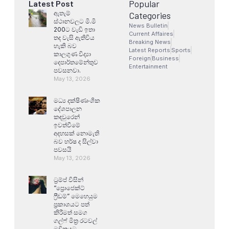
Popular
Latest Post
ඇතැම්
Categories
ස්ථානවලට මි.මි
News Bulletin
200ට වැඩි ඉතා
Current Affaires
තද වැසි ඇතිවිය
Breaking News
හැකි බව
Latest Reports
Sports
කාලගුණ විද්‍යා
Foreign
Business
දෙපාර්තමේන්තුව
Entertainment
පවසනවා.
May 13, 2026
මධ්‍ය දක්ෂිණාංශික
දේශපාලන
කඳවුරෙන්
ඉවත්වීමේ
අදහසක් නොමැති
බව හර්ෂ ද සිල්වා
පවසයි
May 13, 2026
ට්‍රම්ප් විසින්
“ප්‍රොජෙක්ට්
ෆ්‍රීඩම්” මෙහෙයුම
ප්‍රකාශයට පත්
කිරීමත් සමග
ගල්ෆ් මිත්‍ර රටවල්
මවිතයට