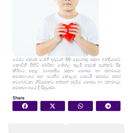
මෙරට හදවත් රෝගී දරුවන් 50 දෙනෙකු සඳහා ඉන්දියාවේ
කොචිහි පිහිටි අම්රිතා රෝහල තුළදී හදවත් සැත්කම් සිදු
කිරිමට අදාළ ව්‍යාපෘතිය සඳහා සෞඛ්‍ය හා ජනමාධ්‍ය
අමාත්‍යාංශය සහ බටහිර කොළඹ රොටරි සමාජය අතර
අවබෝධතා ගිවිසුමකට අත්සන් තැබීම සෞඛ්‍ය හා ජනමාධ්‍ය
අමාත්‍යාංශයේ දී සිදුවුණා.
Share