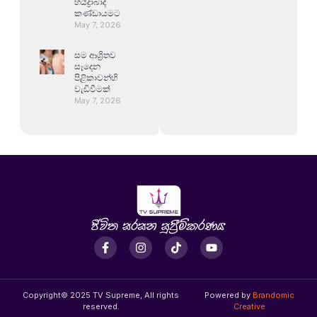
හයිද්‍රාබාද්
කණ්ඩායමට
May 7, 2026
සම ආශ්‍රිතව
සෑදෙන
පිළිකාවන්හි
වැඩිවීමක්
May 7, 2026
Copyright© 2025 TV Supreme, All rights
Powered by
Brandomic
reserved.
Creative