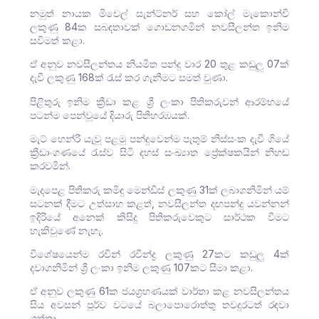
නමුත් නායක මිචෙල් සැන්ට්නර් සහ කෝල් මැකොන්චි
ලකුණු 84ක සබඳතාවක් ගොඩනගමින් නවසීලන්ත ඉනිම
සවිමත් කළා.
ඒ අනුව නවසීලන්තය නියමිත පන්දු වාර 20 තුළ කඩුලු 07ක්
දැවී ලකුණු 168ක් රැස් කර ගැනීමට සමත් වුණා.
පිළිතුරු ඉනිම ක්‍රීඩා කළ ශ්‍රී ලංකා පිතිකරුවන් ආරම්භයේ
පටන්ම පෙන්වූයේ දියාරු පිතිහරඹයක්.
මැට් හෙන්රි යැවූ පළමු පන්දුවෙන්ම පැතුම් නිස්සංක දැවී ගියේ
ක්‍රීඩාංගණයේ රැස්ව සිටි දහස් සංඛ්‍යාත ප්‍රේක්ෂකයින් නිහඬ
කරවමින්.
මැදපෙළ පිතිකරු කමිඳු මෙන්ඩිස් ලකුණු 31ක් ලබාගනිමින් යම්
සටනක් දීමට උත්සාහ කළත්, නවසීලන්ත දඟපන්දු යවන්නන්
ඉදිරියේ අනෙක් කිසිදු පිතිකරුවෙකුට සාර්ථක වීමට
හැකිවුණේ නැහැ.
විශේෂයෙන්ම රචින් රවීන්ද්‍ර ලකුණු 27කට කඩුලු 4ක්
දවාගනිමින් ශ්‍රී ලංකා ඉනිම ලකුණු 107කට සීමා කළා.
ඒ අනුව ලකුණු 61ක ජයග්‍රහණයක් වාර්තා කළ නවසීලන්තය
සිය අවසන් පූර්ව වටයේ බලාපොරොත්තු තවදුරටත් රඳවා
ගත්තා.