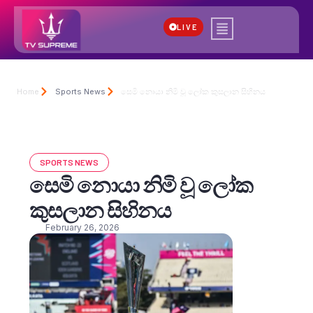
LIVE
Home
Sports News
සෙමි නොයා නිමි වූ ලෝක කුසලාන සිහිනය
SPORTS NEWS
සෙමි නොයා නිමි වූ ලෝක
කුසලාන සිහිනය
February 26, 2026