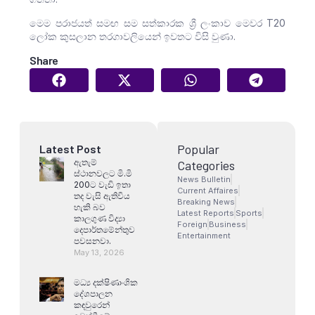
මෙම පරාජයත් සමඟ සම සත්කාරක ශ්‍රී ලංකාව මෙවර T20
ලෝක කුසලාන තරගාවලියෙන් ඉවතට විසි වුණා.
Share
Popular
Latest Post
ඇතැම්
Categories
ස්ථානවලට මි.මි
News Bulletin
200ට වැඩි ඉතා
Current Affaires
තද වැසි ඇතිවිය
Breaking News
හැකි බව
Latest Reports
Sports
කාලගුණ විද්‍යා
Foreign
Business
දෙපාර්තමේන්තුව
Entertainment
පවසනවා.
May 13, 2026
මධ්‍ය දක්ෂිණාංශික
දේශපාලන
කඳවුරෙන්