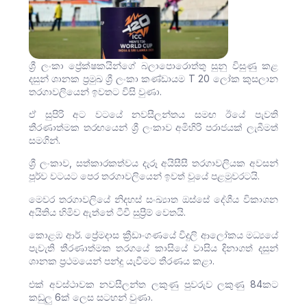
ශ්‍රී ලංකා ප්‍රේක්ෂකයින්ගේ බලාපොරොත්තු සුනු විසුණු කළ
දසුන් ශානක ප්‍රමුඛ ශ්‍රී ලංකා කණ්ඩායම T 20 ලෝක කුසලාන
තරගාවලියෙන් ඉවතට විසි වුණා.
ඒ සුපිරි අට වටයේ නවසීලන්තය සමඟ ඊයේ පැවති
තීරණාත්මක තරඟයෙන් ශ්‍රී ලංකාව අමිහිරි පරාජයක් ලැබීමත්
සමගින්.
ශ්‍රී ලංකාව, සත්කාරකත්වය දැරූ අයිසීසී තරගාවලියක අවසන්
පූර්ව වටයට පෙර තරගාවලියෙන් ඉවත් වූයේ පළමුවරටයි.
මෙවර තරගාවලියේ නිදහස් සංඛ්‍යාත ඔස්සේ දේශීය විකාශන
අයිතිය හිමිව ඇත්තේ ටීවී සුප්‍රීම් වෙතයි.
කොළඹ ආර්. ප්‍රේමදාස ක්‍රීඩාංගණයේ විදුලි ආලෝකය මධ්‍යයේ
පැවැති තීරණාත්මක තරගයේ කාසියේ වාසිය දිනාගත් දසුන්
ශානක ප්‍රථමයෙන් පන්දු යැවීමට තීරණය කළා.
එක් අවස්ථාවක නවසීලන්ත ලකුණු පුවරුව ලකුණු 84කට
කඩුලු 6ක් ලෙස සටහන් වුණා.