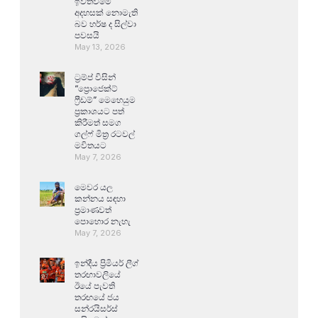
ඉවත්වීමේ
අදහසක් නොමැති
බව හර්ෂ ද සිල්වා
පවසයි
May 13, 2026
ට්‍රම්ප් විසින්
“ප්‍රොජෙක්ට්
ෆ්‍රීඩම්” මෙහෙයුම
ප්‍රකාශයට පත්
කිරීමත් සමග
ගල්ෆ් මිත්‍ර රටවල්
මවිතයට
May 7, 2026
මෙවර යල
කන්නය සඳහා
ප්‍රමාණවත්
පොහොර නැහැ
May 7, 2026
ඉන්දීය ප්‍රිමියර් ලීග්
තරඟාවලියේ
ඊයේ පැවති
තරඟයේ ජය
සන්රයිසර්ස්