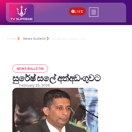
LIVE
Home
News Bulletin
සුරේෂ් සලේ අත්අඩංගුවට
NEWS BULLETIN
සුරේෂ් සලේ අත්අඩංගුවට
February 25, 2026