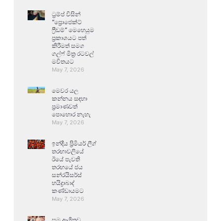
ට්‍රම්ප් විසින්
“ප්‍රොජෙක්ට්
ෆ්‍රීඩම්” මෙහෙයුම
ප්‍රකාශයට පත්
කිරීමත් සමග
ගල්ෆ් මිත්‍ර රටවල්
මවිතයට
May 7, 2026
මෙවර යල
කන්නය සඳහා
ප්‍රමාණවත්
පොහොර නැහැ
May 7, 2026
ඉන්දීය ප්‍රිමියර් ලීග්
තරඟාවලියේ
ඊයේ පැවති
තරඟයේ ජය
සන්රයිසර්ස්
හයිද්‍රාබාද්
කණ්ඩායමට
May 7, 2026
සම ආශ්‍රිතව