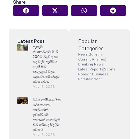
Share
Popular
Latest Post
ඇතැම්
Categories
ස්ථානවලට මි.මි
News Bulletin
200ට වැඩි ඉතා
Current Affaires
තද වැසි ඇතිවිය
Breaking News
හැකි බව
Latest Reports
Sports
කාලගුණ විද්‍යා
Foreign
Business
දෙපාර්තමේන්තුව
Entertainment
පවසනවා.
May 13, 2026
මධ්‍ය දක්ෂිණාංශික
දේශපාලන
කඳවුරෙන්
ඉවත්වීමේ
අදහසක් නොමැති
බව හර්ෂ ද සිල්වා
පවසයි
May 13, 2026