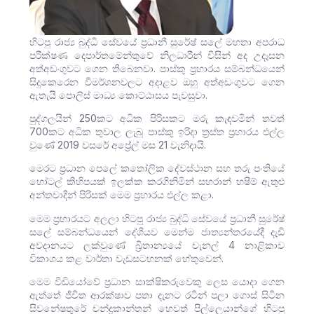
හිටපු රාජ්‍ය බුද්ධි සේවයේ ප්‍රධානී සුරේෂ් සලේ මහතා අපරාධ
පරීක්ෂණ දෙපාර්තමේන්තුවේ නිලධාරීන් විසින් අද උදෑසන
අත්අඩංගුවට ගෙන තිබෙනවා. පාස්කු ප්‍රහාරය සම්බන්ධයෙන්
සිදුකෙරෙන විමර්ශනවලට අදාළව ඔහු අත්අඩංගුවට ගෙන
ඇතැයි පොලිස් මාධ්‍ය කොට්ඨාසය පැවසුවා.
පුද්ගලයින් 250කට අධික පිරිසකට මරු කැඳවමින් තවත්
700කට අධික තුවාල ලැබූ පාස්කු ඉරිදා ත්‍රස්ත ප්‍රහාරය එල්ල
වුණේ 2019 වසරේ අප්‍රේල් මස 21 වැනිදායි.
මෙරට ප්‍රධාන පෙලේ කතෝලික දේවස්ථාන සහ තරු පංතියේ
හෝටල් කිහිපයක් ඉලක්ක කරගිනිමින් සහරාන් හෂීම් ඇතුළු
අන්තවාදීන් පිරිසක් මෙම ප්‍රහාරය එල්ල කළා.
මෙම ප්‍රහාරයට අලලා හිටපු රාජ්‍ය බුද්ධි සේවයේ ප්‍රධානී සුරේෂ්
සලේ සම්බන්ධයෙන් දේශීයව මෙන්ම ජාත්‍යන්තරයේදී දැඩි
අවදානයට ලක්වුණේ බ්‍රිතාන්‍යයේ චැනල් 4 නාළිකාව
විකාශය කළ වාර්තා වැඩසටහනක් හේතුවෙන්.
මෙම වීඩියෝවේ ප්‍රධාන සාක්ෂිකරුවෙකු ලෙස යොදා ගෙන
ඇත්තේ ජිවිත ආරක්ෂාව පතා දැනට රටින් පලා ගොස් සිටින
සිවනේෂතුරේ චන්ද්‍රකාන්තන් හෙවත් පිල්ලෙයාන්ගේ හිටපු