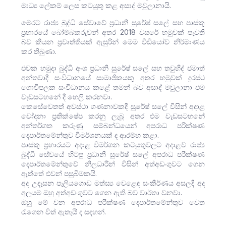
මාධ්‍ය ලේකම් ලෙස කටයුතු කළ අසාද් මවුලානායි.
මෙරට රාජ්‍ය බුද්ධි සේවාවේ ප්‍රධානී සුරේෂ් සලේ සහ පාස්කු
ප්‍රහාරයේ බෝම්බකරුවන් අතර 2018 වසරේ හමුවක් පැවති
බව කියන ප්‍රවෘත්තියක් ඇසුරින් මෙම වීඩියෝව නිර්මාණය
කර තිබුණා.
එවක හමුදා බුද්ධි අංශ ප්‍රධානි සුරේෂ් සලේ සහ තවුහිද් ජමාත්
අන්තවාදී සංවිධානයේ සාමාජිකයකු අතර හමුවක් දුරස්ථ
ගොවිපලක සංවිධානය කළේ තමන් බව අසාද් මවුලානා එම
වැඩසටහනේ දී හෙලි කරනවා.
කෙසේවෙතත් අවස්ථා ගණනාවකදී සුරේෂ් සලේ විසින් අදාළ
චෝදනා ප්‍රතික්ෂේප කරනු ලැබූ අතර එම වැඩසටහනේ
අන්තර්ගත කරුණු සම්බන්ධයෙන් අපරාධ පරීක්ෂණ
දෙපාර්තමේන්තුව විමර්ශනයක් ද ආරම්භ කළා.
පාස්කු ප්‍රහාරයට අදාළ විමර්ශන කටයුතුවලට අදාළව රාජ්‍ය
බුද්ධි සේවයේ හිටපු ප්‍රධානී සුරේෂ් සලේ ‍අපරාධ පරීක්ෂණ
දෙපාර්තමේන්තුවේ නිලධාරීන් විසින් අත්අඩංගුවට ගෙන
ඇත්තේ එවන් පසුබිමකයි.
අද උදෑසන පෑලියගොඩ මත්ස්‍ය වෙළෙඳ සංකීර්ණය අසලදී අද
අලුයම ඔහු අත්අඩංගුවට ගෙන ඇති බව වාර්තා වනවා.
ඔහු මේ වන අපරාධ පරීක්ෂණ දෙපාර්තමේන්තුව වෙත
රැගෙන විත් ඇතැයි ද සඳහන්.