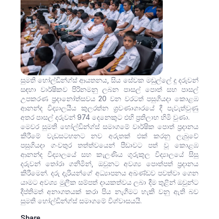
සුමති හෝල්ඩින්ග්ස් ආයතනය, සිය සේවක මඩුල්ලේ දූ දරුවන්
සඳහා වාර්ෂිකව පිරිනමනු ලබන පාසල් පොත් සහ පාසල්
උපකරණ ප්‍රදානෝත්සවය 20 වන වරටත් පසුගියදා කොළඹ
ආනන්ද විද්‍යාලයීය කුලරත්න ශ්‍රවණාගාරයේ දී පැවැත්වුණු
අතර පාසල් දරුවන් 974 දෙනෙකුට එහි ප්‍රතිලාභ හිමි වුණා.
මෙවර සුමති හෝල්ඩින්ග්ස් සමාගමේ වාර්ෂික පොත් ප්‍රදානය
කිරීමේ වැඩසටහනට නව අරුතක් එක් කරනු ලැබුවේ
පසුගියදා ගංවතුර තත්ත්වයෙන් පීඩාවට පත් වූ කොළඹ
ආනන්ද විද්‍යාලයේ සහ කැලණිය ගුරුකුල විද්‍යාලයේ සිසු
දරුවන් තෝරා ගනිමින්, ඔවුනට අවශ්‍ය පොත්පත් ප්‍රදානය
කිරීමෙන්. දරු දැරියන්ගේ අධ්‍යාපනය අඛණ්ඩව පවත්වා ගෙන
යාමට අවශ්‍ය මුලීක සම්පත් දායකත්වය ලබා දීම තුළින් ඔවුන්ට
දීප්තිමත් අනාගතයක් කරා පිය නැගීමට හැකි වනු ඇති බව
සුමති හෝල්ඩින්ග්ස් සමාගමේ විශ්වාසයයි.
Share