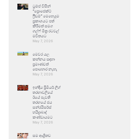
ට්‍රම්ප් විසින්
“ප්‍රොජෙක්ට්
ෆ්‍රීඩම්” මෙහෙයුම
ප්‍රකාශයට පත්
කිරීමත් සමග
ගල්ෆ් මිත්‍ර රටවල්
මවිතයට
May 7, 2026
මෙවර යල
කන්නය සඳහා
ප්‍රමාණවත්
පොහොර නැහැ
May 7, 2026
ඉන්දීය ප්‍රිමියර් ලීග්
තරඟාවලියේ
ඊයේ පැවති
තරඟයේ ජය
සන්රයිසර්ස්
හයිද්‍රාබාද්
කණ්ඩායමට
May 7, 2026
සම ආශ්‍රිතව