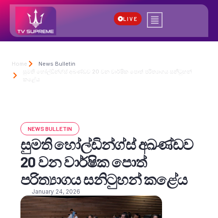
LIVE
Home
News Bulletin
සුමති හෝල්ඩින්ග්ස් අඛණ්ඩව 20 වන වාර්ෂික පොත් පරිත්‍යාගය සනිටුහන්
කළේය
NEWS BULLETIN
සුමති හෝල්ඩින්ග්ස් අඛණ්ඩව
20 වන වාර්ෂික පොත්
පරිත්‍යාගය සනිටුහන් කළේය
January 24, 2026