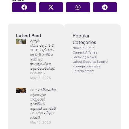
Popular
Latest Post
ඇතැම්
Categories
ස්ථානවලට මි.මි
News Bulletin
200ට වැඩි ඉතා
Current Affaires
තද වැසි ඇතිවිය
Breaking News
හැකි බව
Latest Reports
Sports
කාලගුණ විද්‍යා
Foreign
Business
දෙපාර්තමේන්තුව
Entertainment
පවසනවා.
May 13, 2026
මධ්‍ය දක්ෂිණාංශික
දේශපාලන
කඳවුරෙන්
ඉවත්වීමේ
අදහසක් නොමැති
බව හර්ෂ ද සිල්වා
පවසයි
May 13, 2026