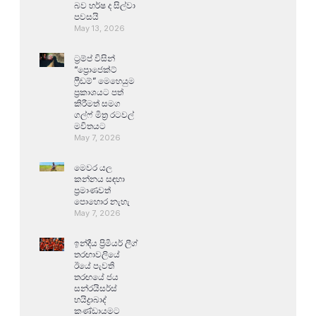
බව හර්ෂ ද සිල්වා
පවසයි
May 13, 2026
ට්‍රම්ප් විසින්
“ප්‍රොජෙක්ට්
ෆ්‍රීඩම්” මෙහෙයුම
ප්‍රකාශයට පත්
කිරීමත් සමග
ගල්ෆ් මිත්‍ර රටවල්
මවිතයට
May 7, 2026
මෙවර යල
කන්නය සඳහා
ප්‍රමාණවත්
පොහොර නැහැ
May 7, 2026
ඉන්දීය ප්‍රිමියර් ලීග්
තරඟාවලියේ
ඊයේ පැවති
තරඟයේ ජය
සන්රයිසර්ස්
හයිද්‍රාබාද්
කණ්ඩායමට