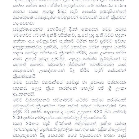
යන්න තේමා කර ගනිමින් පැවැත්වෙන මේ සත්කාරය හරහා
මෙරට වයස අවුරුදු 55ට වැඩි ජ්‍යෙෂ්ඨ පුරවැසියන්ගේ
සෞඛ්‍යමත් යහපැවැත්ම වෙනුවෙන් සේවාවන් රැසක් ක්‍රියාවට
නැංවෙනවා
සම්පූර්ණයෙන්ම නොමිලේ දියත් කෙරෙන මෙම සමාජ
මෙහෙවර යටතේ අක්ෂි පරික්ෂාව, ඇසේ සුද ඇති බවට හඳුනා
ගන්නා අය වෙනුවෙන් සැත්කම් මගින් කාච දැමීමට අවශ්‍ය
අනුග්‍රාහකත්වය දැක්වීම, බෝ නොවන රෝග හඳුනා ගැනීම
සඳහා වෛද්‍ය පරීක්ෂණ ක්‍රියාත්ම කිරීම, දෘශ්‍ය ඌනතා සහිත
අයට උපැස්‍ යුවල ලබාදීම, ඇතුලු ජ්‍යෙෂ්ඨ පුරවැසියන් ට
යහපත් සෞඛ්‍ය සම්පන්න ජීවිතයක් පවත්වාගෙන යාම
වෙනුවෙන් උපදේශනයන් සිදු කිරීම වැනි සේවාවන්
ක්‍රියාත්මකයි.
මෙම සමස්ත ව්‍යාපෘතියේ වෛද්‍ය හා සෞඛ්‍ය සත්කාරක
සහකරු ලෙස ක්‍රියා කරන්නේ හෙල්ප් එජ් ශ්‍රී ලංකා
ආයතනයයි.
මෙම වැඩසටහනට සමගාමීවම මෙරට තරුණ තරුණියන්
වෙනුවෙන් ක්‍රියාත්මක වන තවත් සමාජ මෙහෙවරක් වන
සුප්‍රීම් දිරි ශක්ති කලාපය ද හෙට උදෑසන 8.30 සිට පස්වරු
2.00 දක්වා අම්බලන්ගොඩ අළුත්වල දී ක්‍රියාත්මකයි.
වසර 20කට වැඩි කීර්තිමත් ඉතිහාසයක් සහිත ටස්මා
ඉන්ටනැෂනල් මෑන්පවර් පුද්ගලික සමාගම සහ සුප්‍රීම් ග්ලෝබල්
එකමුතුවෙන් සිදු කෙරෙන මෙම වැඩසටහන හරහා දෙස්