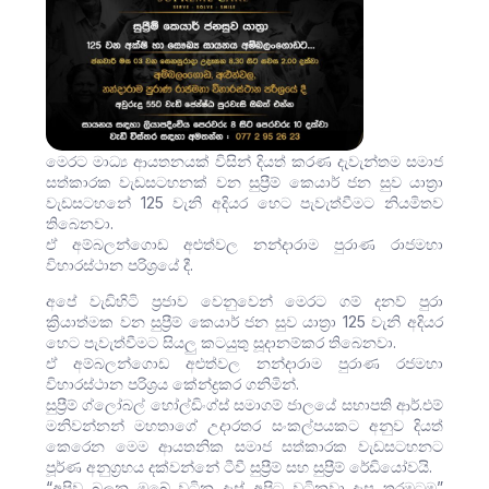
මෙරට මාධ්‍ය ආයතනයක් විසින් දියත් කරණ දැවැන්තම සමාජ
සත්කාරක වැඩසටහනක් වන සුප්‍රීම් කෙයාර් ජන සුව යාත්‍රා
වැඩසටහනේ 125 වැනි අදියර හෙට පැවැත්වීමට නියමිතව
තිබෙනවා.
ඒ අම්බලන්ගොඩ අළුත්වල නන්දාරාම පුරාණ රාජමහා
විහාරස්ථාන පරිශ්‍රයේ දී.
අපේ වැඩිහිටි ප්‍රජාව වෙනුවෙන් මෙරට ගම් දනව් පුරා
ක්‍රියාත්මක වන සුප්‍රීම් කෙයාර් ජන සුව යාත්‍රා 125 වැනි අදියර
හෙට පැවැත්වීමට සියලු කටයුතු සූදානම්කර තිබෙනවා.
ඒ අම්බලන්ගොඩ අළුත්වල නන්දාරාම පුරාණ රජමහා
විහාරස්ථාන පරිශ්‍රය කේන්ද්‍රකර ගනිමින්.
සුප්‍රීම් ග්ලෝබල් හෝල්ඩිංග්ස් සමාගම් ජාලයේ සභාපති ආර්.එම්
මනිවන්නන් මහතාගේ උදාරතර සංකල්පයකට අනුව දියත්
කෙරෙන මෙම ආයතනික සමාජ සත්කාරක වැඩසටහනට
පූර්ණ අනුග්‍රහය දක්වන්නේ ටීවී සුප්‍රීම් සහ සුප්‍රීම් රේඩියෝවයි.
“අපිව බලන ඔබේ වටින දෑස් අපිට වටිනවා දෑස තරමටම”