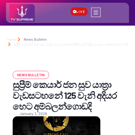
LIVE
Home
News Bulletin
සුප්‍රීම් කෙයාර් ජන සුව යාත්‍රා වැඩසටහනේ 125 වැනි අදියර හෙට අම්බලන්ගොඩදි
NEWS BULLETIN
සුප්‍රීම් කෙයාර් ජන සුව යාත්‍රා
වැඩසටහනේ 125 වැනි අදියර
හෙට අම්බලන්ගොඩදි
January 2, 2026