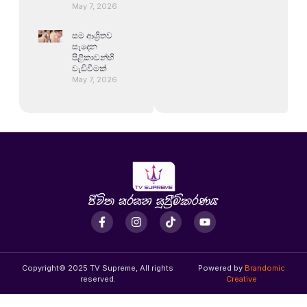
May 7, 2026
සම ආශ්‍රිතව
සෑදෙන
පිළිකාවන්හි
වැඩිවීමක්
May 7, 2026
Copyright© 2025 TV Supreme, All rights
Powered by
Brandomic
reserved.
Creative