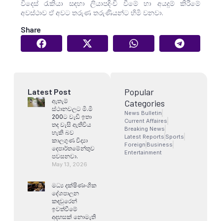
විදෙස් රැකියා සඳහා ලියාපදිංචි වීමේ හා අයදුම් කිරීමේ
අවස්ථාව ඒ අවට තරුණ තරුණියන්ට හිමි වනවා.
Share
Popular
Latest Post
ඇතැම්
Categories
ස්ථානවලට මි.මි
News Bulletin
200ට වැඩි ඉතා
Current Affaires
තද වැසි ඇතිවිය
Breaking News
හැකි බව
Latest Reports
Sports
කාලගුණ විද්‍යා
Foreign
Business
දෙපාර්තමේන්තුව
Entertainment
පවසනවා.
May 13, 2026
මධ්‍ය දක්ෂිණාංශික
දේශපාලන
කඳවුරෙන්
ඉවත්වීමේ
අදහසක් නොමැති