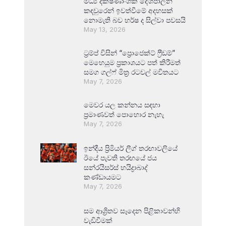
මධ්‍ය දක්ෂිණාංශික දේශපාලන
කඳවුරෙන් ඉවත්වීමේ අදහසක්
නොමැති බව හර්ෂ ද සිල්වා පවසයි
May 13, 2026
ට්‍රම්ප් විසින් “ප්‍රොජෙක්ට් ෆ්‍රීඩම්”
මෙහෙයුම ප්‍රකාශයට පත් කිරීමත්
සමග ගල්ෆ් මිත්‍ර රටවල් මවිතයට
May 7, 2026
මෙවර යල කන්නය සඳහා
ප්‍රමාණවත් පොහොර නැහැ
May 7, 2026
ඉන්දීය ප්‍රිමියර් ලීග් තරඟාවලියේ
ඊයේ පැවති තරඟයේ ජය
සන්රයිසර්ස් හයිද්‍රාබාද්
කණ්ඩායමට
May 7, 2026
සම ආශ්‍රිතව සෑදෙන පිළිකාවන්හි
වැඩිවීමක්