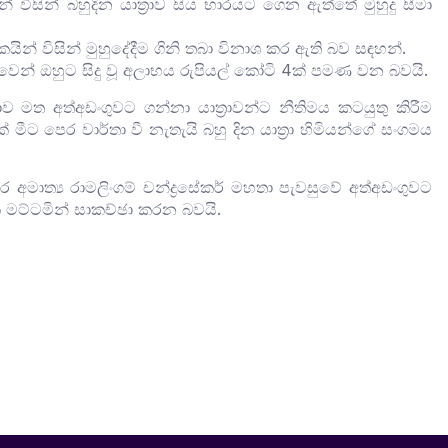
් විසින් බහුදින යාත්‍රාව සිය භාරයට ගෙන ඇත්තේ මුහුදු සීමා
කයින් විසින් මුහුදේදීම ගිනි තබා විනාශ කර ඇති බව සඳහන්.
ේතුවෙන් ඔහුට සිදු වූ අලාභය රුපියල් කෝටි 4ක් පමණ වන බවයි.
 මත අත්අඩංගුවට ගන්නා යාත්‍රාවන්ට නීතිමය කටයුතු කිරීම
මීට පෙර වාර්තා වී නැතැයි බහු දින යාත්‍රා හිමියන්ගේ සංගමය
ීවර අමාත්‍ය රාමලිංගම් චන්ද්‍රසේකර් මහතා පැවසුවේ අත්අඩංගුවට
ික මට්ටමින් සාකච්ඡා කරන බවයි.