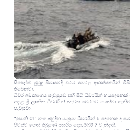
සීෂෙල්ස් මුහුදු සීමාවේදී එරට වෙරළ ආරක්ෂකයින් විසින
තිබෙනවා.
ධීවර අමාත්‍යංශය පැවසුවේ එහි සිටි ධීවරයින් හයදෙනෙක
අදාළ ශ්‍රී ලාංකික ධීවරයින් නැවත මෙරටට ගෙන්වා ගැනීමට
පැවසුවා.
“ඉෂානි 01” නම් බහුදින යාත්‍රාව ධීවරයින් 6 දෙනෙකු 
පිටත්ව ගොස් තිබුණේ පසුගිය දෙසැම්බර් 7 වැනිදායි.