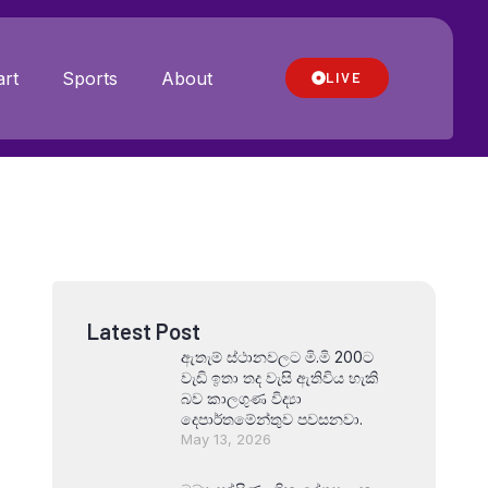
rt
Sports
About
LIVE
Latest Post
ඇතැම් ස්ථානවලට මි.මි 200ට
වැඩි ඉතා තද වැසි ඇතිවිය හැකි
බව කාලගුණ විද්‍යා
දෙපාර්තමේන්තුව පවසනවා.
May 13, 2026