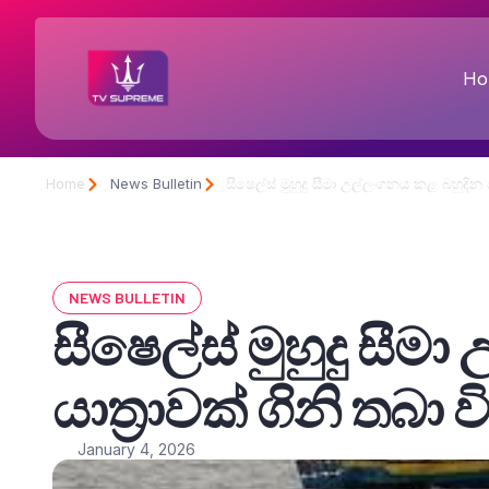
Ho
Home
News Bulletin
සීෂෙල්ස් මුහුදු සීමා උල්ලංගනය කළ බහුදින 
NEWS BULLETIN
සීෂෙල්ස් මුහුදු සී
යාත්‍රාවක් ගිනි තබ
January 4, 2026