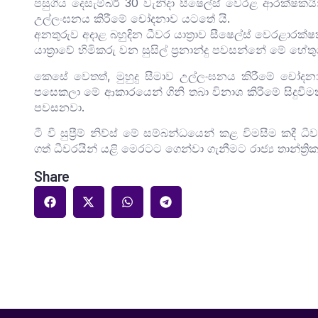
පසුගිය දෙසැම්බර් 30 වැනිදා සීෂෙල්ස් වෙරළ ආරක්ෂකයින
උල්ලංඝනය කිරීමේ චෝදනාව යටතේ යි.
අනතුරුව අදාළ බහුදින ධීවර යාත්‍රාව සීෂෙල්ස් වෙරළාරක්ෂ
යාත්‍රාවේ හිමිකරු වන සුසිල් ප්‍රනාන්දු පවසන්නේ මේ හ
කෙසේ වෙතත්, මුහුදු සීමාව උල්ලංඝනය කිරීමේ චෝදනාව
පසෙකලා මේ ආකාරයෙන් ගිනි තබා විනාශ කිරීමේ සිදුවීමක් 
පවසනවා.
ටී වී සුප්‍රීම් නිව්ස් මේ සම්බන්ධයෙන් කළ විමසීම කදී ධ
ගත් ධීවරයින් යළි මෙරටට ගෙන්වා ගැනීමට රාජ්‍ය තාන්ත්‍ර
Share