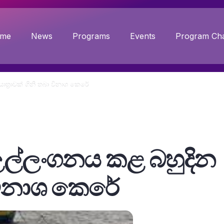
me
News
Programs
Events
Program Cha
යාත්‍රාවක් ගිනි තබා විනාශ කෙරේ
මා උල්ලංගනය කළ බහුදින
ා විනාශ කෙරේ