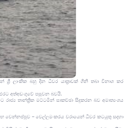
් ශ්‍රී ලාංකික බහු දින ධීවර යාත්‍රාවක් ගිනි තබා විනාශ කර
් එරට අත්අඩංගුවේ පසුවන බවයි.
 රාජ්‍ය තාන්ත්‍රික මට්ටමින් සාකච්ඡා සිදුකරන බව අමාත්‍යංශය
ද සමඟ වෙන්නප්පුව – වෙල්ලමංකරය වරායෙන් ධීවර කටයුතු සදහා