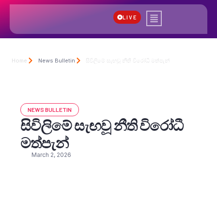
LIVE
Home
News Bulletin
සිවිලිමේ සැඟවූ නීති විරෝධී මත්පැන්
NEWS BULLETIN
සිවිලිමේ සැඟවූ නීති විරෝධී
මත්පැන්
March 2, 2026