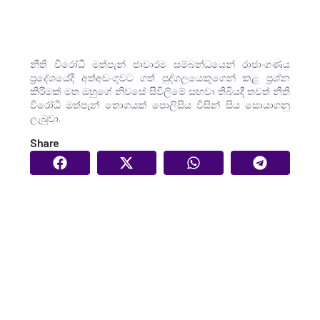
නීති විරෝධී මත්පැන් ජාවාරම සම්බන්ධයෙන් රාජාංගණය
ප්‍රදේශයේදී අත්අඩංගුවට ගත් පුද්ගලයෙකු‌ගෙන් කළ ප්‍රශ්න
කිරීමක් මත ඔහුගේ නිවසේ සිවිලිමේ සඟවා තිබියදී තවත් නීති
විරෝධී මත්පැන් තොගයක් පොලිසිය විසින් සිය සොයාගනු
ලැබුවා.
Share