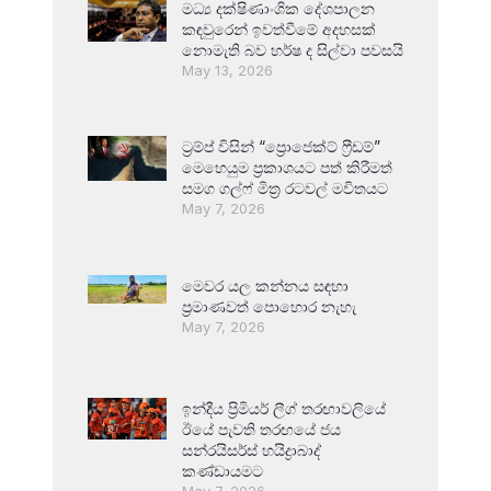
මධ්‍ය දක්ෂිණාංශික දේශපාලන
කඳවුරෙන් ඉවත්වීමේ අදහසක්
නොමැති බව හර්ෂ ද සිල්වා පවසයි
May 13, 2026
ට්‍රම්ප් විසින් “ප්‍රොජෙක්ට් ෆ්‍රීඩම්”
මෙහෙයුම ප්‍රකාශයට පත් කිරීමත්
සමග ගල්ෆ් මිත්‍ර රටවල් මවිතයට
May 7, 2026
මෙවර යල කන්නය සඳහා
ප්‍රමාණවත් පොහොර නැහැ
May 7, 2026
ඉන්දීය ප්‍රිමියර් ලීග් තරඟාවලියේ
ඊයේ පැවති තරඟයේ ජය
සන්රයිසර්ස් හයිද්‍රාබාද්
කණ්ඩායමට
May 7, 2026