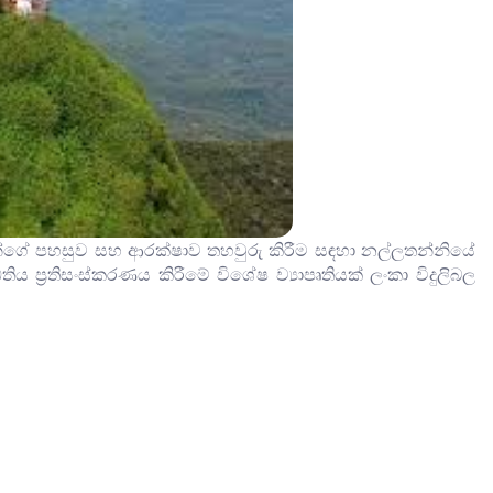
වන්ගේ පහසුව සහ ආරක්ෂාව තහවුරු කිරීම සඳහා නල්ලතන්නියේ
ද්ධතිය ප්‍රතිසංස්කරණය කිරීමේ විශේෂ ව්‍යාපෘතියක් ලංකා විදුලිබල