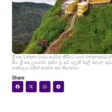
ශ්‍රී පාද වන්දනා වාරය ආරම්භ කිරීමට පෙර වන්දනාකරු
සිට ශ්‍රී පාද උඩමළුව දක්වා වූ අධි බලැති විදුලි රැහැන් ප
මණ්ඩලය විසින් ආරම්භ කර තිබෙනවා
Share