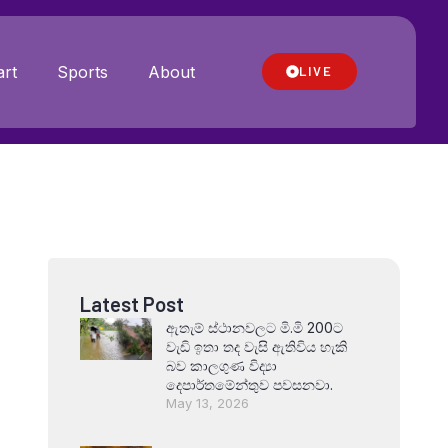
rt
Sports
About
LIVE
Latest Post
ඇතැම් ස්ථානවලට මි.මි 200ට
වැඩි ඉතා තද වැසි ඇතිවිය හැකි
බව කාලගුණ විද්‍යා
දෙපාර්තමේන්තුව පවසනවා.
May 13, 2026