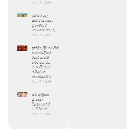
May 7, 2026
මෙවර යල
කන්නය සඳහා
ප්‍රමාණවත්
පොහොර නැහැ
May 7, 2026
ඉන්දීය ප්‍රිමියර් ලීග්
තරඟාවලියේ
ඊයේ පැවති
තරඟයේ ජය
සන්රයිසර්ස්
හයිද්‍රාබාද්
කණ්ඩායමට
May 7, 2026
සම ආශ්‍රිතව
සෑදෙන
පිළිකාවන්හි
වැඩිවීමක්
May 7, 2026