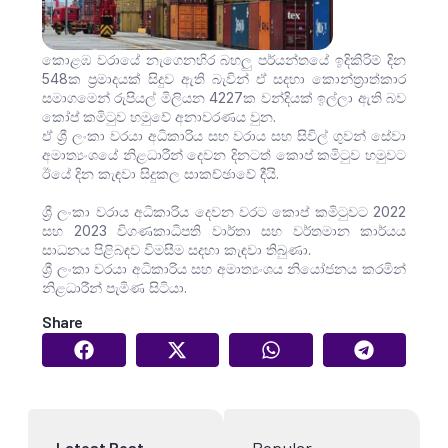
කොළඹ වරායේ නැගෙනහිර බහලු පර්යන්තයේ ඉදිකිරිම් දින
548ක ප්‍රමාදයක් සිදුව ඇති බැවින් ඒ සදහා කොන්ත්‍රාත්කාර
සමාගමෙන් රුපියල් මිලියන 4227ක වන්දියක් ඉල්ලා ඇති බව
කෝප් කමිටුව හමුවේ අනාවරණය වුන.
ඒ ශ්‍රී ලංකා වරයා අධිකාරිය සහ වරාය සහ සිවිල් ගුවන් සේවා
අමාත්‍යංශයේ නිළධාරීන් දෙවන දිනටත් කොප් කමිටුව හමුවට
ඊයේ දින කැඳවා සිදුකල සාකච්ඡාවේ දීයි.
ශ්‍රී ලංකා වරාය අධිකාරිය දෙවන වරට කොප් කමිටුවට 2022
සහ 2023 විගණකාධිපති වාර්තා සහ වර්තමාන කාර්යය
සාධනය පිළිබඳව විමසීම සදහා කැඳවා තිබුණා.
ශ්‍රී ලංකා වරයා අධිකාරිය සහ අමාත්‍යංශය නියෝජනය කරමින්
නිළධාරීන් පැමිණ සිටියා.
Share
Popular
Latest Post