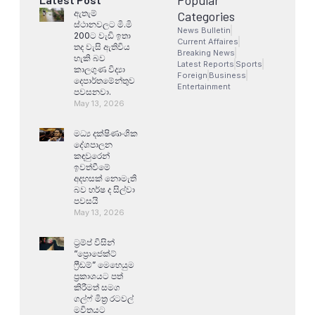
ඇතැම්
Categories
ස්ථානවලට මි.මි
News Bulletin
200ට වැඩි ඉතා
Current Affaires
තද වැසි ඇතිවිය
Breaking News
හැකි බව
Latest Reports
Sports
කාලගුණ විද්‍යා
Foreign
Business
දෙපාර්තමේන්තුව
Entertainment
පවසනවා.
May 13, 2026
මධ්‍ය දක්ෂිණාංශික
දේශපාලන
කඳවුරෙන්
ඉවත්වීමේ
අදහසක් නොමැති
බව හර්ෂ ද සිල්වා
පවසයි
May 13, 2026
ට්‍රම්ප් විසින්
“ප්‍රොජෙක්ට්
ෆ්‍රීඩම්” මෙහෙයුම
ප්‍රකාශයට පත්
කිරීමත් සමග
ගල්ෆ් මිත්‍ර රටවල්
මවිතයට