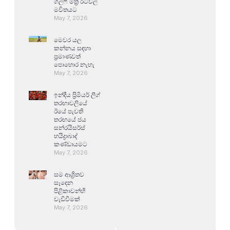
ගල්ෆ් මිත්‍ර රටවල්
මවිතයට
May 7, 2026
මෙවර යල
කන්නය සඳහා
ප්‍රමාණවත්
පොහොර නැහැ
May 7, 2026
ඉන්දීය ප්‍රිමියර් ලීග්
තරඟාවලියේ
ඊයේ පැවති
තරඟයේ ජය
සන්රයිසර්ස්
හයිද්‍රාබාද්
කණ්ඩායමට
May 7, 2026
සම ආශ්‍රිතව
සෑදෙන
පිළිකාවන්හි
වැඩිවීමක්
May 7, 2026