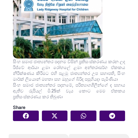
සිංහ සමාජ ජාත්‍යන්තර පදනම විසින් ප්‍රතිසංස්කරණය කරන ලද
රිජ්වේ ආර්යා ළමා රෝහලේ ළමා අන්තරාසර්ග ඒකකය
නිරීක්ෂණය කිරීමට එහි පළමු ජාත්‍යන්තර උප සභාපති, සිංහ
මාර්ක් ලියොන් මහතා සහ ඔහුගේ බිරිද පසුගියදා පැමිණියා
සිංහ සමාජ ජාත්‍යන්තර පදනමේ, පරිත්‍යාගශීලීන්ගේ ද සහාය
ඇතිව රුපියල් මි.25ක් වැය කොට මෙම ඒකකය
ප්‍රතිසංස්කරණය කර තිබුණා
Share