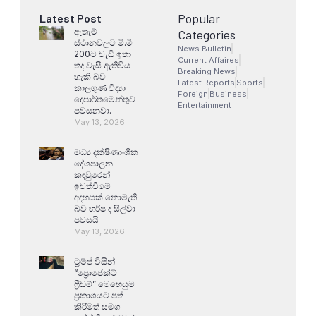
Popular
Latest Post
ඇතැම්
Categories
ස්ථානවලට මි.මි
News Bulletin
200ට වැඩි ඉතා
Current Affaires
තද වැසි ඇතිවිය
Breaking News
හැකි බව
Latest Reports
Sports
කාලගුණ විද්‍යා
Foreign
Business
දෙපාර්තමේන්තුව
Entertainment
පවසනවා.
May 13, 2026
මධ්‍ය දක්ෂිණාංශික
දේශපාලන
කඳවුරෙන්
ඉවත්වීමේ
අදහසක් නොමැති
බව හර්ෂ ද සිල්වා
පවසයි
May 13, 2026
ට්‍රම්ප් විසින්
“ප්‍රොජෙක්ට්
ෆ්‍රීඩම්” මෙහෙයුම
ප්‍රකාශයට පත්
කිරීමත් සමග