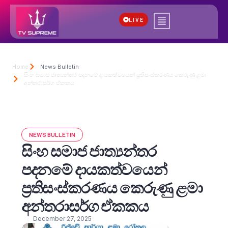
LIVE
Home
News Bulletin
සිංහ සමාජ ජාත්‍යන්තර පදනමේ දායකත්වයෙන් ප්‍රතිසංස්කරණය කෙරුණු ළමා
අන්තරාසර්ග ඒකකය
NEWS BULLETIN
සිංහ සමාජ ජාත්‍යන්තර
පදනමේ දායකත්වයෙන්
ප්‍රතිසංස්කරණය කෙරුණු ළමා
අන්තරාසර්ග ඒකකය
December 27, 2025