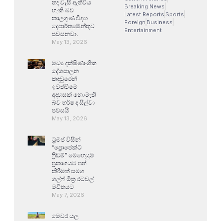
තද වැසි ඇතිවිය
Breaking News
හැකි බව
Latest Reports
Sports
කාලගුණ විද්‍යා
Foreign
Business
දෙපාර්තමේන්තුව
Entertainment
පවසනවා.
May 13, 2026
මධ්‍ය දක්ෂිණාංශික
දේශපාලන
කඳවුරෙන්
ඉවත්වීමේ
අදහසක් නොමැති
බව හර්ෂ ද සිල්වා
පවසයි
May 13, 2026
ට්‍රම්ප් විසින්
“ප්‍රොජෙක්ට්
ෆ්‍රීඩම්” මෙහෙයුම
ප්‍රකාශයට පත්
කිරීමත් සමග
ගල්ෆ් මිත්‍ර රටවල්
මවිතයට
May 7, 2026
මෙවර යල