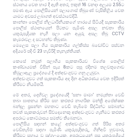
ස්ථානය වෙත භාර දී ඇති අතර, ඉකුත් 16 වනදා අලුයම 2.55ට
පමණ ඇය පොලිසියෙන් පලාගොස් තිබුණේ වැසිකිළිය වෙත
යාමට අවසර ලබාගත් අවස්ථාවේදියි.
කාන්තා පොලිස් නිලධාරිනියකගේ භාරයේ සිටියදී සැකකාරිය
පොලිස් ස්ථානයෙන් පිටතට පැමිණ අසල නවතා තිබූ
යතුරුපැදියක නැගී පලා යන අයුරු අසල තිබූ CCTV
කැමරාවල ද සටහන්ව තිබුණා.
මෙලෙස පලා ගිය සැකකාරිය ගල්කිස්ස බඩෝවිට පස්වන
අදියරේ පදිංචි 23 හැවිරිදි තැනැත්තියක්.
කෙසේ නමුත් පලාගිය සැකකාරියව විශේෂ පොලිස්
කණ්ඩායමක් විසින් පැය 8කට පසු එදිනම තලවතුගොඩ
කිඹුලාඇල ප්‍රදේශයේ දී අත්අඩංගුවට ගනු ලැබුවා.
අත්අඩංගුවට ගත් සැකකාරිය අද දින අධිකරණය වෙත ඉදිරිපත්
කිරීමට නියමිතයි.
මේ අතර, දෙහිවල ප්‍රදේශයේදී ‘සනා මාමා’ නමැත්තා වෙඩි
තබා ඝාතනය කිරීම සහ කළුතර නාගරික මන්ත්‍රී අපේක්ෂක
බන්දුල ප්‍රසන්න මහතාට වෙඩි තැබීමේ සිද්ධීන්ට සම්බන්ධ
තවත් සැකකරුවන් සිව්දෙනෙකු අත්අඩංගුවට ගැනීමට කළුතර
අපරාධ කොට්ඨාසය සමත්ව තිබෙනවා.
පොලිසිය සඳහන් කළේ අත්අඩංගුවට ගත් පිරිස අතර
වෙඩිතැබීම් සඳහා පැමිණි යතුරුපැදිකරු, ගිනිඅවි හුවමාරු
කිරීමට සහාය වූ පුද්ගලයෙකු, අපරාධයෙන් පසු යතුරුපැදියේ