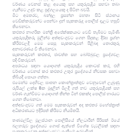
වර්ණය වෙනස් කළ අයෙකු සහ යතුරුපැදිය සඟවා තබා
ගැනීමට උදව් කළ පුද්ගලයෙකු ද සිටින බවයි.
මීට අමතරව, බන්දුල ප්‍රසන්න මහතා සිටි ස්ථානය
වෙඩික්කරුවන්ට පෙන්වා දුන් සැකකරුද පොලිස් දැලට හසුවී
තිබෙනවා.
කළුතර නාගරික මන්ත්‍රී අපේක්ෂකයාට වෙඩි තැබීමට පැමිණි
යතුරුපැදිකරු මුලින්ම අත්අඩංගුවට ගෙන සිදුකළ දීර්ඝ ප්‍රශ්න
කිරීම්වලදී මෙම සෙසු සැකකරුවන් පිළිබඳ තොරතුරු
අනාවරණය වී තිබෙනවා.
සැකකරුවන් කළුතර, ජාවත්ත සහ බෝම්බුවල ප්‍රදේශවල
පදිංචිකරුවන්.
අපරාධය සඳහා යොදාගත් යතුරුපැදිය කොටස් කර, එහි
වර්ණය වෙනස් කර කළුතර උතුර ප්‍රදේශයේ නිවසක සඟවා
තිබියදී සොයා ගත්තා.
එමෙන්ම දෙහිවල ඝාතන කොන්ත්‍රාත්තුව වෙනුවෙන් ලැබුණු
රුපියල් ලක්ෂ 8ක මුදලින් මිලදී ගත් නව යතුරුපැදියක් සහ
වර්ණ ගැන්වීමට යොදාගත් තීන්ත ටින් එකක්ද පොලිස් භාරයට
ගෙන තිබෙනවා.
අත්අඩංගුවට ගත් මෙම සැකකරුවන් අද කළුතර මහේස්ත්‍රාත්
අධිකරණයට ඉදිරිපත් කිරීමට නියමිතයි.
තණමල්විල මූලස්ථාන පොලිසියේ නිලධාරීන් පිරිසක් ඊයේ
බලහරුව ප්‍රදේශයට ගොස් ඇත්තේ විශේෂ වැටලීමක් සඳහා
සැකකරුවෙකු අත්අඩංගුවට ගැනීමේ අරමුණින්.