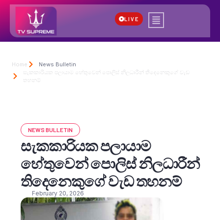
LIVE
Home
News Bulletin
සැකකාරියක පලායාම හේතුවෙන් පොලිස් නිලධාරීන් තිදෙනෙකුගේ වැඩ
තහනම්
NEWS BULLETIN
සැකකාරියක පලායාම
හේතුවෙන් පොලිස් නිලධාරීන්
තිදෙනෙකුගේ වැඩ තහනම්
February 20, 2026