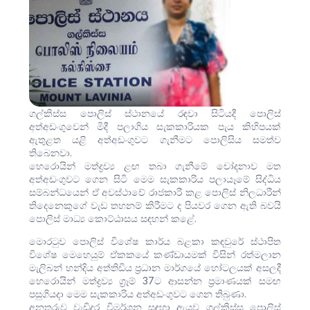
ගල්කිස්ස පොලිස් ස්ථානයේ රඳවා සිටියදී පොලිස්
අත්අඩංගුවෙන් මිදී පලාගිය සැකකාරියක පැය කිහිපයක්
ඇතුළත යළි අත්අඩංගුවට ගැනීමට පොලිසිය සමත්ව
තිබෙනවා.
හෙරොයින් මත්ද්‍රව්‍ය ළඟ තබා ගැනීමේ චෝදනාව මත
අත්අඩංගුවට ගෙන සිටි මෙම සැකකාරිය පලායෑමේ සිද්ධිය
සම්බන්ධයෙන් ඒ අවස්ථාවේ රාජකාරී කළ පොලිස් නිලධාරීන්
තිදෙනෙකුගේ වැඩ තහනම් කිරීමට ද පියවර ගෙන ඇති බවයි
පොලිස් මාධ්‍ය කොට්ඨාසය සඳහන් කළේ.
මොරටුව පොලිස් විශේෂ කාර්ය බළකා කඳවුරේ ස්ථාපිත
විශේෂ මෙහෙයුම් ඒකකයේ කණ්ඩායමක් විසින් රත්මලාන
මැලිබන් හන්දිය අත්තිඩිය ප්‍රධාන මාර්ගයේ හෝටලයක් අසලදී
හෙරොයින් මත්ද්‍රව්‍ය ග්‍රෑම් 37ට ආසන්න ප්‍රමාණයක් සමඟ
පසුගියදා මෙම සැකකාරිය අත්අඩංගුවට ගෙන තිබුණා.
අනතුරුව වැඩිදුර විමර්ශන සඳහා ඇයව ගල්කිස්ස පොලිස්