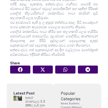
එහිදී අදාළ සැකකරු අත්අඩංගුවට ගැනීමට යාමේදී එම
ස්ථානයේ සිටි ඔහුගේ පවුලේ සාමාජිකයින් සහ ඥාතීන් පිරිසක්
පොලිස් නිලධාරීන්ගේ රාජකාරියට බාධා කරමින් දැඩි
කලහකාරී ලෙස හැසිරුණා.
එම අවස්ථාවේ ඇති වූ උණුසුම් තත්ත්වය අසල සිටි අයෙකුගේ
ජංගම දුරකථන කැමරාවක මෙලෙස සටහන්ව තිබුණා.
පොලිස් රාජකාරියට බාධා කිරීම සහ කලහකාරී ලෙස හැසිරීම
සම්බන්ධයෙන් තණමල්විල මූලස්ථාන පොලිසිය, කාන්තාවන්
තිදෙනෙකු සහ පිරිමි පුද්ගලයන් දෙදෙනෙකු ඇතුළු
සැකකරුවන් පස් දෙනෙකු අත්අඩංගුවට ගෙන තිබෙනවා.
අත්අඩංගුවට ගත් සැකකරුවන් අද දින වැල්ලවාය මහේස්ත්‍රාත්
අධිකරණයට ඉදිරිපත් කිරීමට නියමිතයි.
Share
Popular
Latest Post
ඇතැම්
Categories
ස්ථානවලට මි.මි
News Bulletin
200ට වැඩි ඉතා
Current Affaires