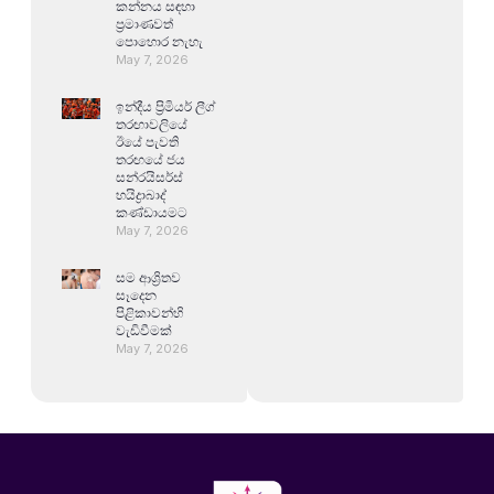
කන්නය සඳහා
ප්‍රමාණවත්
පොහොර නැහැ
May 7, 2026
ඉන්දීය ප්‍රිමියර් ලීග්
තරඟාවලියේ
ඊයේ පැවති
තරඟයේ ජය
සන්රයිසර්ස්
හයිද්‍රාබාද්
කණ්ඩායමට
May 7, 2026
සම ආශ්‍රිතව
සෑදෙන
පිළිකාවන්හි
වැඩිවීමක්
May 7, 2026