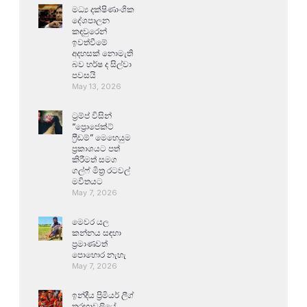
මධ්‍ය දක්ෂිණාංශික
දේශපාලන
කඳවුරෙන්
ඉවත්වීමේ
අදහසක් නොමැති
බව හර්ෂ ද සිල්වා
පවසයි
May 13, 2026
ට්‍රම්ප් විසින්
“ප්‍රොජෙක්ට්
ෆ්‍රීඩම්” මෙහෙයුම
ප්‍රකාශයට පත්
කිරීමත් සමග
ගල්ෆ් මිත්‍ර රටවල්
මවිතයට
May 7, 2026
මෙවර යල
කන්නය සඳහා
ප්‍රමාණවත්
පොහොර නැහැ
May 7, 2026
ඉන්දීය ප්‍රිමියර් ලීග්
තරඟාවලියේ