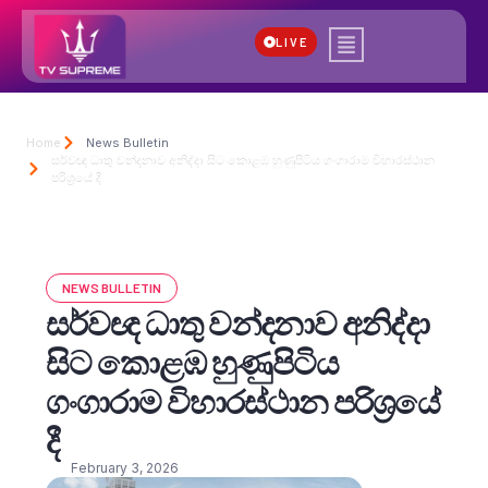
LIVE
Home
News Bulletin
සර්වඥ ධාතු වන්දනාව අනිද්දා සිට කොළඹ හුණුපිටිය ගංගාරාම විහාරස්ථාන
පරිශ්‍රයේ දී
NEWS BULLETIN
සර්වඥ ධාතු වන්දනාව අනිද්දා
සිට කොළඹ හුණුපිටිය
ගංගාරාම විහාරස්ථාන පරිශ්‍රයේ
දී
February 3, 2026