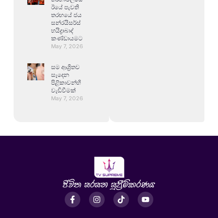
ඊයේ පැවති
තරඟයේ ජය
සන්රයිසර්ස්
හයිද්‍රාබාද්
කණ්ඩායමට
May 7, 2026
සම ආශ්‍රිතව
සෑදෙන
පිළිකාවන්හි
වැඩිවීමක්
May 7, 2026