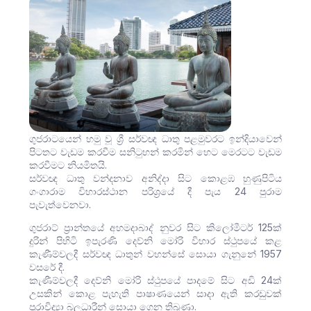
ගුජරාටයෙන් හමු වූ ශ්‍රී සර්වඥ ධාතු පළමුවරට ඉන්දියාවෙන්
පිටතට වැඩම කරවීම සනිටුහන් කරමින් හෙට මෙරටට වැඩම
කරවීමට නියමිතයි.
සර්වඥ ධාතු වන්දනාව අනිද්දා සිට කොළඹ හුණුපිටිය
ගංගාරාම විහාරස්ථාන පරිශ්‍රයේ දී පැය 24 පුරාම
පැවැත්වෙනවා.
ගුජරාට් ප්‍රාන්තයේ අහමදාබාද් නුවර සිට කිලෝමීටර් 125ක්
දුරින් පිහිටි ඉපැරණි දෙව්නි‍ මෝරි විහාර ස්ථුපයේ කළ
කැණීම්වලදී සර්වඥ ධාතුන් වහන්සේ සොයා ගැනුනේ 1957
වසරේ දී.
කැණීම්වලදී දෙව්නි මෝරි ස්ථුපයේ පාදමේ සිට අඩි 24ක්
උසකින් කොළ පැහැති පාෂාණයෙන් සාදා ඇති කරඩුවක්
පුරාවිද්‍යා බලධාරීන් ස‍ොයා ගෙන තිබුණා.