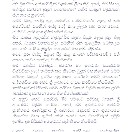
එහි බ්‍රාහ්මීය අක්ෂරවලින් වැකියක් ලියා තිබූ අතර, එහි සිංහල
තේරුම වන්නේ බුදුන් වහන්සේගේ ශාරීර ධාතුන් වැඩවසන
ස්ථානය යනුවෙන්.
මෙම ධාතු කරඩු තුළ පූජ්‍යනීය භෂ්මාවශේෂ ඇතුළත් තඹ
පෙට්ටියක් සමඟින් සේද රෙදි කැබැල්ලක් සහ පබළු සොයා
ගැනීමට පුරාවිද්‍යාඥයින් සමත් වුණා.
මීට වාතය ඇතුළුවීම නැවැත්වීම සඳහා සියුම් ලෙස මුද්‍රා තිබු
අතර, ධාතුන් වහන්සේලා සමඟින් රන් ආලේපිත බෝතලය
සහ සේද රෙදි කැබැල්ල කපු පුළුන් මත තබා තිබුණා.
මෙම පුරා වස්තු පිළිබඳ සිදු කළ කාබන් පරීක්ෂාවේදී ද එහි
සත්‍යය තාවය තහවුරු වී තිබෙනවා.
මේ වනවිට වදෝදරා, බරෝදා හා මහරාජා සයාජිරාඕ
විශ්වවිද්‍යාලයේ තැම්පත් කර තිබෙන බුදුන් වහන්සේගේ මෙම
සර්වඥ ධාතුන් ඉන්දීය අග්‍රාමාත්‍ය නරේන්ද්‍ර මෝදි මහතාගේ
මැදිහත්වීම මත හෙට ශ්‍රී ලංකාවට වැඩම කරවීමට නියමිතයි.
ඉන්දියාවෙන් පිටතට මෙම සර්වඥ ධාතුන් වැඩම කරවන ප්‍රථම
අවස්ථාව ද වන්නේ මෙය වීම විශේෂත්වයක්.
ඒ අනුව හෙට පෙරවරු 11ට පමණට සර්වඥ ධාතුන් ශ්‍රී
ලංකාවට වැඩම කරවන අතර, එම අවස්ථාවට ගුජරාට්
ප්‍රාන්තයේ ආණ්ඩුකාර ශ්‍රී ආචාර්යා දෙව්රත් සහ ගුජරාටයේ
නියෝජ්‍ය මහා ඇමති හර්ෂ් සංඝවි යන මහත්වරුන් ප්‍රමුඛ
ඉන්දීය දූත පිරිසක් ද මෙරටට පැමිණීමට නියමිතයි.
ධාතූන් වැඩම කරවීම ඉන්දියාවේ සංස්කෘතික