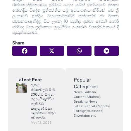
රාජ්‍යතාන්ත්‍රිකභාවය ඉදිරියට ගෙන යමින් ඉන්දියාවේ ජනතා
කේන්ද්‍රීය විදේශ ප්‍රතිපත්තිය යළි අවධාරණය කිරීමක් බව ශ්‍රී
ලංකාවේ ඉන්දීය මහකොමසාරිස් සන්තෝෂ් ජා මහතා
පවසනවා.අනිද්දා සිට ලබන 10 වැනිදා දක්වා දෙව්නි මෝරි
සර්වඥ ධාතු ප්‍රදර්ශනය හුණුපිටිය ගංගාරාම විහාරස්ථානයේ දී
පැවැත්වෙනවා.
Share
Popular
Latest Post
ඇතැම්
Categories
ස්ථානවලට මි.මි
News Bulletin
200ට වැඩි ඉතා
Current Affaires
තද වැසි ඇතිවිය
Breaking News
හැකි බව
Latest Reports
Sports
කාලගුණ විද්‍යා
Foreign
Business
දෙපාර්තමේන්තුව
Entertainment
පවසනවා.
May 13, 2026