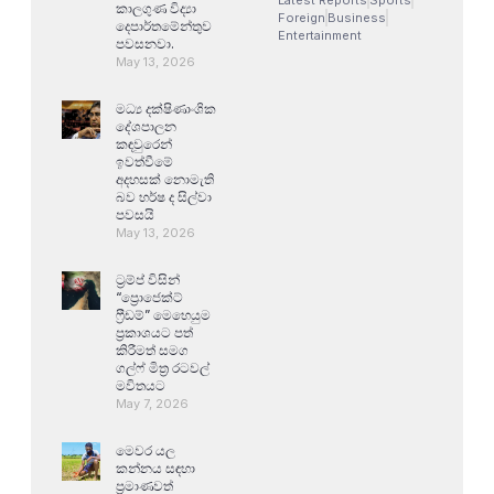
කාලගුණ විද්‍යා
Foreign
Business
දෙපාර්තමේන්තුව
Entertainment
පවසනවා.
May 13, 2026
මධ්‍ය දක්ෂිණාංශික
දේශපාලන
කඳවුරෙන්
ඉවත්වීමේ
අදහසක් නොමැති
බව හර්ෂ ද සිල්වා
පවසයි
May 13, 2026
ට්‍රම්ප් විසින්
“ප්‍රොජෙක්ට්
ෆ්‍රීඩම්” මෙහෙයුම
ප්‍රකාශයට පත්
කිරීමත් සමග
ගල්ෆ් මිත්‍ර රටවල්
මවිතයට
May 7, 2026
මෙවර යල
කන්නය සඳහා
ප්‍රමාණවත්