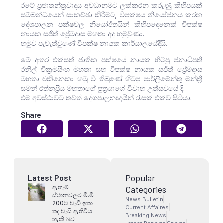
රටේ ප්‍රජාතන්ත්‍රවාදය අවධානමට ලක්කරන කරුණු කිහිපයක්
සම්බන්ධයෙන් සාකච්ඡා කිරීමට, විපක්ෂය නියෝජනය කරන
දේශපාලන පක්ෂවල නියෝජිතයින් කිහිපදෙනෙක් විපක්ෂ
නායක සජිත් ප්‍රේමදාස මහතා අද හමුවුණා.‍
හමුව පැවැත්වුණේ විපක්ෂ නායක කාර්යාලයේදීයී.
මේ අතර එක්සත් ජාතික පක්ෂයේ නායක හිටපු ජනාධිපති
රනිල් වික්‍රමසිංහ මහතා සහ විපක්ෂ නායක සජිත් ප්‍රේමදාස
මහතා එකිනෙකා හමු වී තිබුණේ හිටපු පාර්ලිමේන්තු මන්ත්‍රී
සමන් රත්නප්‍රිය මහතාගේ පුත්‍රයාගේ විවාහ උත්සවයේ දී.
එම අවස්ථාවට තවත් දේශපාලනඥයින් රැසක් එක්ව සිටියා.
Share
Popular
Latest Post
ඇතැම්
Categories
ස්ථානවලට මි.මි
News Bulletin
200ට වැඩි ඉතා
Current Affaires
තද වැසි ඇතිවිය
Breaking News
හැකි බව
Latest Reports
Sports