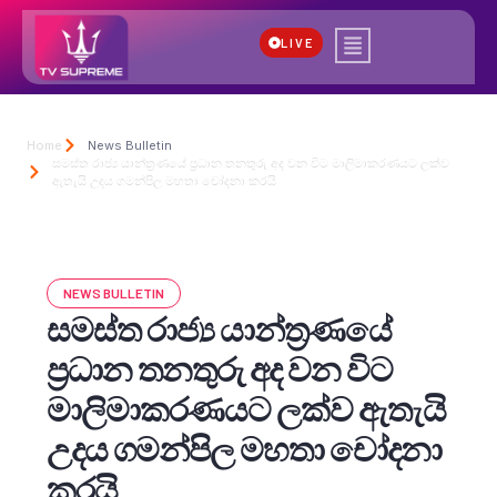
LIVE
Home
News Bulletin
සමස්ත රාජ්‍ය යාන්ත්‍රණයේ ප්‍රධාන තනතුරු අද වන විට මාලිමාකරණයට ලක්ව
ඇතැයි උදය ගමන්පිල මහතා චෝදනා කරයි
NEWS BULLETIN
සමස්ත රාජ්‍ය යාන්ත්‍රණයේ
ප්‍රධාන තනතුරු අද වන විට
මාලිමාකරණයට ලක්ව ඇතැයි
උදය ගමන්පිල මහතා චෝදනා
කරයි