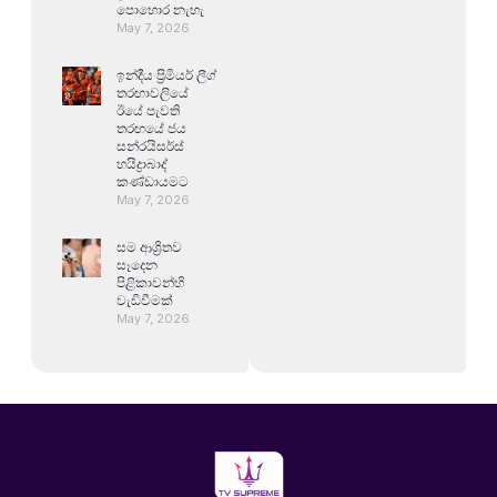
පොහොර නැහැ
May 7, 2026
ඉන්දීය ප්‍රිමියර් ලීග්
තරඟාවලියේ
ඊයේ පැවති
තරඟයේ ජය
සන්රයිසර්ස්
හයිද්‍රාබාද්
කණ්ඩායමට
May 7, 2026
සම ආශ්‍රිතව
සෑදෙන
පිළිකාවන්හි
වැඩිවීමක්
May 7, 2026