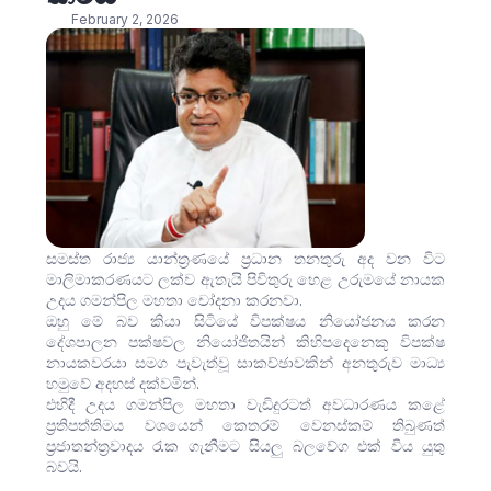
February 2, 2026
සමස්ත රාජ්‍ය යාන්ත්‍රණයේ ප්‍රධාන තනතුරු අද වන විට
මාලිමාකරණයට ලක්ව ඇතැයි පිවිතුරු හෙළ උරුමයේ නායක
උදය ගමන්පිල මහතා චෝදනා කරනවා.
ඔහු මේ බව කියා සිටියේ විපක්ෂය නියෝජනය කරන
දේශපාලන පක්ෂවල නියෝජිතයින් කිහිපදෙනෙකු විපක්ෂ
නායකවරයා සමග පැවැත්වූ සාකච්ඡාවකින් අනතුරුව මාධ්‍ය
හමුවේ අදහස් දක්වමින්.
එහිදී උදය ගමන්පිල මහතා වැඩිදුරටත් අවධාරණය කළේ
ප්‍රතිපත්තිමය වශයෙන් කෙතරම් වෙනස්කම් තිබුණත්
ප්‍රජාතන්ත්‍රවාදය රැක ගැනීමට සියලු බලවේග එක් විය යුතු
බවයි.