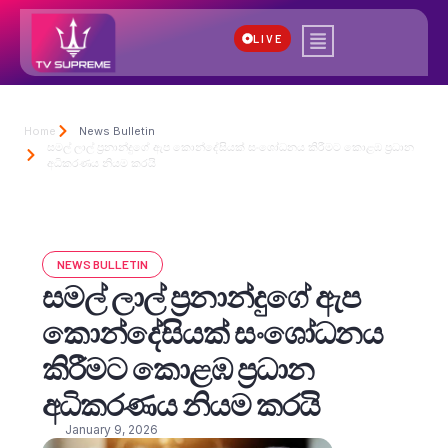
LIVE
Home
News Bulletin
සමල් ලාල් ප්‍රනාන්දුගේ ඇප කොන්දේසියක් සංශෝධනය කිරීමට කොළඹ ප්‍රධාන
අධිකරණය නියම කරයි
NEWS BULLETIN
සමල් ලාල් ප්‍රනාන්දුගේ ඇප
කොන්දේසියක් සංශෝධනය
කිරීමට කොළඹ ප්‍රධාන
අධිකරණය නියම කරයි
January 9, 2026