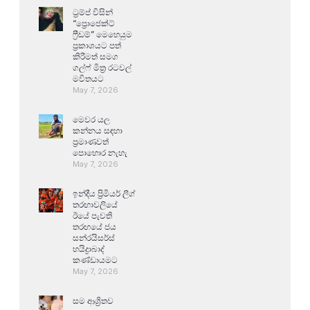
ට්‍රම්ප් විසින්
“ප්‍රොජෙක්ට්
ෆ්‍රීඩම්” මෙහෙයුම
ප්‍රකාශයට පත්
කිරීමත් සමග
ගල්ෆ් මිත්‍ර රටවල්
මවිතයට
May 7, 2026
මෙවර යල
කන්නය සඳහා
ප්‍රමාණවත්
පොහොර නැහැ
May 7, 2026
ඉන්දීය ප්‍රිමියර් ලීග්
තරඟාවලියේ
ඊයේ පැවති
තරඟයේ ජය
සන්රයිසර්ස්
හයිද්‍රාබාද්
කණ්ඩායමට
May 7, 2026
සම ආශ්‍රිතව