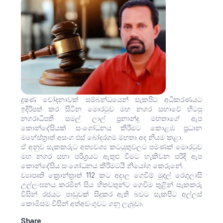
දූෂණ චෝදනාවක් සම්බන්ධයෙන් සැකපිට අධිකරණයට
ඉදිරිපත් කර සිටින මොරටුව මහ නගර සභාවේ හිටපු
නගරාධිපති සමල් ලාල් ප්‍රනාන්දු මහතාගේ ඇප
කොන්දේසියක් සංශෝධනය කිරීමට කොළඹ ප්‍රධාන
මහේස්ත්‍රාත් අසංග එස් බෝදරගම මහතා අද නියම කළා.
ඒ අනුව සැකකරුට අත්‍යවශ්‍ය කටයුතුවලට පමණක් මොරටුව
මහ නගර සභා පරිශ්‍රයට ඇතුළු වීමට හැකිවන පරිදි ඇප
කොන්දේසිය සංශෝධනය කිරීමටයි නියෝග කෙරුනේ.
ව්‍යාපෘති ක්‍රොන්ත්‍රාත් 112 කට අදාල ගෙවීම් මුදල් රෙගුලාසි
උල්ලංඝනය කරමින් සිය හිතවතුන්ට ගෙවීම තුළින් සැකකරු
විසින් රජයට පාඩුවක් සිදුකර ඇති බවට සැකපිට අල්ලස්
කොමිසම විසින් අත්අඩංගුවට ගනු ලැබුවා.
Share