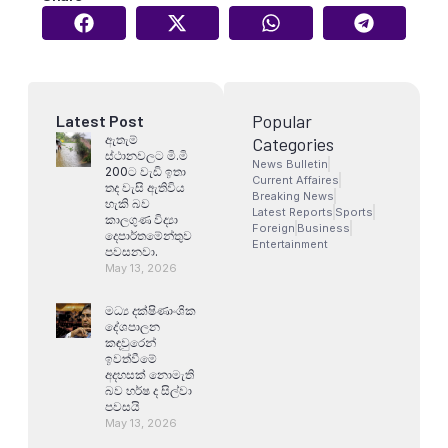
Popular
Latest Post
ඇතැම්
Categories
ස්ථානවලට මි.මි
News Bulletin
200ට වැඩි ඉතා
Current Affaires
තද වැසි ඇතිවිය
Breaking News
හැකි බව
Latest Reports
Sports
කාලගුණ විද්‍යා
Foreign
Business
දෙපාර්තමේන්තුව
Entertainment
පවසනවා.
May 13, 2026
මධ්‍ය දක්ෂිණාංශික
දේශපාලන
කඳවුරෙන්
ඉවත්වීමේ
අදහසක් නොමැති
බව හර්ෂ ද සිල්වා
පවසයි
May 13, 2026