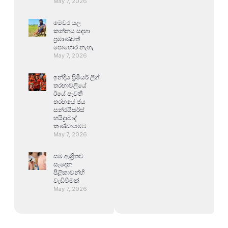
May 7, 2026
මෙවර යල
කන්නය සඳහා
ප්‍රමාණවත්
පොහොර නැහැ
May 7, 2026
ඉන්දීය ප්‍රිමියර් ලීග්
තරඟාවලියේ
ඊයේ පැවති
තරඟයේ ජය
සන්රයිසර්ස්
හයිද්‍රාබාද්
කණ්ඩායමට
May 7, 2026
සම ආශ්‍රිතව
සෑදෙන
පිළිකාවන්හි
වැඩිවීමක්
May 7, 2026