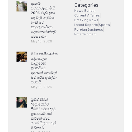
ඇතැම්
Categories
ස්ථානවලට මි.මි
News Bulletin
200ට වැඩි ඉතා
Current Affaires
තද වැසි ඇතිවිය
Breaking News
හැකි බව
Latest Reports
Sports
කාලගුණ විද්‍යා
Foreign
Business
දෙපාර්තමේන්තුව
Entertainment
පවසනවා.
May 13, 2026
මධ්‍ය දක්ෂිණාංශික
දේශපාලන
කඳවුරෙන්
ඉවත්වීමේ
අදහසක් නොමැති
බව හර්ෂ ද සිල්වා
පවසයි
May 13, 2026
ට්‍රම්ප් විසින්
“ප්‍රොජෙක්ට්
ෆ්‍රීඩම්” මෙහෙයුම
ප්‍රකාශයට පත්
කිරීමත් සමග
ගල්ෆ් මිත්‍ර රටවල්
මවිතයට