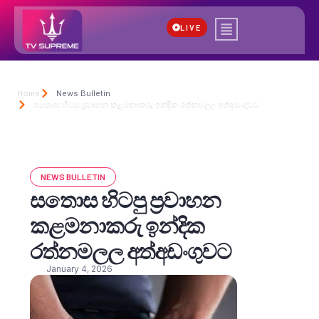
LIVE
Home
News Bulletin
සතොස හිටපු ප්‍රවාහන කළමනාකරු ඉන්දික රත්නමලල අත්අඩංගුවට
NEWS BULLETIN
සතොස හිටපු ප්‍රවාහන
කළමනාකරු ඉන්දික
රත්නමලල අත්අඩංගුවට
January 4, 2026