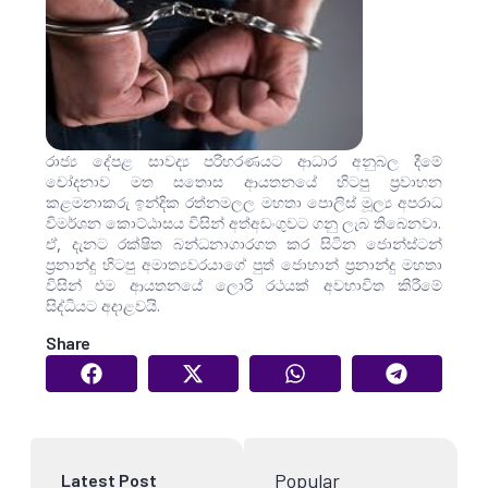
රාජ්‍ය දේපළ සාවද්‍ය පරිහරණයට ආධාර අනුබල දීමේ
චෝදනාව මත සතොස ආයතනයේ හිටපු ප්‍රවාහන
කළමනාකරු ඉන්දික රත්නමලල මහතා පොලිස් මූල්‍ය අපරාධ
විමර්ශන කොට්ඨාසය විසින් අත්අඩංගුවට ගනු ලැබ තිබෙනවා.
ඒ, දැනට රක්ෂිත බන්ධනාගාරගත කර සිටින ජොන්ස්ටන්
ප්‍රනාන්දු හිටපු අමාත්‍යවරයාගේ පුත් ජොහාන් ප්‍රනාන්දු මහතා
විසින් එම ආයතනයේ ලොරි රථයක් අවභාවිත කිරීමේ
සිද්ධියට අදාළවයි.
Share
Popular
Latest Post