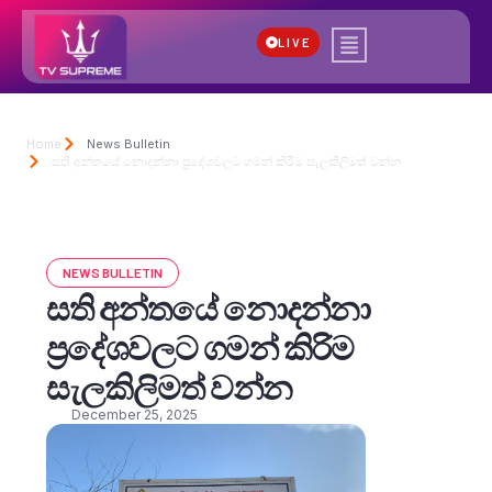
LIVE
Home
News Bulletin
සති අන්තයේ නොදන්නා ප්‍රදේශවලට ගමන් කිරිම සැලකිලිමත් වන්න
NEWS BULLETIN
සති අන්තයේ නොදන්නා
ප්‍රදේශවලට ගමන් කිරිම
සැලකිලිමත් වන්න
December 25, 2025