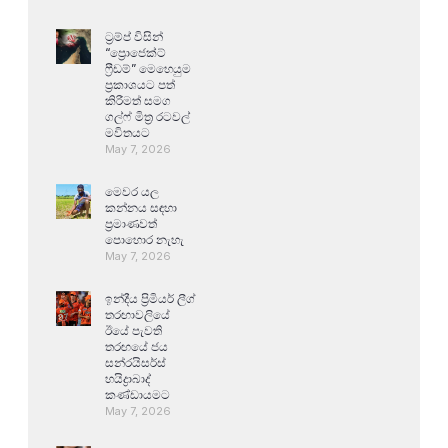
ට්‍රම්ප් විසින්
“ප්‍රොජෙක්ට්
ෆ්‍රීඩම්” මෙහෙයුම
ප්‍රකාශයට පත්
කිරීමත් සමග
ගල්ෆ් මිත්‍ර රටවල්
මවිතයට
May 7, 2026
මෙවර යල
කන්නය සඳහා
ප්‍රමාණවත්
පොහොර නැහැ
May 7, 2026
ඉන්දීය ප්‍රිමියර් ලීග්
තරඟාවලියේ
ඊයේ පැවති
තරඟයේ ජය
සන්රයිසර්ස්
හයිද්‍රාබාද්
කණ්ඩායමට
May 7, 2026