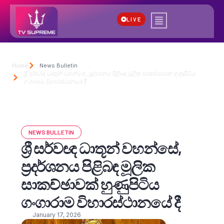
LIVE
Home
News Bulletin
ශ්‍රී සර්වඥ ධාතූන් වහන්සේ, ප්‍රදර්ශනය පිළිබඳ මූලික සාකච්ඡාවක් හුණුපිටිය
ගංගාරාම විහාරස්ථානයේ දී
NEWS BULLETIN
ශ්‍රී සර්වඥ ධාතූන් වහන්සේ,
ප්‍රදර්ශනය පිළිබඳ මූලික
සාකච්ඡාවක් හුණුපිටිය
ගංගාරාම විහාරස්ථානයේ දී
January 17, 2026