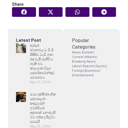
Share
Popular
Latest Post
ඇතැම්
Categories
ස්ථානවලට මි.මි
News Bulletin
200ට වැඩි ඉතා
Current Affaires
තද වැසි ඇතිවිය
Breaking News
හැකි බව
Latest Reports
Sports
කාලගුණ විද්‍යා
Foreign
Business
දෙපාර්තමේන්තුව
Entertainment
පවසනවා.
May 13, 2026
මධ්‍ය දක්ෂිණාංශික
දේශපාලන
කඳවුරෙන්
ඉවත්වීමේ
අදහසක් නොමැති
බව හර්ෂ ද සිල්වා
පවසයි
May 13, 2026