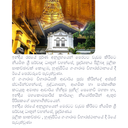
ඉන්දීය රජයේ පූර්ණ අනුග්‍රහයෙන් මෙරටට වැඩම කිරිමට
නියමිත ශ්‍රී සර්වඥ ධාතූන් වහන්සේ, ප්‍රදර්ශනය පිළිබඳ මූලික
සාකච්ඡාවක් කොළඹ, හුණුපිටිය ගංගාරාම විහාරස්ථානයේ දී
ඊයේ පෙරවරුවේ පැවැත්වුණා.
ඒ ගංගාරාම විහාරාධිපති ආචාර්ය පූජ්‍ය කිරින්දේ අස්සජි
ස්වාමීන්වහන්සේ, බුද්ධශාසන, ආගමික හා සංස්කෘතික
කටයුතු අමාත්‍ය ආචාර්ය හිනිදුම සුනිල් සෙනෙවි මහතා හා,
ඉන්දීය මහකොමසාරිස් කාර්යාල නියෝජිතයින් ඇතුළු
පිරිසකගේ සහභාගීත්වයෙන්.
ඉන්දීය රජයේ අනුග්‍රහයෙන් මෙරටට වැඩම කිරිමට නියමිත ශ්‍රී
සර්වඥ ධාතූන් වහන්සේ, ප්‍රදර්ශණය
මූලික සාකච්ඡාව , හුණුපිටිය ගංගාරාම විහාරස්ථානයේ දී ඊයේ
පැවැත්වුණා