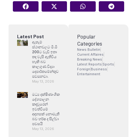
Popular
Latest Post
ඇතැම්
Categories
ස්ථානවලට මි.මි
News Bulletin
200ට වැඩි ඉතා
Current Affaires
තද වැසි ඇතිවිය
Breaking News
හැකි බව
Latest Reports
Sports
කාලගුණ විද්‍යා
Foreign
Business
දෙපාර්තමේන්තුව
Entertainment
පවසනවා.
May 13, 2026
මධ්‍ය දක්ෂිණාංශික
දේශපාලන
කඳවුරෙන්
ඉවත්වීමේ
අදහසක් නොමැති
බව හර්ෂ ද සිල්වා
පවසයි
May 13, 2026