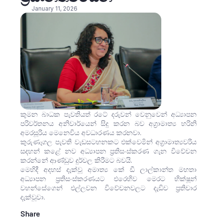
January 11, 2026
කුමන බාධක පැවතියත් රටේ දරුවන් වෙනුවෙන් අධ්‍යාපන
පරිවර්තනය අනිවාර්යෙන් සිදු කරන බව අග්‍රාමාත්‍ය හරිනි
අමරසූරිය මෙනෙවිය අවධාරණය කරනවා.
කුරුණෑගල පැවති වැඩසටහනකට එක්වෙමින් අග්‍රාමාත්‍යවරිය
සදහන් කළේ නව අධ්‍යාපන ප්‍රතිසංස්කරණ ගැන විවේචන
කරන්නේ ආණ්ඩුව දුර්වල කිරීමට බවයි.
මෙහිදී අදහස් දැක්වූ අමාත්‍ය කේ ඩී ලාල්කාන්ත මහතා
අධ්‍යාපන ප්‍රතිසංස්කරණයට එරෙහිව මෙරට භික්ෂූන්
වහන්සේගෙන් එල්ලවන විවේචනවලට දැඩිව ප්‍රතිචාර
දැක්වූවා.
Share