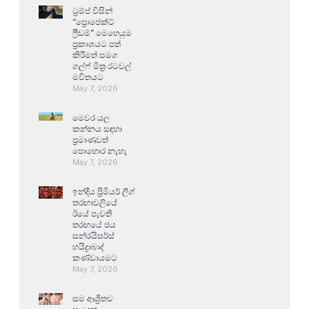
ට්‍රම්ප් විසින්
“ප්‍රොජෙක්ට්
ෆ්‍රීඩම්” මෙහෙයුම
ප්‍රකාශයට පත්
කිරීමත් සමග
ගල්ෆ් මිත්‍ර රටවල්
මවිතයට
May 7, 2026
මෙවර යල
කන්නය සඳහා
ප්‍රමාණවත්
පොහොර නැහැ
May 7, 2026
ඉන්දීය ප්‍රිමියර් ලීග්
තරඟාවලියේ
ඊයේ පැවති
තරඟයේ ජය
සන්රයිසර්ස්
හයිද්‍රාබාද්
කණ්ඩායමට
May 7, 2026
සම ආශ්‍රිතව