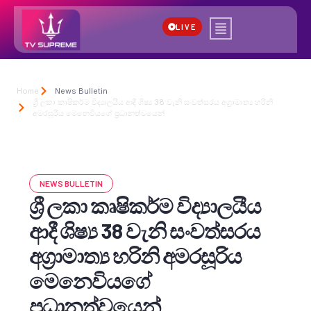
LIVE
Home
News Bulletin
ශ්‍රී ලකා කෘෂිකර්ම විද්‍යාලයීය ආදී ශිෂ්‍ය 38 වැනි සංවත්සරය අග්‍රාමාත්‍ය හරිනි
අමරසූරිය මෙනෙවියගේ ප්‍රධානත්වයෙන්
NEWS BULLETIN
ශ්‍රී ලකා කෘෂිකර්ම විද්‍යාලයීය
ආදී ශිෂ්‍ය 38 වැනි සංවත්සරය
අග්‍රාමාත්‍ය හරිනි අමරසූරිය
මෙනෙවියගේ
ප්‍රධානත්වයෙන්