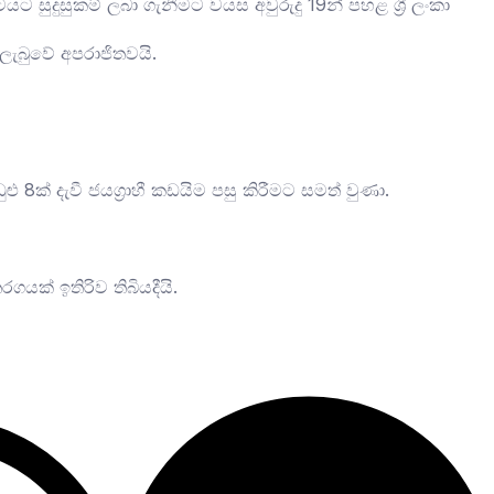
 සුදුසුකම් ලබා ගැනීමට වයස අවුරුදු 19න් පහළ ශ්‍රී ලංකා
ලැබුවේ අපරාජිතවයි.
ළු 8ක් දැවී ජයග්‍රාහී කඩයිම පසු කිරීමට සමත් වුණා.
යක් ඉතිරිව තිබියදීයි.