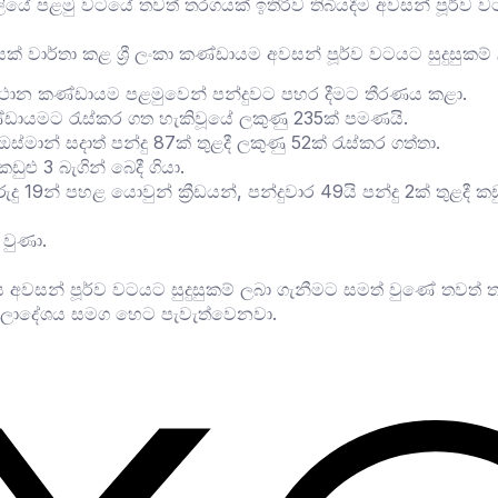
ියේ පළමු වටයේ තවත් තරගයක් ඉතිරිව තිබියදීම අවසන් පූර්ව වටයට
වාර්තා කළ ශ්‍රී ලංකා කණ්ඩායම අවසන් පූර්ව වටයට සුදුසුකම් 
නිස්ථාන කණ්ඩායම පළමුවෙන් පන්දුවට පහර දීමට තීරණය කළා.
 කණ්ඩායමට රැස්කර ගත හැකිවූයේ ලකුණු 235ක් පමණයි.
මාන් සදාත් පන්දු 87ක් තුළදී ලකුණු 52ක් රැස්කර ගත්තා.
ුළු 3 බැගින් බෙදී ගියා.
ු 19න් පහළ යොවුන් ක්‍රීඩයන්, පන්දුවාර 49යි පන්දු 2ක් තුළදී කඩු
වුණා.
අවසන් පූර්ව වටයට සුදුසුකම් ලබා ගැනීමට සමත් වුණේ තවත් තරග
ග්ලාදේශය සමග හෙට පැවැත්වෙනවා.