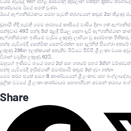
වයස අවුරුදු 19න් පහළ ආසියානු කුසලාන එක්දින ක්‍රිකට් තරගාවල
කණ්ඩායම ඊයේ සමත් වුණා.
ඊයේ ඇෆ්ගනිස්ථානය සමඟ පැවති තරගයෙන් කඩුළු 2ක තියුණු ජයක් 
ඩුබායී හීදී පැවති මෙම තරගයේ කාසියේ වාසිය දිනා ගත් ඇෆ්ග
පන්දුවාර 49යි පන්දු 5ක් තුළදී සියලු දෙනා දැවී ඇෆ්ගනිස්ථාන
ඇෆ්ගනිස්ථාන ඉණිමේ වැඩිම ලකුණු ලාභියා වූ ආරම්භක පිතිකරු ඔස්
පන්දු යැවීමේදී සෙත්මික සෙනවිරත්න සහ දුල්නිත් සිගේරා අතරේ කඩ
ලකුණු 236ක ඉලක්කයක් අතැතිව පිටියට පිවිසි ශ්‍රී ලංකා වයස අවුරුද
විරාන් චමුදිත ලකුණු 62යි.
ඔහුගේ ඉණිමට හයේ පහර 2ක් සහ හතරේ පහර 3කින් වර්ණවත් 
පන්දු යැවීමේදී නූරිස්ථානි ඕමාර්සායි කඩුළු 3ක් දවා ගත්තා
මෙම තරග ජයත් සමග B කාණ්ඩයෙන් ශ්‍රී ලංකාව සහ බංග්ලාදේශය 
මූලික වටයේ ශ්‍රී ලංකා කණ්ඩායම සහභාගීවන අවසන් තරගය බං
Share