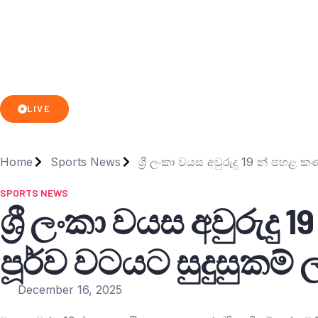
LIVE
Home
Sports News
ශ්‍රී ලංකා වයස අවුරුදු 19 න් පහළ
SPORTS NEWS
ශ්‍රී ලංකා වයස අවුරු
පූර්ව වටයට සුදුසුකම් 
December 16, 2025