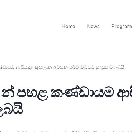
Home
News
Program
 කණ්ඩායම ආසියානු කුසලාන අවසන් පූර්ව වටයට සුදුසුකම් ලබයි
දු 19 න් පහළ කණ්ඩායම
ලබයි