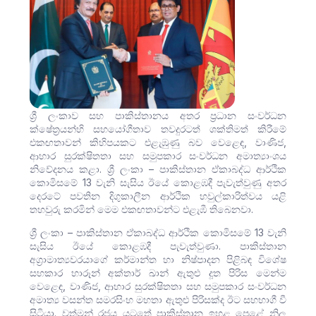
ශ්‍රී ලංකාව සහ පාකිස්තානය අතර ප්‍රධාන සංවර්ධන
ක්ෂේත්‍රයන්හි සහයෝගීතාව තවදුරටත් ශක්තිමත් කිරීමේ
එකඟතාවන් කිහිපයකට එළැඹුණු බව වෙළෙඳ, වාණිජ,
ආහාර සුරක්ෂිතතා සහ සමුපකාර සංවර්ධන අමාත්‍යාංශය
නිවේදනය කළා. ශ්‍රී ලංකා – පාකිස්තාන ඒකාබද්ධ ආර්ථික
කොමිසමේ 13 වැනි සැසිය ඊයේ කොළඹදී පැවැත්වුණු අතර
දෙරටේ පවතින දිගුකාලීන ආර්ථික හවුල්කාරිත්වය යළි
තහවුරු කරමින් මෙම එකඟතාවන්ට එළැඹී තිබෙනවා.
ශ්‍රී ලංකා – පාකිස්තාන ඒකාබද්ධ ආර්ථික කොමිසමේ 13 වැනි
සැසිය ඊයේ කොළඹදී පැවැත්වුණා. පාකිස්තාන
අග්‍රාමාත්‍යවරයාගේ කර්මාන්ත හා නිෂ්පාදන පිළිබඳ විශේෂ
සහකාර හාරූන් අක්තාර් ඛාන් ඇතුළු දූත පිරිස මෙන්ම
වෙළෙඳ, වාණිජ, ආහාර සුරක්ෂිතතා සහ සමුපකාර සංවර්ධන
අමාත්‍ය වසන්ත සමරසිංහ මහතා ඇතුළු පිරිසක්ද ඊට සහභාගී වී
සිටියා. වත්මන් රජය යටතේ පාකිස්තාන ඉහළ පෙළේ නිල