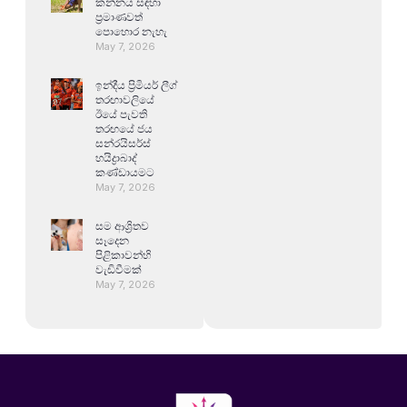
කන්නය සඳහා
ප්‍රමාණවත්
පොහොර නැහැ
May 7, 2026
ඉන්දීය ප්‍රිමියර් ලීග්
තරඟාවලියේ
ඊයේ පැවති
තරඟයේ ජය
සන්රයිසර්ස්
හයිද්‍රාබාද්
කණ්ඩායමට
May 7, 2026
සම ආශ්‍රිතව
සෑදෙන
පිළිකාවන්හි
වැඩිවීමක්
May 7, 2026