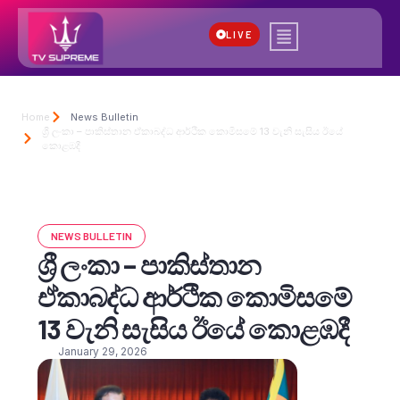
LIVE
Home
News Bulletin
ශ්‍රී ලංකා – පාකිස්තාන ඒකාබද්ධ ආර්ථික කොමිසමේ 13 වැනි සැසිය ඊයේ
කොළඹදී
NEWS BULLETIN
ශ්‍රී ලංකා – පාකිස්තාන
ඒකාබද්ධ ආර්ථික කොමිසමේ
13 වැනි සැසිය ඊයේ කොළඹදී
January 29, 2026