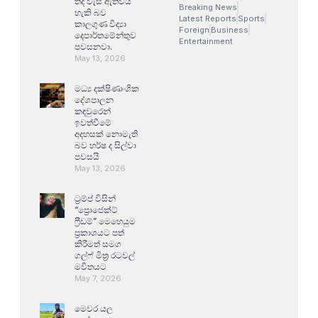
තද වැසි ඇතිවිය
Breaking News
හැකි බව
Latest Reports
Sports
කාලගුණ විද්‍යා
Foreign
Business
දෙපාර්තමේන්තුව
Entertainment
පවසනවා.
May 13, 2026
මධ්‍ය දක්ෂිණාංශික
දේශපාලන
කඳවුරෙන්
ඉවත්වීමේ
අදහසක් නොමැති
බව හර්ෂ ද සිල්වා
පවසයි
May 13, 2026
ට්‍රම්ප් විසින්
“ප්‍රොජෙක්ට්
ෆ්‍රීඩම්” මෙහෙයුම
ප්‍රකාශයට පත්
කිරීමත් සමග
ගල්ෆ් මිත්‍ර රටවල්
මවිතයට
May 7, 2026
මෙවර යල