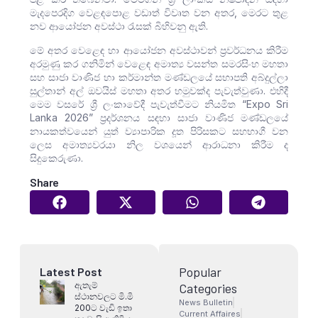
මැදපෙරදිග වෙළඳපොළ වඩාත් විවෘත වන අතර, මෙරට තුළ
නව ආයෝජන අවස්ථා රැසක් බිහිවනු ඇති.
මේ අතර වෙළෙඳ හා ආයෝජන අවස්ථාවන් ප්‍රවර්ධනය කිරීම
අරමුණු කර ගනිමින් වෙළෙඳ අමාත්‍ය වසන්ත සමරසිංහ මහතා
සහ සාජා වාණිජ හා කර්මාන්ත මණ්ඩලයේ සභාපති අබ්දුල්ලා
සුල්තාන් අල් ඔවයිස් මහතා අතර හමුවක්ද පැවැත්වුණා. එහිදී
මෙම වසරේ ශ්‍රී ලංකාවේදී පැවැත්වීමට නියමිත “Expo Sri
Lanka 2026” ප්‍රදර්ශනය සඳහා සාජා වාණිජ මණ්ඩලයේ
නායකත්වයෙන් යුත් ව්‍යාපාරික දූත පිරිසකට සහභාගී වන
ලෙස අමාත්‍යවරයා නිල වශයෙන් ආරාධනා කිරීම ද
සිදුකෙරුණා.
Share
Popular
Latest Post
ඇතැම්
Categories
ස්ථානවලට මි.මි
News Bulletin
200ට වැඩි ඉතා
Current Affaires