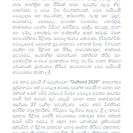
රාජ්‍ය තාන්ත්‍රික දූත පිරිසක් සමඟ පැවැත්වූ පළමු නිල
සාකච්ඡාව ද මෙය වීම විශේෂත්වයක්. මෙම සැසියේදී
වෙළෙඳාම සහ ආයෝජන, කර්මාන්ත, බැංකු සහ මුදල්,
අධ්‍යාපනය, සෞඛ්‍යය, සංචාරක ව්‍යාපාරය, තොරතුරු
තාක්ෂණය මෙන්ම ඩිජිටල් ආර්ථිකය, සමුද්‍රීය කටයුතු, ගුවන්
සහ රේගු, තොරතුරු හා සංස්කෘතිය ඇතුළු කරුණු රැසක
සහයෝගීතාව පිළිබඳව සමාලෝචනය කෙරුණා. ද්විපාර්ශ්වික
වෙළෙඳාමේ මෙතෙක් ප්‍රයෝජනයට නොගත් විශාල විභවයන්
පවතින බව පිළිගත් දූත පිරිස, නවෝත්පාදන, තාක්ෂණ
හුවමාරුව, ආයතනික සම්බන්ධතා ශක්තිමත් කිරීම සහ
පෞද්ගලික අංශයේ දායකත්වය ඉහළ නැංවීම හරහා තිරසාර
වර්ධනයක් ප්‍රවර්ධනය කිරීමේ අවශ්‍යතාවත් මෙම සැසියේදී
අවධාරණය කරන ලදී.
මේ අතර, ඩුබායි හි පැවැත්වෙන “Gulfood 2026” ජාත්‍යන්තර
ප්‍රදර්ශනයට එක් වූ වෙළඳ අමාත්‍ය වසන්ත සමරසිංහ මහතා සහ
එක්සත් අරාබි එමීර් රාජ්‍යයේ විදේශ වෙළෙඳ අමාත්‍ය ආචාර්ය
තානි බින් අහමඩ් අල් සෙයුඩි මහතා අතර සාකච්ඡාවක්
පසුගියදා 27 වැනිදා පැවැත්වුණා. දෙරට අතර විස්තීර්ණ
ආර්ථික හවුල්කාරිත්ව ගිවිසුමට එළඹීමට අදාළව ශ්‍රී ලංකාවේ
සූදානම පිළිබඳ මෙහිදී අවධාරණය කෙරුණු අතර ‍එක්සත්
අරාබි එමීර් රාජ්‍යය ඒ සඳහා ඉතා ධනාත්මක ප්‍රතිචාරයක්
දක්වමින්, ඒ පිළිබඳ සාකච්ඡා වහාම ආරම්භ කිරීමට එකඟතාව
පළ කර තිබෙනවා. මෙමගින් ශ්‍රී ලාංකීය නිෂ්පාදන සඳහා