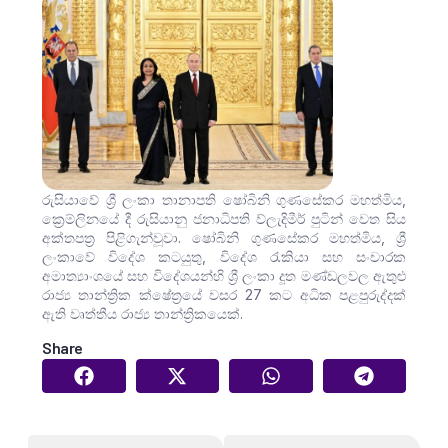
රුසියාවේ ශ්‍රී ලංකා තානාපති ෂෝබිනි ගුණසේකර මහත්මිය,
ක්‍රෙම්ලිනයේ දී රුසියානු ජනාධිපති ව්ලැදිමීර් පුටින් වෙත සිය
අක්තපත්‍ර පිළිගැන්වූවා. ෂෝබිනි ගුණසේකර මහත්මිය, ශ්‍රී
ලංකාවේ විදේශ කටයුතු, විදේශ රැකියා සහ සංචාරක
අමාත්‍යාංශයේ සහ විදේශයන්හි ශ්‍රී ලංකා දූත මණ්ඩලවල ඇතුළු
රාජ්‍ය තාන්ත්‍රික ක්ෂේත්‍රයේ වසර 27 කට අධික පළපුරුද්දක්
ඇති වෘත්තීය රාජ්‍ය තාන්ත්‍රිකයෙක්.
Share