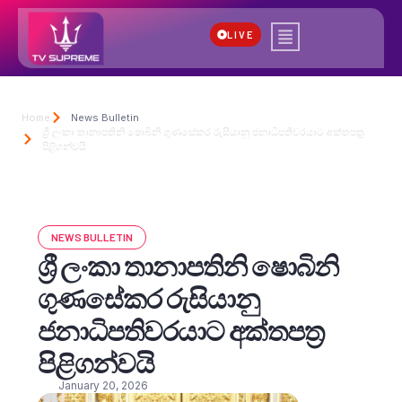
LIVE
Home
News Bulletin
ශ්‍රී ලංකා තානාපතිනි ෂොබිනි ගුණසේකර රුසියානු ජනාධිපතිවරයාට අක්තපත්‍ර
පිළිගන්වයි
NEWS BULLETIN
ශ්‍රී ලංකා තානාපතිනි ෂොබිනි
ගුණසේකර රුසියානු
ජනාධිපතිවරයාට අක්තපත්‍ර
පිළිගන්වයි
January 20, 2026