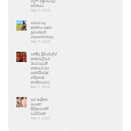
ගල්ෆ් මිත්‍ර රටවල්
මවිතයට
May 7, 2026
මෙවර යල
කන්නය සඳහා
ප්‍රමාණවත්
පොහොර නැහැ
May 7, 2026
ඉන්දීය ප්‍රිමියර් ලීග්
තරඟාවලියේ
ඊයේ පැවති
තරඟයේ ජය
සන්රයිසර්ස්
හයිද්‍රාබාද්
කණ්ඩායමට
May 7, 2026
සම ආශ්‍රිතව
සෑදෙන
පිළිකාවන්හි
වැඩිවීමක්
May 7, 2026