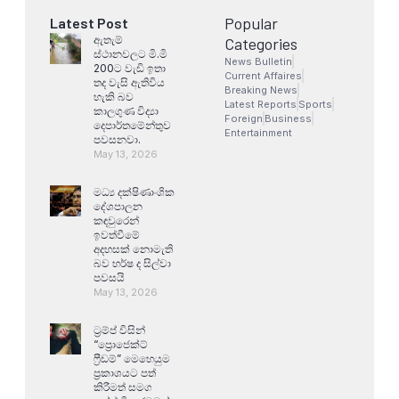
Popular
Latest Post
ඇතැම්
Categories
ස්ථානවලට මි.මි
News Bulletin
200ට වැඩි ඉතා
Current Affaires
තද වැසි ඇතිවිය
Breaking News
හැකි බව
Latest Reports
Sports
කාලගුණ විද්‍යා
Foreign
Business
දෙපාර්තමේන්තුව
Entertainment
පවසනවා.
May 13, 2026
මධ්‍ය දක්ෂිණාංශික
දේශපාලන
කඳවුරෙන්
ඉවත්වීමේ
අදහසක් නොමැති
බව හර්ෂ ද සිල්වා
පවසයි
May 13, 2026
ට්‍රම්ප් විසින්
“ප්‍රොජෙක්ට්
ෆ්‍රීඩම්” මෙහෙයුම
ප්‍රකාශයට පත්
කිරීමත් සමග